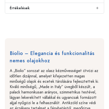
Értékelések
Biolio – Elegancia és funkcionalitás
nemes olajokhoz
A „Biolio” sorozat az olasz kézművességet ötvözi az
időtlen dizájnnal, amelyet kifejezetten magas
minőségű olajok és ecetek tárolására fejlesztettek ki.
Kiváló minőségű, „Made in Italy” üvegből készült, a
palack harmonikusan arányos, szimmetrikus testével,
lágyan lekerekített vállakkal és ugyancsak formázott
aljjal nyűgözi le a felhasználót. Antikzöld színe védi
az érzékeny tartalmat a fényhatástól, megőrizve