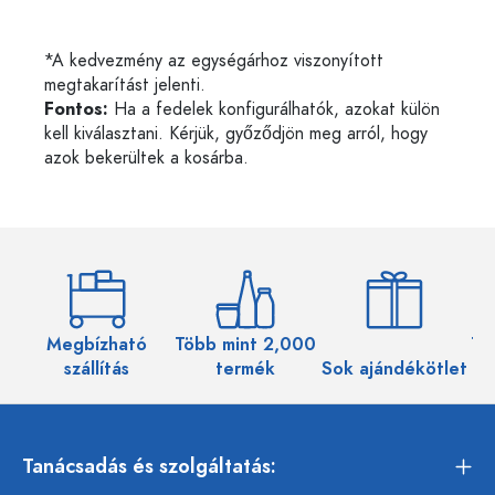
*A kedvezmény az egységárhoz viszonyított
megtakarítást jelenti.
Fontos:
Ha a fedelek konfigurálhatók, azokat külön
kell kiválasztani. Kérjük, győződjön meg arról, hogy
azok bekerültek a kosárba.
Megbízható
Több mint 2,000
Töb
szállítás
termék
Sok ajándékötlet
Tanácsadás és szolgáltatás: