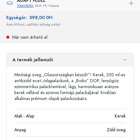
ADAPT FEDÉL
100035090
, DOP, PP, Fekete
Egységár:
598,00 0Ft
Árak ÁFÁ-val, szállítási költség nélkül
Már nem érhető el
A termék jellemzői
Minőségi üveg „Olaszországban készült”! Kerek, 250 ml-es
antikzöld ecet-/olajpalackunk, a „Biolio” DOP, lenyűgöz
szimmetrikus palacktestével, lágy, harmonikusan arányos
kerek vállával és azonos formájú palackaljával. Kiválóan
alkalmas prémium olajok palackozására.
Alak - Alap
Kerek
Anyag
Zöld üveg