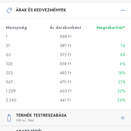
ÁRAK ÉS KEDVEZMÉNYEK
Mennyiség
Ár darabonként
Megtakarítás*
1
598 Ft
21
587 Ft
1%
63
572 Ft
4%
105
558 Ft
6%
252
485 Ft
18%
567
470 Ft
21%
1.239
463 Ft
22%
2.240
441 Ft
26%
TERMÉK TESTRESZABÁSA
250 ml,
Zöld