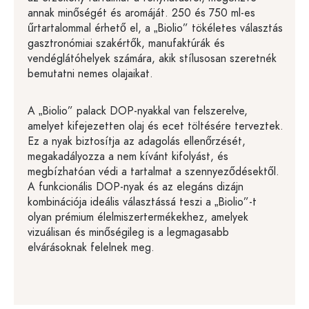
annak minőségét és aromáját. 250 és 750 ml-es
űrtartalommal érhető el, a „Biolio” tökéletes választás
gasztronómiai szakértők, manufaktúrák és
vendéglátóhelyek számára, akik stílusosan szeretnék
bemutatni nemes olajaikat.
A „Biolio” palack DOP-nyakkal van felszerelve,
amelyet kifejezetten olaj és ecet töltésére terveztek.
Ez a nyak biztosítja az adagolás ellenőrzését,
megakadályozza a nem kívánt kifolyást, és
megbízhatóan védi a tartalmat a szennyeződésektől.
A funkcionális DOP-nyak és az elegáns dizájn
kombinációja ideális választássá teszi a „Biolio”-t
olyan prémium élelmiszertermékekhez, amelyek
vizuálisan és minőségileg is a legmagasabb
elvárásoknak felelnek meg.