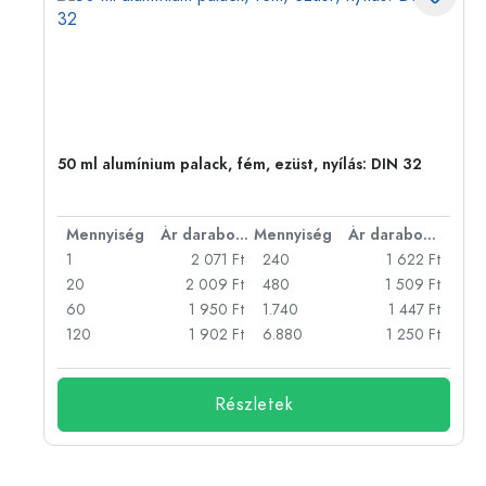
50 ml alumínium palack, fém, ezüst, nyílás: DIN 32
bonként
Mennyiség
Ár darabonként
Mennyiség
Ár darabonként
Ft
1
2 071 Ft
240
1 622 Ft
Ft
20
2 009 Ft
480
1 509 Ft
Ft
60
1 950 Ft
1.740
1 447 Ft
Ft
120
1 902 Ft
6.880
1 250 Ft
Részletek