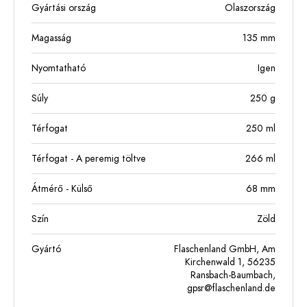
Gyártási ország
Olaszország
Magasság
135
mm
Nyomtatható
Igen
Súly
250
g
Térfogat
250
ml
Térfogat - A peremig töltve
266
ml
Átmérő - Külső
68
mm
Szín
Zöld
Gyártó
Flaschenland GmbH, Am
Kirchenwald 1, 56235
Ransbach-Baumbach,
gpsr@flaschenland.de