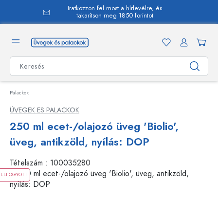
Iratkozzon fel most a hírlevélre, és
 tartalomra
takarítson meg 1850 forintot
Palackok
ÜVEGEK ES PALACKOK
250 ml ecet-/olajozó üveg 'Biolio',
üveg, antikzöld, nyílás: DOP
Tételszám :
100035280
ELFOGYOTT