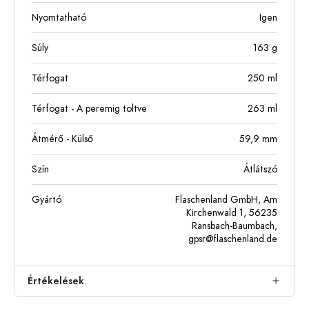
Nyomtatható
Igen
Súly
163
g
Térfogat
250
ml
Térfogat - A peremig töltve
263
ml
Átmérő - Külső
59,9
mm
Szín
Átlátszó
Gyártó
Flaschenland GmbH, Am
Kirchenwald 1, 56235
Ransbach-Baumbach,
gpsr@flaschenland.de
Értékelések