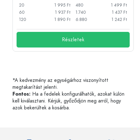
Ft
20
1 995 Ft
480
1 499 Ft
Ft
60
1 937 Ft
1.740
1 437 Ft
Ft
120
1 890 Ft
6.880
1 242 Ft
Részletek
*A kedvezmény az egységárhoz viszonyított
megtakarítást jelenti.
Fontos:
Ha a fedelek konfigurálhatók, azokat külön
kell kiválasztani. Kérjük, győződjön meg arról, hogy
azok bekerültek a kosárba.