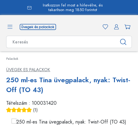
Iratkozzon fel most a hírlevélre, és
 tartalomra
takarítson meg 1850 forintot
Palackok
ÜVEGEK ES PALACKOK
250 ml-es Tina üvegpalack, nyak: Twist-
Off (TO 43)
Tételszám :
100031420
(1)
Átlagos értékelés 5 a 5 csillagból