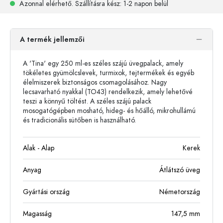
Azonnal elérhető.
Szállításra kész
: 1-2 napon belül
A termék jellemzői
A 'Tina' egy 250 ml-es széles szájú üvegpalack, amely
tökéletes gyümölcslevek, turmixok, tejtermékek és egyéb
élelmiszerek biztonságos csomagolásához. Nagy
lecsavarható nyakkal (TO43) rendelkezik, amely lehetővé
teszi a könnyű töltést. A széles szájú palack
mosogatógépben mosható, hideg- és hőálló, mikrohullámú
és tradicionális sütőben is használható.
Alak - Alap
Kerek
Anyag
Átlátszó üveg
Gyártási ország
Németország
Magasság
147,5
mm