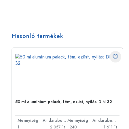
Hasonló termékek
50 ml alumínium palack, fém, ezüst, nyílás: DIN 32
bonként
Mennyiség
Ár darabonként
Mennyiség
Ár darabonként
Ft
1
2 057 Ft
240
1 611 Ft