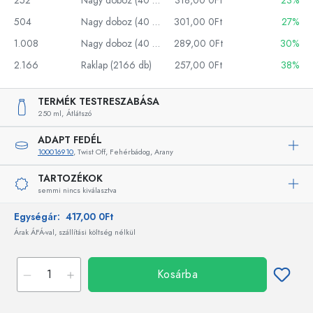
252
Nagy doboz (40 db)
318,00 0Ft
23%
504
Nagy doboz (40 db)
301,00 0Ft
27%
1.008
Nagy doboz (40 db)
289,00 0Ft
30%
2.166
Raklap (2166 db)
257,00 0Ft
38%
TERMÉK TESTRESZABÁSA
250 ml,
Átlátszó
ADAPT FEDÉL
100016910
, Twist Off, Fehérbádog, Arany
TARTOZÉKOK
semmi nincs kiválasztva
Egységár:
417,00 0Ft
Árak ÁFÁ-val, szállítási költség nélkül
Kosárba