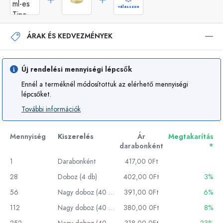
válasszon
ÁRAK ÉS KEDVEZMÉNYEK
Új rendelési mennyiségi lépcsők
Ennél a terméknél módosítottuk az elérhető mennyiségi
lépcsőket.
További információk
Mennyiség
Kiszerelés
Ár
Megtakarítás
darabonként
*
1
Darabonként
417,00 0Ft
28
Doboz (4 db)
402,00 0Ft
3%
56
Nagy doboz (40 db)
391,00 0Ft
6%
112
Nagy doboz (40 db)
380,00 0Ft
8%