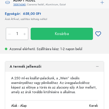
ADAPT FEDÉL
100014340
, Csavaros fedél, Alumínium, Ezüst
Egységár:
658,00 0Ft
Árak ÁFÁ-val, szállítási költség nélkül
Kosárba
Azonnal elérhető.
Szállításra kész
: 1-2 napon belül
A termék jellemzői
A 250 ml-es kisállat-palackunk, a „Wein” ideális
eseményekhez vagy piknikekhez. Az üvegpalackokhoz
képest az előnye a törés és az alacsony súly. A bor mellett,
amely az áruk további kitöltésére is alkalmas.
Alak - Alap
Kerek