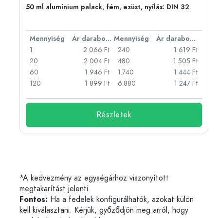
eg,
50 ml alumínium palack, fém, ezüst, nyílás: DIN 32
bonként
Mennyiség
Ár darabonként
Mennyiség
Ár darabonként
Ft
1
2 066 Ft
240
1 619 Ft
Ft
20
2 004 Ft
480
1 505 Ft
Ft
60
1 946 Ft
1.740
1 444 Ft
Ft
120
1 899 Ft
6.880
1 247 Ft
Részletek
*A kedvezmény az egységárhoz viszonyított
megtakarítást jelenti.
Fontos:
Ha a fedelek konfigurálhatók, azokat külön
kell kiválasztani. Kérjük, győződjön meg arról, hogy