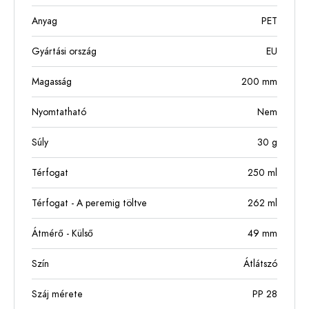
Anyag
PET
Gyártási ország
EU
Magasság
200
mm
Nyomtatható
Nem
Súly
30
g
Térfogat
250
ml
Térfogat - A peremig töltve
262
ml
Átmérő - Külső
49
mm
Szín
Átlátszó
Száj mérete
PP 28