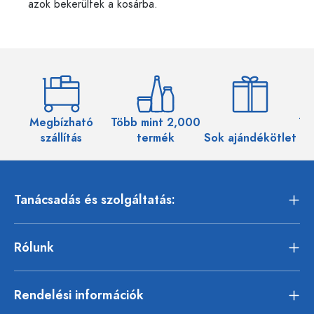
azok bekerültek a kosárba.
Megbízható
Több mint 2,000
Töb
szállítás
termék
Sok ajándékötlet
Tanácsadás és szolgáltatás:
Rólunk
Rendelési információk