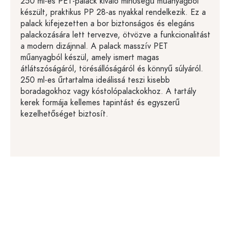
250 ml-es PET-palack kiváló minőségű műanyagból
készült, praktikus PP 28-as nyakkal rendelkezik. Ez a
palack kifejezetten a bor biztonságos és elegáns
palackozására lett tervezve, ötvözve a funkcionalitást
a modern dizájnnal. A palack masszív PET
műanyagból készül, amely ismert magas
átlátszóságáról, törésállóságáról és könnyű súlyáról.
250 ml-es űrtartalma ideálissá teszi kisebb
boradagokhoz vagy kóstolópalackokhoz. A tartály
kerek formája kellemes tapintást és egyszerű
kezelhetőséget biztosít.