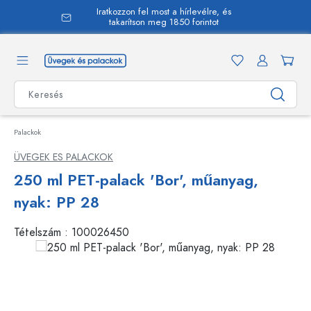
Iratkozzon fel most a hírlevélre, és
 tartalomra
takarítson meg 1850 forintot
Palackok
ÜVEGEK ES PALACKOK
250 ml PET-palack 'Bor', műanyag,
nyak: PP 28
Tételszám :
100026450