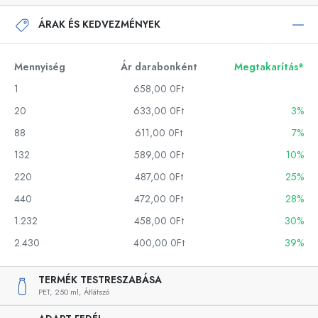
ÁRAK ÉS KEDVEZMÉNYEK
Mennyiség
Ár darabonként
Megtakarítás*
1
658,00 0Ft
20
633,00 0Ft
3%
88
611,00 0Ft
7%
132
589,00 0Ft
10%
220
487,00 0Ft
25%
440
472,00 0Ft
28%
1.232
458,00 0Ft
30%
2.430
400,00 0Ft
39%
TERMÉK TESTRESZABÁSA
PET,
250 ml,
Átlátszó