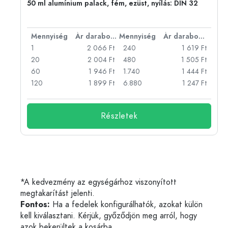
eg,
50 ml alumínium palack, fém, ezüst, nyílás: DIN 32
bonként
Mennyiség
Ár darabonként
Mennyiség
Ár darabonként
Ft
1
2 066 Ft
240
1 619 Ft
Ft
20
2 004 Ft
480
1 505 Ft
Ft
60
1 946 Ft
1.740
1 444 Ft
Ft
120
1 899 Ft
6.880
1 247 Ft
Részletek
*A kedvezmény az egységárhoz viszonyított
megtakarítást jelenti.
Fontos:
Ha a fedelek konfigurálhatók, azokat külön
kell kiválasztani. Kérjük, győződjön meg arról, hogy
azok bekerültek a kosárba.