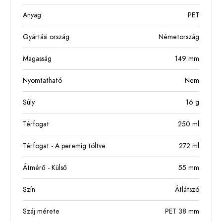
Anyag
PET
Gyártási ország
Németország
Magasság
149
mm
Nyomtatható
Nem
Súly
16
g
Térfogat
250
ml
Térfogat - A peremig töltve
272
ml
Átmérő - Külső
55
mm
Szín
Átlátszó
Száj mérete
PET 38 mm