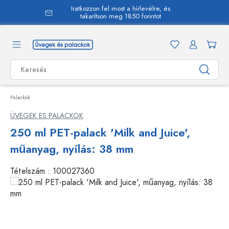
Iratkozzon fel most a hírlevélre, és
 tartalomra
takarítson meg 1850 forintot
Palackok
ÜVEGEK ES PALACKOK
250 ml PET-palack 'Milk and Juice',
műanyag, nyílás: 38 mm
Tételszám :
100027360