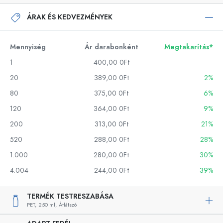
ÁRAK ÉS KEDVEZMÉNYEK
Mennyiség
Ár darabonként
Megtakarítás*
1
400,00 0Ft
20
389,00 0Ft
2%
80
375,00 0Ft
6%
120
364,00 0Ft
9%
200
313,00 0Ft
21%
520
288,00 0Ft
28%
1.000
280,00 0Ft
30%
4.004
244,00 0Ft
39%
TERMÉK TESTRESZABÁSA
PET,
250 ml,
Átlátszó