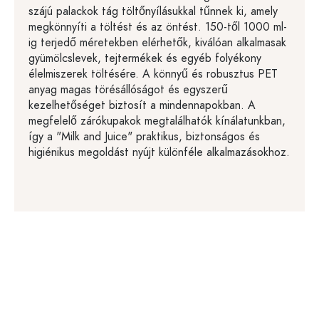
szájú palackok tág töltőnyílásukkal tűnnek ki, amely
megkönnyíti a töltést és az öntést. 150-től 1000 ml-
ig terjedő méretekben elérhetők, kiválóan alkalmasak
gyümölcslevek, tejtermékek és egyéb folyékony
élelmiszerek töltésére. A könnyű és robusztus PET
anyag magas törésállóságot és egyszerű
kezelhetőséget biztosít a mindennapokban. A
megfelelő zárókupakok megtalálhatók kínálatunkban,
így a "Milk and Juice" praktikus, biztonságos és
higiénikus megoldást nyújt különféle alkalmazásokhoz.