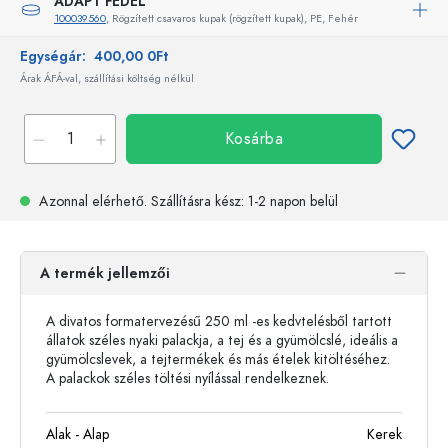
ADAPT FEDÉL
100039560
, Rögzített csavaros kupak (rögzített kupak), PE, Fehér
Egységár:
400,00 0Ft
Árak ÁFÁ-val, szállítási költség nélkül
Kosárba
Azonnal elérhető.
Szállításra kész
: 1-2 napon belül
A termék jellemzői
A divatos formatervezésű 250 ml -es kedvtelésből tartott
állatok széles nyaki palackja, a tej és a gyümölcslé, ideális a
gyümölcslevek, a tejtermékek és más ételek kitöltéséhez.
A palackok széles töltési nyílással rendelkeznek.
Alak - Alap
Kerek