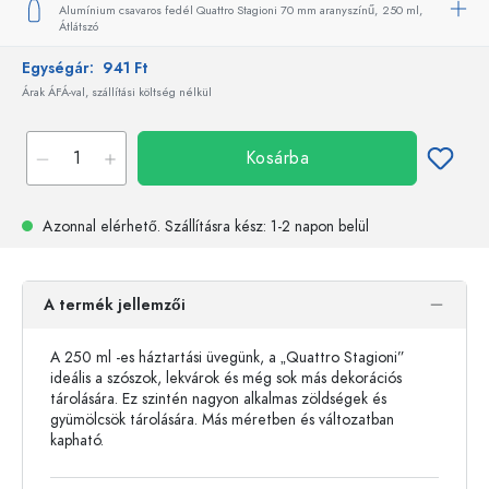
Alumínium csavaros fedél Quattro Stagioni 70 mm aranyszínű,
250 ml,
Átlátszó
Egységár:
941 Ft
Árak ÁFÁ-val, szállítási költség nélkül
Kosárba
Azonnal elérhető.
Szállításra kész
: 1-2 napon belül
A termék jellemzői
A 250 ml -es háztartási üvegünk, a „Quattro Stagioni”
ideális a szószok, lekvárok és még sok más dekorációs
tárolására. Ez szintén nagyon alkalmas zöldségek és
gyümölcsök tárolására. Más méretben és változatban
kapható.