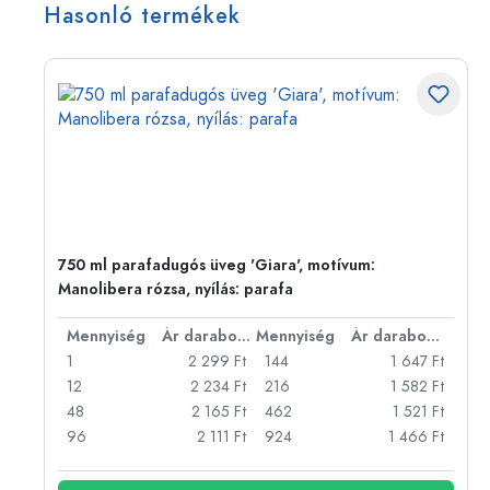
Hasonló termékek
sos
750 ml parafadugós üveg 'Giara', motívum:
Manolibera rózsa, nyílás: parafa
bonként
Mennyiség
Ár darabonként
Mennyiség
Ár darabonként
Ft
1
2 299 Ft
144
1 647 Ft
Ft
12
2 234 Ft
216
1 582 Ft
Ft
48
2 165 Ft
462
1 521 Ft
Ft
96
2 111 Ft
924
1 466 Ft