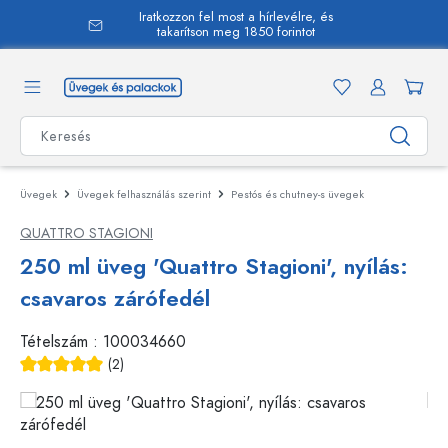
Iratkozzon fel most a hírlevélre, és
 tartalomra
takarítson meg 1850 forintot
Üvegek
Üvegek felhasználás szerint
Pestós és chutney-s üvegek
QUATTRO STAGIONI
250 ml üveg 'Quattro Stagioni', nyílás:
csavaros zárófedél
Tételszám :
100034660
(2)
Átlagos értékelés 5 a 5 csillagból