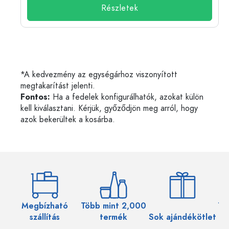
Részletek
*A kedvezmény az egységárhoz viszonyított
megtakarítást jelenti.
Fontos:
Ha a fedelek konfigurálhatók, azokat külön
kell kiválasztani. Kérjük, győződjön meg arról, hogy
azok bekerültek a kosárba.
Megbízható
Több mint 2,000
Töb
szállítás
termék
Sok ajándékötlet