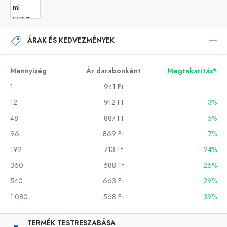
ÁRAK ÉS KEDVEZMÉNYEK
Mennyiség
Ár darabonként
Megtakarítás*
1
941 Ft
12
912 Ft
3%
48
887 Ft
5%
96
869 Ft
7%
192
713 Ft
24%
360
688 Ft
26%
540
663 Ft
29%
1.080
568 Ft
39%
TERMÉK TESTRESZABÁSA