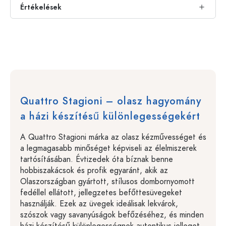
Értékelések
Quattro Stagioni – olasz hagyomány
a házi készítésű különlegességekért
A Quattro Stagioni márka az olasz kézművességet és
a legmagasabb minőséget képviseli az élelmiszerek
tartósításában. Évtizedek óta bíznak benne
hobbiszakácsok és profik egyaránt, akik az
Olaszországban gyártott, stílusos dombornyomott
fedéllel ellátott, jellegzetes befőttesüvegeket
használják. Ezek az üvegek ideálisak lekvárok,
szószok vagy savanyúságok befőzéséhez, és minden
házi készítésű különlegességnek autentikus jelleget