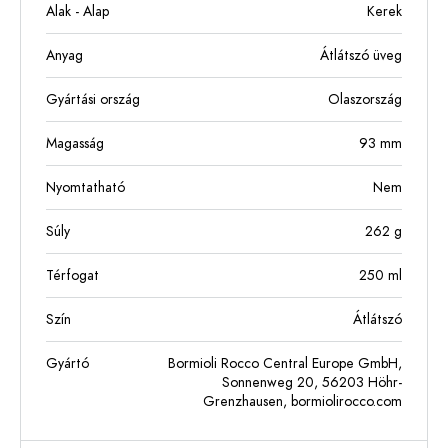
Alak - Alap
Kerek
Anyag
Átlátszó üveg
Gyártási ország
Olaszország
Magasság
93
mm
Nyomtatható
Nem
Súly
262
g
Térfogat
250
ml
Szín
Átlátszó
Gyártó
Bormioli Rocco Central Europe GmbH,
Sonnenweg 20, 56203 Höhr-
Grenzhausen, bormiolirocco.com