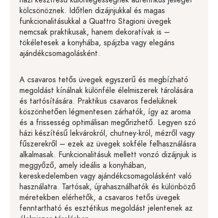
kölcsönöznek. Időtlen dizájnjukkal és magas
funkcionalitásukkal a Quattro Stagioni üvegek
nemcsak praktikusak, hanem dekoratívak is –
tökéletesek a konyhába, spájzba vagy elegáns
ajándékcsomagolásként.
A csavaros tetős üvegek egyszerű és megbízható
megoldást kínálnak különféle élelmiszerek tárolására
és tartósítására. Praktikus csavaros fedelüknek
köszönhetően légmentesen zárhatók, így az aroma
és a frissesség optimálisan megőrizhető. Legyen szó
házi készítésű lekvárokról, chutney-król, mézről vagy
fűszerekről – ezek az üvegek sokféle felhasználásra
alkalmasak. Funkcionalitásuk mellett vonzó dizájnjuk is
meggyőző, amely ideális a konyhában,
kereskedelemben vagy ajándékcsomagolásként való
használatra. Tartósak, újrahasználhatók és különböző
méretekben elérhetők, a csavaros tetős üvegek
fenntartható és esztétikus megoldást jelentenek az