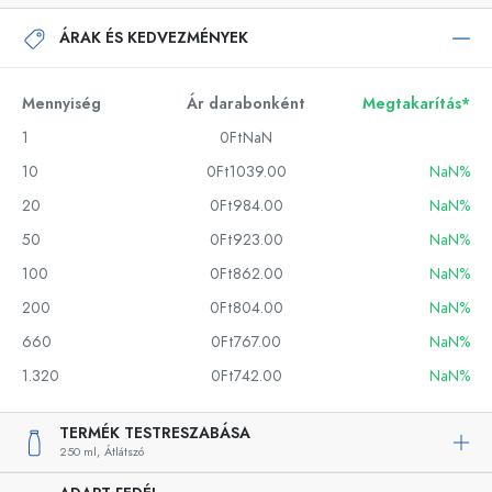
ÁRAK ÉS KEDVEZMÉNYEK
Mennyiség
Ár darabonként
Megtakarítás*
1
0FtNaN
10
0Ft1039.00
NaN%
20
0Ft984.00
NaN%
50
0Ft923.00
NaN%
100
0Ft862.00
NaN%
200
0Ft804.00
NaN%
660
0Ft767.00
NaN%
1.320
0Ft742.00
NaN%
TERMÉK TESTRESZABÁSA
250 ml,
Átlátszó