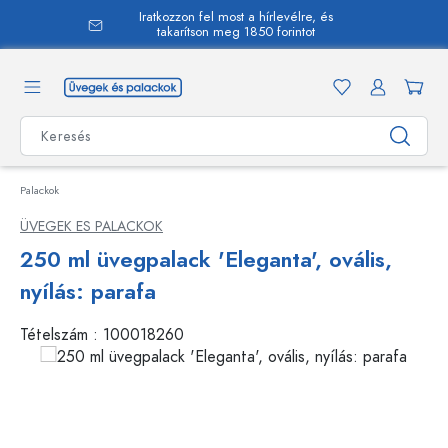
Iratkozzon fel most a hírlevélre, és
 tartalomra
takarítson meg 1850 forintot
Palackok
ÜVEGEK ES PALACKOK
250 ml üvegpalack 'Eleganta', ovális,
nyílás: parafa
Tételszám :
100018260