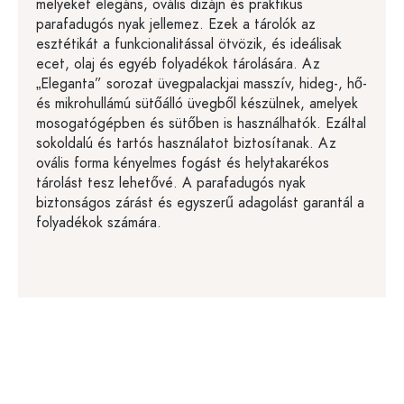
melyeket elegáns, ovális dizájn és praktikus
parafadugós nyak jellemez. Ezek a tárolók az
esztétikát a funkcionalitással ötvözik, és ideálisak
ecet, olaj és egyéb folyadékok tárolására. Az
„Eleganta” sorozat üvegpalackjai masszív, hideg-, hő-
és mikrohullámú sütőálló üvegből készülnek, amelyek
mosogatógépben és sütőben is használhatók. Ezáltal
sokoldalú és tartós használatot biztosítanak. Az
ovális forma kényelmes fogást és helytakarékos
tárolást tesz lehetővé. A parafadugós nyak
biztonságos zárást és egyszerű adagolást garantál a
folyadékok számára.