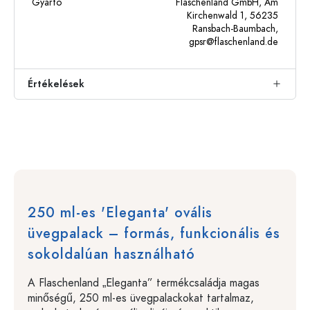
Gyártó
Flaschenland GmbH, Am
Kirchenwald 1, 56235
Ransbach-Baumbach,
gpsr@flaschenland.de
Értékelések
250 ml-es 'Eleganta' ovális
üvegpalack – formás, funkcionális és
sokoldalúan használható
A Flaschenland „Eleganta” termékcsaládja magas
minőségű, 250 ml-es üvegpalackokat tartalmaz,