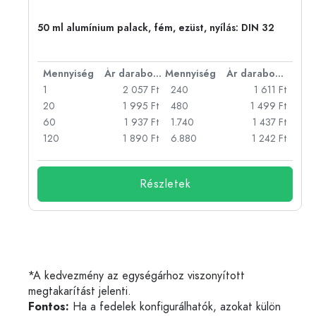
50 ml alumínium palack, fém, ezüst, nyílás: DIN 32
bonként
Mennyiség
Ár darabonként
Mennyiség
Ár darabonként
Ft
1
2 057 Ft
240
1 611 Ft
Ft
20
1 995 Ft
480
1 499 Ft
Ft
60
1 937 Ft
1.740
1 437 Ft
Ft
120
1 890 Ft
6.880
1 242 Ft
Részletek
*A kedvezmény az egységárhoz viszonyított
megtakarítást jelenti.
Fontos:
Ha a fedelek konfigurálhatók, azokat külön