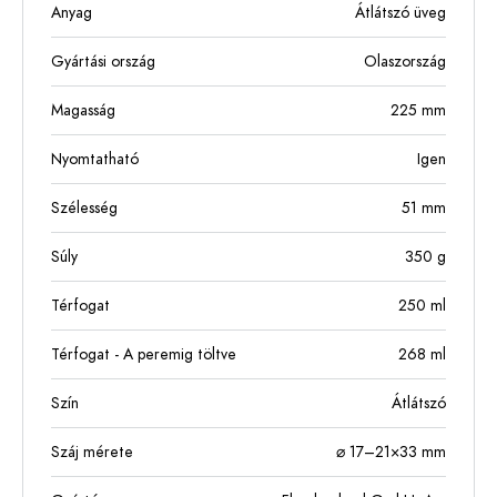
Anyag
Átlátszó üveg
Gyártási ország
Olaszország
Magasság
225
mm
Nyomtatható
Igen
Szélesség
51
mm
Súly
350
g
Térfogat
250
ml
Térfogat - A peremig töltve
268
ml
Szín
Átlátszó
Száj mérete
⌀ 17–21×33 mm