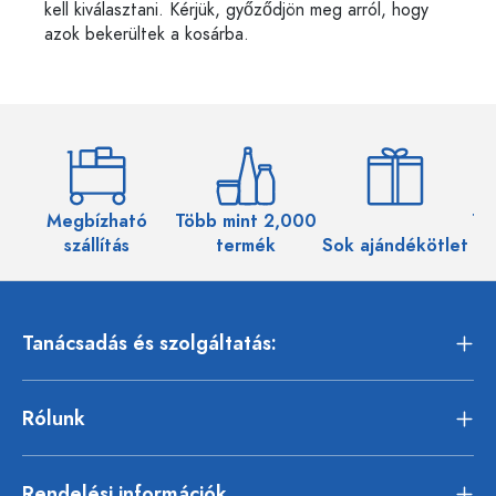
kell kiválasztani. Kérjük, győződjön meg arról, hogy
azok bekerültek a kosárba.
Megbízható
Több mint 2,000
Töb
szállítás
termék
Sok ajándékötlet
Tanácsadás és szolgáltatás:
Rólunk
Rendelési információk