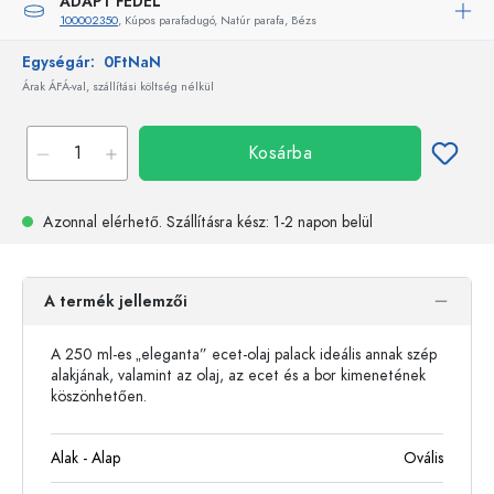
ADAPT FEDÉL
100002350
, Kúpos parafadugó, Natúr parafa, Bézs
Egységár:
0FtNaN
Árak ÁFÁ-val, szállítási költség nélkül
Kosárba
Azonnal elérhető.
Szállításra kész
: 1-2 napon belül
A termék jellemzői
A 250 ml-es „eleganta” ecet-olaj palack ideális annak szép
alakjának, valamint az olaj, az ecet és a bor kimenetének
köszönhetően.
Alak - Alap
Ovális