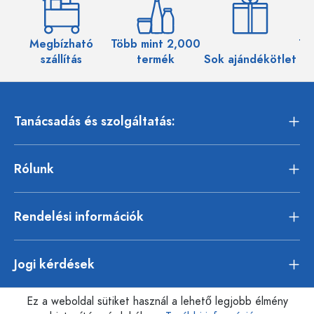
Megbízható
Több mint 2,000
Töb
szállítás
termék
Sok ajándékötlet
Tanácsadás és szolgáltatás:
Rólunk
Rendelési információk
Jogi kérdések
Ez a weboldal sütiket használ a lehető legjobb élmény