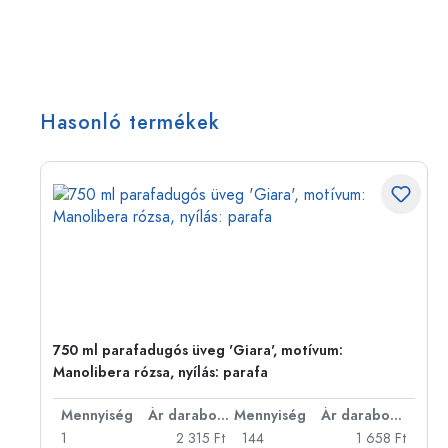
Hasonló termékek
750 ml parafadugós üveg 'Giara', motívum:
Manolibera rózsa, nyílás: parafa
bonként
Mennyiség
Ár darabonként
Mennyiség
Ár darabonként
Ft
1
2 315 Ft
144
1 658 Ft