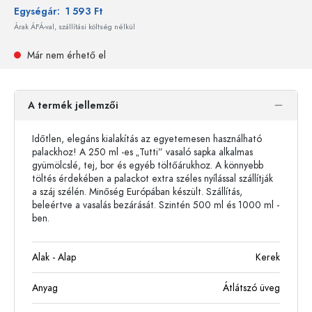
Egységár:
1 593 Ft
Árak ÁFÁ-val, szállítási költség nélkül
Már nem érhető el
A termék jellemzői
Időtlen, elegáns kialakítás az egyetemesen használható
palackhoz! A 250 ml -es „Tutti” vasaló sapka alkalmas
gyümölcslé, tej, bor és egyéb töltőárukhoz. A könnyebb
töltés érdekében a palackot extra széles nyílással szállítják
a száj szélén. Minőség Európában készült. Szállítás,
beleértve a vasalás bezárását. Szintén 500 ml és 1000 ml -
ben.
Alak - Alap
Kerek
Anyag
Átlátszó üveg