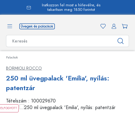
Iratkozzon fel most a hírlevélre, és
 tartalomra
takarítson meg 1850 forintot
Palackok
BORMIOLI ROCCO
250 ml üvegpalack 'Emilia', nyílás:
patentzár
Tételszám :
100029670
ELFOGYOTT