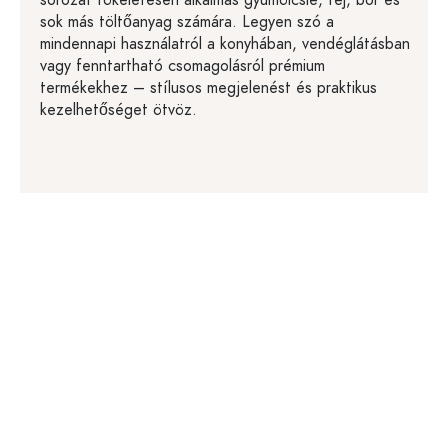
sorozat tökéletesen alkalmas gyümölcslé, tej, bor és
sok más töltőanyag számára. Legyen szó a
mindennapi használatról a konyhában, vendéglátásban
vagy fenntartható csomagolásról prémium
termékekhez – stílusos megjelenést és praktikus
kezelhetőséget ötvöz.