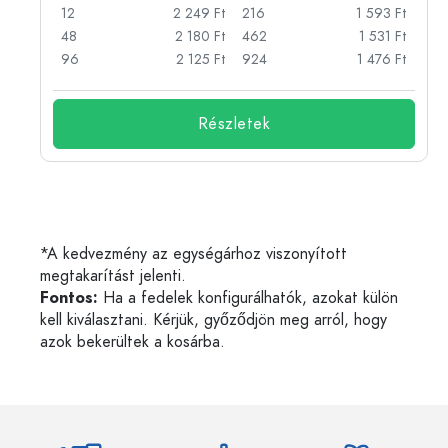
Ft
12
2 249 Ft
216
1 593 Ft
Ft
48
2 180 Ft
462
1 531 Ft
Ft
96
2 125 Ft
924
1 476 Ft
Részletek
*A kedvezmény az egységárhoz viszonyított
megtakarítást jelenti.
Fontos:
Ha a fedelek konfigurálhatók, azokat külön
kell kiválasztani. Kérjük, győződjön meg arról, hogy
azok bekerültek a kosárba.