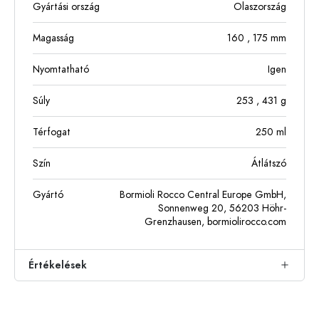
Gyártási ország
Olaszország
Magasság
160
, 175
mm
Nyomtatható
Igen
Súly
253
, 431
g
Térfogat
250
ml
Szín
Átlátszó
Gyártó
Bormioli Rocco Central Europe GmbH,
Sonnenweg 20, 56203 Höhr-
Grenzhausen, bormiolirocco.com
Értékelések