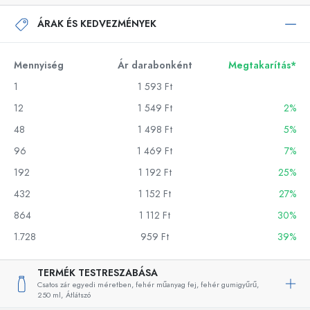
ÁRAK ÉS KEDVEZMÉNYEK
Mennyiség
Ár darabonként
Megtakarítás*
1
1 593 Ft
12
1 549 Ft
2%
48
1 498 Ft
5%
96
1 469 Ft
7%
192
1 192 Ft
25%
432
1 152 Ft
27%
864
1 112 Ft
30%
1.728
959 Ft
39%
TERMÉK TESTRESZABÁSA
Csatos zár egyedi méretben, fehér műanyag fej, fehér gumigyűrű,
250 ml,
Átlátszó