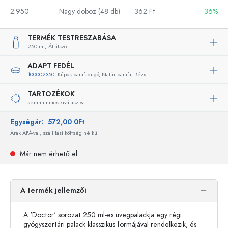
2.950
Nagy doboz (48 db)
362 Ft
36%
TERMÉK TESTRESZABÁSA
250 ml,
Átlátszó
ADAPT FEDÉL
100002350
, Kúpos parafadugó, Natúr parafa, Bézs
TARTOZÉKOK
semmi nincs kiválasztva
Egységár:
572,00 0Ft
Árak ÁFÁ-val, szállítási költség nélkül
Már nem érhető el
A termék jellemzői
A 'Doctor' sorozat 250 ml-es üvegpalackja egy régi
gyógyszertári palack klasszikus formájával rendelkezik, és