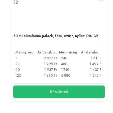
50 ml alumínium palack, fém, ezüst, nyílás: DIN 32
bonként
Mennyiség
Ár darabonként
Mennyiség
Ár darabonként
Ft
1
2 057 Ft
240
1 611 Ft
Ft
20
1 995 Ft
480
1 499 Ft
Ft
60
1 937 Ft
1.740
1 437 Ft
Ft
120
1 890 Ft
6.880
1 242 Ft
Részletek