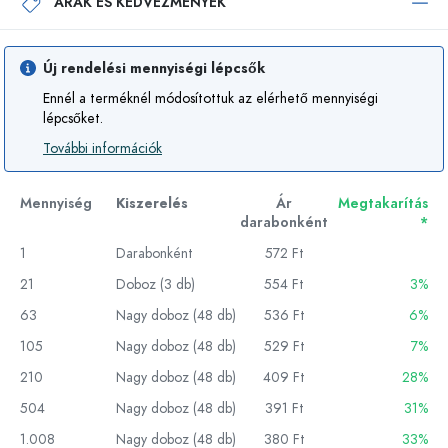
ÁRAK ÉS KEDVEZMÉNYEK
Új rendelési mennyiségi lépcsők
Ennél a terméknél módosítottuk az elérhető mennyiségi
lépcsőket.
További információk
Mennyiség
Kiszerelés
Ár
Megtakarítás
darabonként
*
1
Darabonként
572 Ft
21
Doboz (3 db)
554 Ft
3%
63
Nagy doboz (48 db)
536 Ft
6%
105
Nagy doboz (48 db)
529 Ft
7%
210
Nagy doboz (48 db)
409 Ft
28%
504
Nagy doboz (48 db)
391 Ft
31%
1.008
Nagy doboz (48 db)
380 Ft
33%