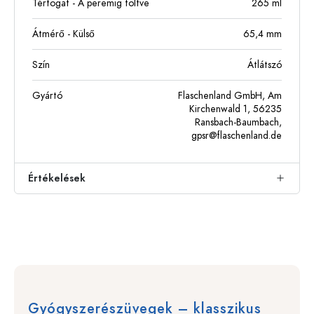
Térfogat - A peremig töltve
265
ml
Átmérő - Külső
65,4
mm
Szín
Átlátszó
Gyártó
Flaschenland GmbH, Am
Kirchenwald 1, 56235
Ransbach-Baumbach,
gpsr@flaschenland.de
Értékelések
Gyógyszerészüvegek – klasszikus