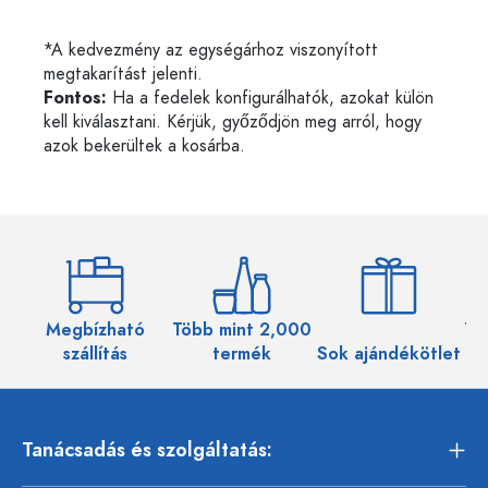
*A kedvezmény az egységárhoz viszonyított
megtakarítást jelenti.
Fontos:
Ha a fedelek konfigurálhatók, azokat külön
kell kiválasztani. Kérjük, győződjön meg arról, hogy
azok bekerültek a kosárba.
Megbízható
Több mint 2,000
Töb
szállítás
termék
Sok ajándékötlet
Tanácsadás és szolgáltatás: