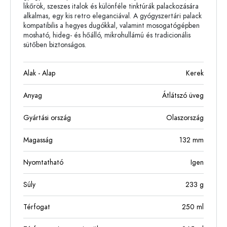
likőrök, szeszes italok és különféle tinktúrák palackozására
alkalmas, egy kis retro eleganciával. A gyógyszertári palack
kompatibilis a hegyes dugókkal, valamint mosogatógépben
mosható, hideg- és hőálló, mikrohullámú és tradicionális
sütőben biztonságos.
Alak - Alap
Kerek
Anyag
Átlátszó üveg
Gyártási ország
Olaszország
Magasság
132
mm
Nyomtatható
Igen
Súly
233
g
Térfogat
250
ml