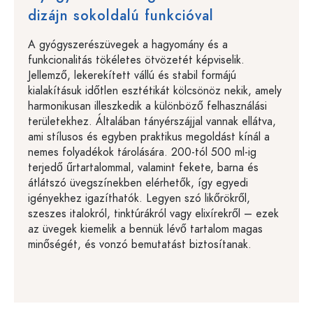
dizájn sokoldalú funkcióval
A gyógyszerészüvegek a hagyomány és a
funkcionalitás tökéletes ötvözetét képviselik.
Jellemző, lekerekített vállú és stabil formájú
kialakításuk időtlen esztétikát kölcsönöz nekik, amely
harmonikusan illeszkedik a különböző felhasználási
területekhez. Általában tányérszájjal vannak ellátva,
ami stílusos és egyben praktikus megoldást kínál a
nemes folyadékok tárolására. 200-tól 500 ml-ig
terjedő űrtartalommal, valamint fekete, barna és
átlátszó üvegszínekben elérhetők, így egyedi
igényekhez igazíthatók. Legyen szó likőrökről,
szeszes italokról, tinktúrákról vagy elixírekről – ezek
az üvegek kiemelik a bennük lévő tartalom magas
minőségét, és vonzó bemutatást biztosítanak.