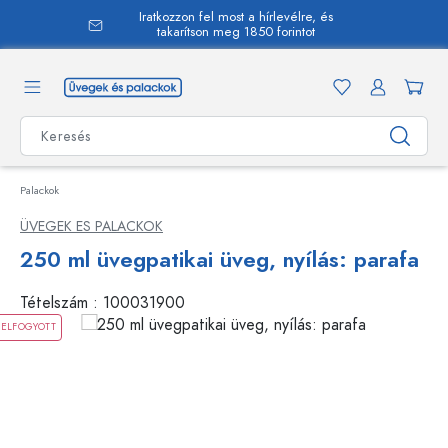
Iratkozzon fel most a hírlevélre, és
 tartalomra
takarítson meg 1850 forintot
Palackok
ÜVEGEK ES PALACKOK
250 ml üvegpatikai üveg, nyílás: parafa
Tételszám :
100031900
ELFOGYOTT