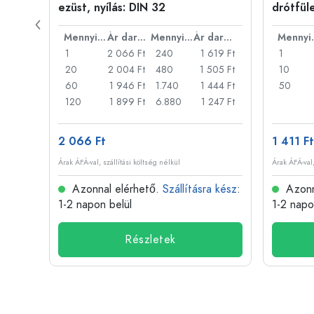
ílás:
ezüst, nyílás: DIN 32
drótfül
Ár darabonként
Mennyiség
Ár darabonként
Mennyiség
Ár darabonként
Men
46 Ft
1
2 066 Ft
240
1 619 Ft
1
31 Ft
20
2 004 Ft
480
1 505 Ft
10
317 Ft
60
1 946 Ft
1.740
1 444 Ft
50
73 Ft
120
1 899 Ft
6.880
1 247 Ft
2 066 Ft
1 411 Ft
Árak ÁFÁ-val, szállítási költség nélkül
Árak ÁFÁ-val,
 kész
:
Azonnal elérhető.
Szállításra kész
:
Azonn
1-2 napon belül
1-2 napo
Részletek