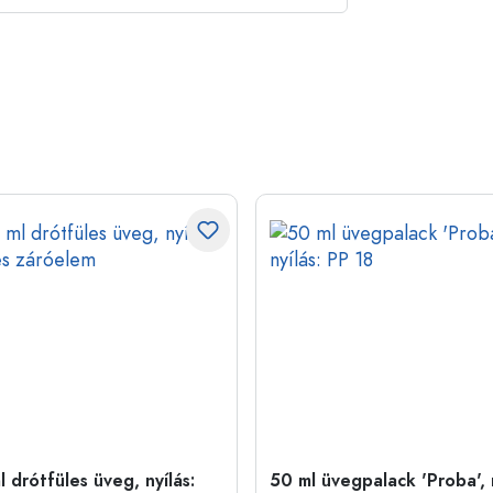
 drótfüles üveg, nyílás:
50 ml üvegpalack 'Proba', n