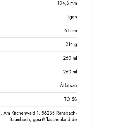
104,8
mm
Igen
61
mm
214
g
260
ml
260
ml
Átlátszó
TO 58
, Am Kirchenwald 1, 56235 Ransbach-
Baumbach,
gpsr@flaschenland.de