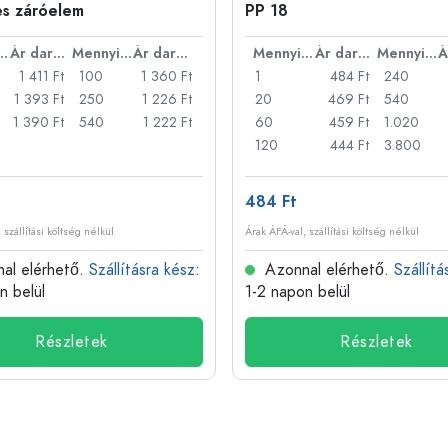
es záróelem
PP 18
nyiség
Ár darabonként
Mennyiség
Ár darabonként
Mennyiség
Ár darabonként
Mennyiség
1 411 Ft
100
1 360 Ft
1
484 Ft
240
1 393 Ft
250
1 226 Ft
20
469 Ft
540
1 390 Ft
540
1 222 Ft
60
459 Ft
1.020
120
444 Ft
3.800
484 Ft
 szállítási költség nélkül
Árak ÁFÁ-val, szállítási költség nélkül
al elérhető.
Szállításra kész
:
Azonnal elérhető.
Szállítá
n belül
1-2 napon belül
Részletek
Részletek