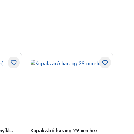
yílás:
Kupakzáró harang 29 mm-hez
500 m