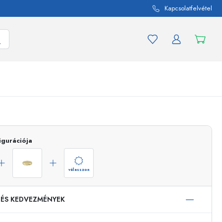
Kapcsolatfelvétel
mék és termékváltozat
A befőttes üvegekhez
Vásároljon most
igurációja
Vásároljon most
válasszon
 ÉS KEDVEZMÉNYEK