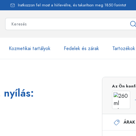
Iratkozzon fel most a hírlevélre, és takarítson meg 1850 forintot
Kozmetikai tartályok
Fedelek és zárak
Tartozékok
alackok
több mint 2500 ter
Az Ön konf
 nyílás:
Estal-Palackok
ÁRAK
Adagolópalackok
Airless adagolók
Szórópalackok
Roll-on palackok