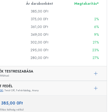
Ár darabonként
Megtakarítás*
385,00 0Ft
ckok
375,00 0Ft
2%
361,00 0Ft
6%
palackok
349,00 0Ft
9%
302,00 0Ft
21%
295,00 0Ft
23%
280,00 0Ft
27%
ÉK TESTRESZABÁSA
k
Átlátszó
ballonok
T FEDÉL
700
, Twist Off, Fehérbádog, Arany
:
385,00 0Ft
Példaértékű képviselet
llítási költség nélkül