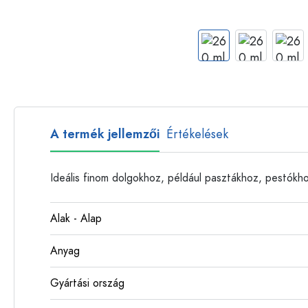
Műanyag palackok
A termék jellemzői
Értékelések
Ideális finom dolgokhoz, például pasztákhoz, pestókho
Alak - Alap
Anyag
Gyártási ország