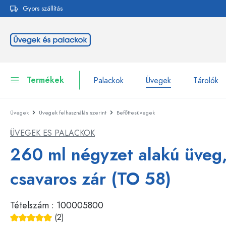
Gyors szállítás
reséshez
Ugrás a fő navigációhoz
Termékek
Palackok
Üvegek
Tárolók
Üvegek
Üvegek felhasználás szerint
Befőttesüvegek
Palackok
Összes megjelenítése P
ÜVEGEK ES PALACKOK
Üvegek
Palackok márka szerint
260 ml négyzet alakú üveg,
WECK-palackok
Tárolók
csavaros zár (TO 58)
Edények
Palackok funkció szerint
Tételszám :
100005800
Pipettás palackok
Kozmetikai tartályok
Csatos üvegpalackok
(2)