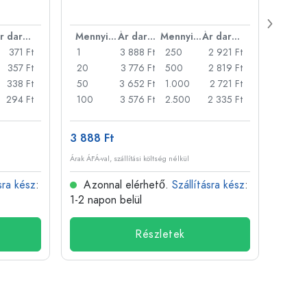
Carré
nyílá
Ár darabonként
Mennyiség
Ár darabonként
Mennyiség
Ár darabonként
371 Ft
1
3 888 Ft
250
2 921 Ft
1
357 Ft
20
3 776 Ft
500
2 819 Ft
24
338 Ft
50
3 652 Ft
1.000
2 721 Ft
72
294 Ft
100
3 576 Ft
2.500
2 335 Ft
120
3 888 Ft
509 
Árak ÁFÁ-val, szállítási költség nélkül
Árak ÁFÁ-
sra kész
:
Azonnal elérhető.
Szállításra kész
:
Azo
1-2 napon belül
1-2 n
Részletek