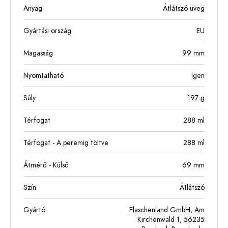
Anyag
Átlátszó üveg
Gyártási ország
EU
Magasság
99
mm
Nyomtatható
Igen
Súly
197
g
Térfogat
288
ml
Térfogat - A peremig töltve
288
ml
Átmérő - Külső
69
mm
Szín
Átlátszó
Gyártó
Flaschenland GmbH, Am
Kirchenwald 1, 56235