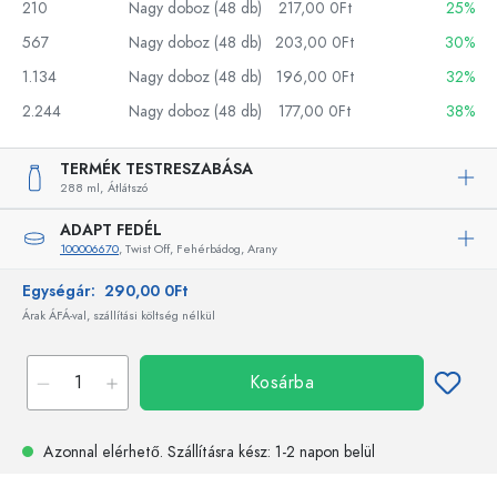
210
Nagy doboz (48 db)
217,00 0Ft
25%
567
Nagy doboz (48 db)
203,00 0Ft
30%
1.134
Nagy doboz (48 db)
196,00 0Ft
32%
2.244
Nagy doboz (48 db)
177,00 0Ft
38%
TERMÉK TESTRESZABÁSA
288 ml,
Átlátszó
ADAPT FEDÉL
100006670
, Twist Off, Fehérbádog, Arany
Egységár:
290,00 0Ft
Árak ÁFÁ-val, szállítási költség nélkül
Kosárba
Azonnal elérhető.
Szállításra kész
: 1-2 napon belül