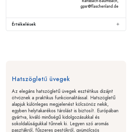
Ransbach-Baumbach,
gpsr@flaschenland.de
Értékelések
Hatszögletű üvegek
Az elegáns hatszögletű üvegek esztétikus dizájnt
ötvöznek a praktikus funkcionalitással. Hatszögletű
alapjuk különleges megjelenést kölcsönöz nekik,
egyben helytakarékos tárolást is biztosít. Európában
gyártva, kiváló minőségű kidolgozásukkal és
sokoldalúságukkal tűnnek ki. Legyen szó aromás
pasztákról, fűszeres pestókról, gyümölcsös