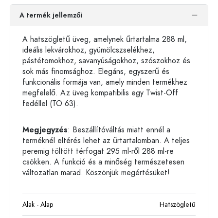
A termék jellemzői
A hatszögletű üveg, amelynek űrtartalma 288 ml,
ideális lekvárokhoz, gyümölcszselékhez,
pástétomokhoz, savanyúságokhoz, szószokhoz és
sok más finomsághoz. Elegáns, egyszerű és
funkcionális formája van, amely minden termékhez
megfelelő. Az üveg kompatibilis egy Twist-Off
fedéllel (TO 63).
Megjegyzés
: Beszállítóváltás miatt ennél a
terméknél eltérés lehet az űrtartalomban. A teljes
peremig töltött térfogat 295 ml-ről 288 ml-re
csökken. A funkció és a minőség természetesen
változatlan marad. Köszönjük megértésüket!
Alak - Alap
Hatszögletű