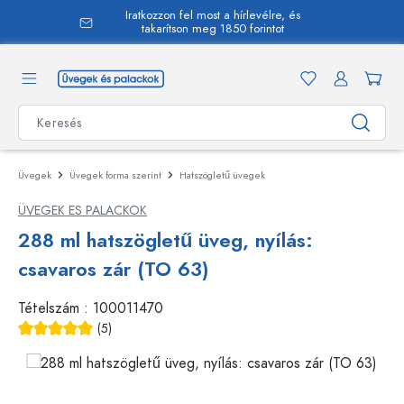
Iratkozzon fel most a hírlevélre, és
 tartalomra
takarítson meg 1850 forintot
Üvegek
Üvegek forma szerint
Hatszögletű üvegek
ÜVEGEK ES PALACKOK
288 ml hatszögletű üveg, nyílás:
csavaros zár (TO 63)
Tételszám :
100011470
(5)
Átlagos értékelés 5 a 5 csillagból