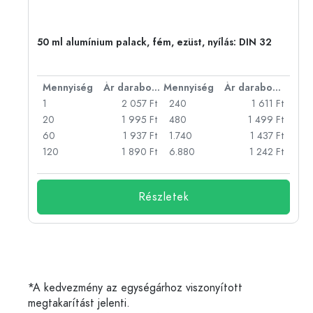
50 ml alumínium palack, fém, ezüst, nyílás: DIN 32
bonként
Mennyiség
Ár darabonként
Mennyiség
Ár darabonként
Ft
1
2 057 Ft
240
1 611 Ft
Ft
20
1 995 Ft
480
1 499 Ft
Ft
60
1 937 Ft
1.740
1 437 Ft
Ft
120
1 890 Ft
6.880
1 242 Ft
Részletek
*A kedvezmény az egységárhoz viszonyított
megtakarítást jelenti.