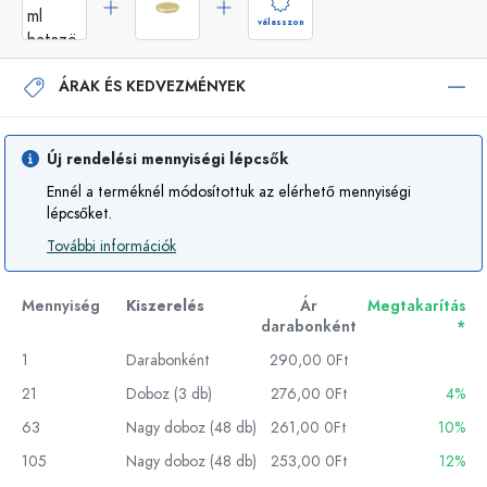
válasszon
ÁRAK ÉS KEDVEZMÉNYEK
Új rendelési mennyiségi lépcsők
Ennél a terméknél módosítottuk az elérhető mennyiségi
lépcsőket.
További információk
Mennyiség
Kiszerelés
Ár
Megtakarítás
darabonként
*
1
Darabonként
290,00 0Ft
21
Doboz (3 db)
276,00 0Ft
4%
63
Nagy doboz (48 db)
261,00 0Ft
10%
105
Nagy doboz (48 db)
253,00 0Ft
12%