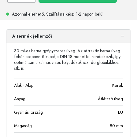
Azonnal elérhető.
Szállításra kész
: 1-2 napon belül
A termék jellemzői
30 ml-es barna gyógyszeres üveg. Az attraktív barna üveg
fehér cseppentő kupakja DIN 18 menettel rendelkezik, így
optimálisan alkalmas vizes folyadékokhoz, de globulákhoz
stb. is.
Alak - Alap
Kerek
Anyag
Átlátszó üveg
Gyártási ország
EU
Magasság
80
mm