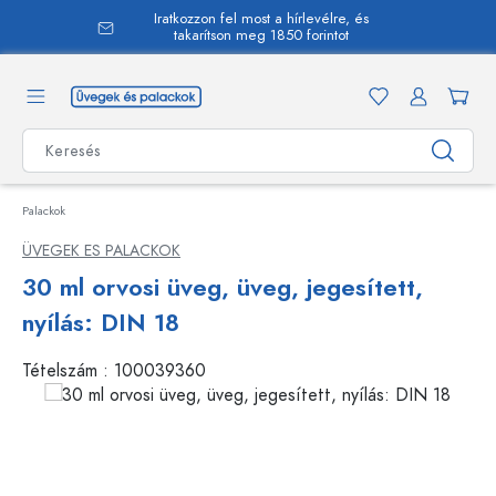
Iratkozzon fel most a hírlevélre, és
 tartalomra
takarítson meg 1850 forintot
Palackok
ÜVEGEK ES PALACKOK
30 ml orvosi üveg, üveg, jegesített,
nyílás: DIN 18
Tételszám :
100039360