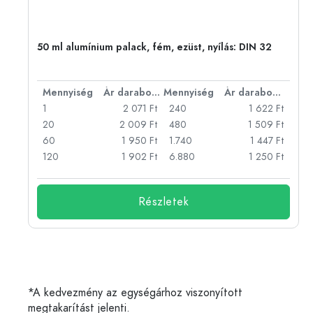
eg,
50 ml alumínium palack, fém, ezüst, nyílás: DIN 32
bonként
Mennyiség
Ár darabonként
Mennyiség
Ár darabonként
Ft
1
2 071 Ft
240
1 622 Ft
Ft
20
2 009 Ft
480
1 509 Ft
Ft
60
1 950 Ft
1.740
1 447 Ft
Ft
120
1 902 Ft
6.880
1 250 Ft
Részletek
*A kedvezmény az egységárhoz viszonyított
megtakarítást jelenti.