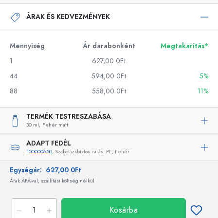
ÁRAK ÉS KEDVEZMÉNYEK
Mennyiség
Ár darabonként
Megtakarítás*
1
627,00 0Ft
44
594,00 0Ft
5%
88
558,00 0Ft
11%
TERMÉK TESTRESZABÁSA
30 ml,
Fehér matt
ADAPT FEDÉL
100000650
, Szabotázsbiztos zárás, PE, Fehér
Egységár:
627,00 0Ft
Árak ÁFÁ-val, szállítási költség nélkül
Kosárba