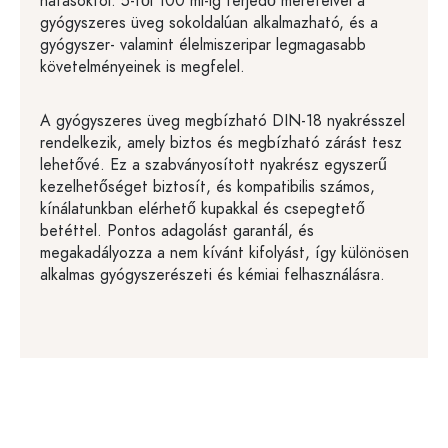
hatásoktól. 5-től 100 ml-ig terjedő méreteivel a
gyógyszeres üveg sokoldalúan alkalmazható, és a
gyógyszer- valamint élelmiszeripar legmagasabb
követelményeinek is megfelel.
A gyógyszeres üveg megbízható DIN-18 nyakrésszel
rendelkezik, amely biztos és megbízható zárást tesz
lehetővé. Ez a szabványosított nyakrész egyszerű
kezelhetőséget biztosít, és kompatibilis számos,
kínálatunkban elérhető kupakkal és csepegtető
betéttel. Pontos adagolást garantál, és
megakadályozza a nem kívánt kifolyást, így különösen
alkalmas gyógyszerészeti és kémiai felhasználásra.