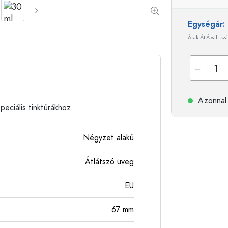
Alumíniumpalackok
Egységár
Árak ÁFÁ-val, szá
Azonnal 
peciális tinktúrákhoz.
Négyzet alakú
Átlátszó üveg
EU
67
mm