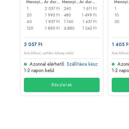
Ár darabonként
Mennyiség
Ár darabonként
Mennyiség
Ár darabonként
Men
22 Ft
1
2 057 Ft
240
1 611 Ft
1
18 Ft
20
1 995 Ft
480
1 499 Ft
10
14 Ft
60
1 937 Ft
1.740
1 437 Ft
50
11 Ft
120
1 890 Ft
6.880
1 242 Ft
2 057 Ft
1 405 F
Árak ÁFÁ-val, szállítási költség nélkül
Árak ÁFÁ-val,
 kész
:
Azonnal elérhető.
Szállításra kész
:
Azonn
1-2 napon belül
1-2 napo
Részletek