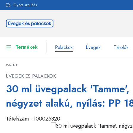
Gyors szállítás
reséshez
Ugrás a fő navigációhoz
Termékek
Palackok
Üvegek
Tárolók
Palackok
Palackok
Összes megjelenítése P
ÜVEGEK ES PALACKOK
Üvegek
30 ml üvegpalack 'Tamme',
Palackok márka szerint
WECK-palackok
Tárolók
négyzet alakú, nyílás: PP 1
Edények
Palackok funkció szerint
Tételszám :
100026820
Pipettás palackok
Kozmetikai tartályok
Csatos üvegpalackok