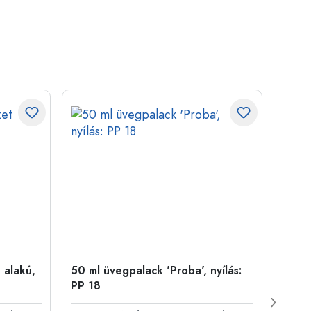
 alakú,
50 ml üvegpalack 'Proba', nyílás:
Kupa
PP 18