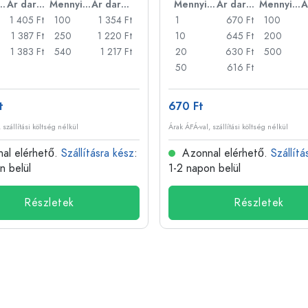
nyiség
Ár darabonként
Mennyiség
Ár darabonként
Mennyiség
Ár darabonként
Mennyiség
1 405 Ft
100
1 354 Ft
1
670 Ft
100
1 387 Ft
250
1 220 Ft
10
645 Ft
200
1 383 Ft
540
1 217 Ft
20
630 Ft
500
50
616 Ft
t
670 Ft
 szállítási költség nélkül
Árak ÁFÁ-val, szállítási költség nélkül
al elérhető.
Szállításra kész
:
Azonnal elérhető.
Szállítá
n belül
1-2 napon belül
Részletek
Részletek