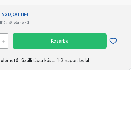
:
630,00 0Ft
llítási költség nélkül
Kosárba
elérhető.
Szállításra kész
: 1-2 napon belül