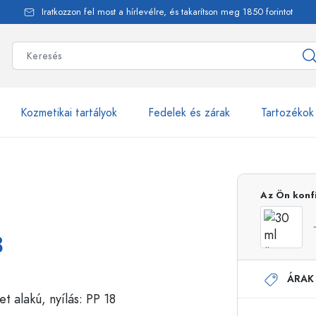
Iratkozzon fel most a hírlevélre, és takarítson meg 1850 forintot
Kozmetikai tartályok
Fedelek és zárak
Tartozékok
alackok
több mint 2500 ter
Az Ön konf
Estal-Palackok
8
ÁRAK
Adagolópalackok
Airless adagolók
Szórópalackok
Roll-on palackok