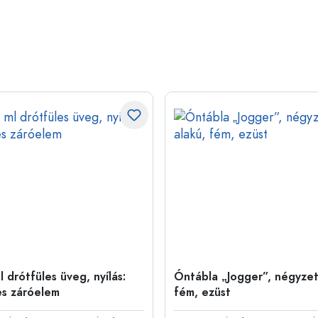
 drótfüles üveg, nyílás:
Óntábla „Jogger”, négyzet
es záróelem
fém, ezüst