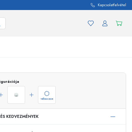
Kapcsolatfelvétel
mék és termékváltozat
A befőttes üvegekhez
igurációja
Vásároljon most
Vásároljon most
válasszon
 ÉS KEDVEZMÉNYEK