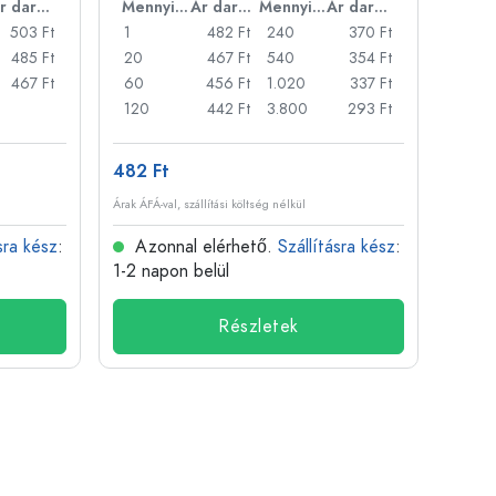
Ár darabonként
Mennyiség
Ár darabonként
Mennyiség
Ár darabonként
503 Ft
1
482 Ft
240
370 Ft
1
485 Ft
20
467 Ft
540
354 Ft
20
467 Ft
60
456 Ft
1.020
337 Ft
50
120
442 Ft
3.800
293 Ft
100
482 Ft
3 871
Árak ÁFÁ-val, szállítási költség nélkül
Árak ÁFÁ-
sra kész
:
Azonnal elérhető.
Szállításra kész
:
Azo
1-2 napon belül
1-2 n
Részletek