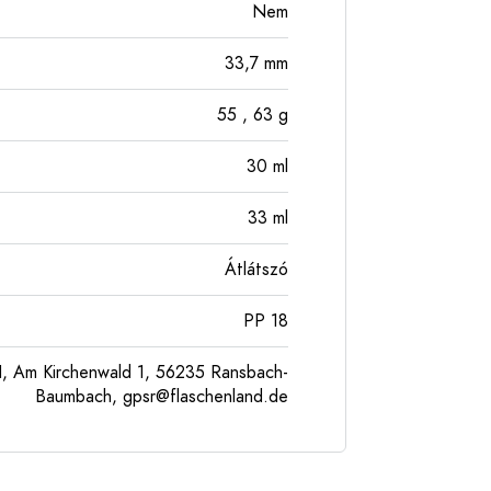
Nem
33,7
mm
55
, 63
g
30
ml
33
ml
Átlátszó
PP 18
, Am Kirchenwald 1, 56235 Ransbach-
Baumbach,
gpsr@flaschenland.de