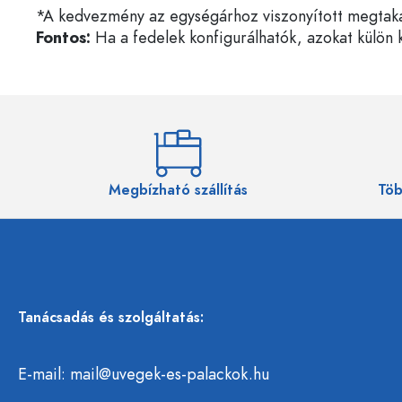
*A kedvezmény az egységárhoz viszonyított megtakarí
Fontos:
Ha a fedelek konfigurálhatók, azokat külön k
Megbízható szállítás
Töb
Tanácsadás és szolgáltatás:
E-mail:
mail@uvegek-es-palackok.hu