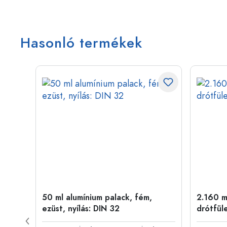
Hasonló termékek
ny
50 ml alumínium palack, fém,
2.160 ml
ezüst, nyílás: DIN 32
drótfül