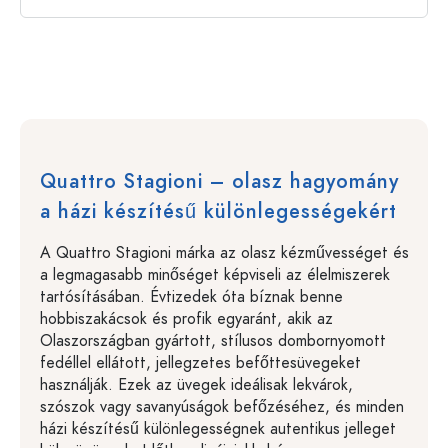
Quattro Stagioni – olasz hagyomány
a házi készítésű különlegességekért
A Quattro Stagioni márka az olasz kézművességet és
a legmagasabb minőséget képviseli az élelmiszerek
tartósításában. Évtizedek óta bíznak benne
hobbiszakácsok és profik egyaránt, akik az
Olaszországban gyártott, stílusos dombornyomott
fedéllel ellátott, jellegzetes befőttesüvegeket
használják. Ezek az üvegek ideálisak lekvárok,
szószok vagy savanyúságok befőzéséhez, és minden
házi készítésű különlegességnek autentikus jelleget