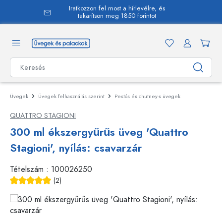
Iratkozzon fel most a hírlevélre, és
 tartalomra
takarítson meg 1850 forintot
Üvegek
Üvegek felhasználás szerint
Pestós és chutney-s üvegek
QUATTRO STAGIONI
300 ml ékszergyűrűs üveg 'Quattro
Stagioni', nyílás: csavarzár
Tételszám :
100026250
(2)
Átlagos értékelés 5 a 5 csillagból