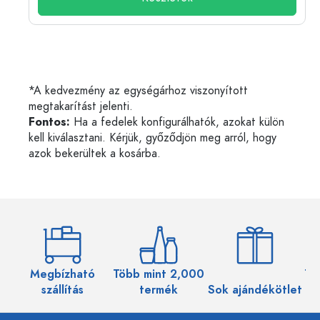
*A kedvezmény az egységárhoz viszonyított
megtakarítást jelenti.
Fontos:
Ha a fedelek konfigurálhatók, azokat külön
kell kiválasztani. Kérjük, győződjön meg arról, hogy
azok bekerültek a kosárba.
Megbízható
Több mint 2,000
Töb
szállítás
termék
Sok ajándékötlet