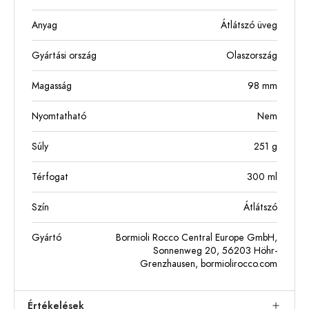
Anyag
Átlátszó üveg
Gyártási ország
Olaszország
Magasság
98
mm
Nyomtatható
Nem
Súly
251
g
Térfogat
300
ml
Szín
Átlátszó
Gyártó
Bormioli Rocco Central Europe GmbH,
Sonnenweg 20, 56203 Höhr-
Grenzhausen, bormiolirocco.com
Értékelések