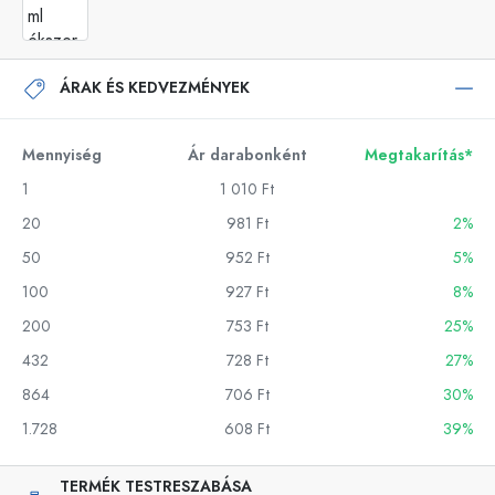
ÁRAK ÉS KEDVEZMÉNYEK
Mennyiség
Ár darabonként
Megtakarítás*
1
1 010 Ft
20
981 Ft
2%
50
952 Ft
5%
100
927 Ft
8%
200
753 Ft
25%
432
728 Ft
27%
864
706 Ft
30%
1.728
608 Ft
39%
TERMÉK TESTRESZABÁSA