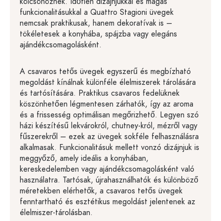
kölcsönöznek. Időtlen dizájnjukkal és magas
funkcionalitásukkal a Quattro Stagioni üvegek
nemcsak praktikusak, hanem dekoratívak is –
tökéletesek a konyhába, spájzba vagy elegáns
ajándékcsomagolásként.
A csavaros tetős üvegek egyszerű és megbízható
megoldást kínálnak különféle élelmiszerek tárolására
és tartósítására. Praktikus csavaros fedelüknek
köszönhetően légmentesen zárhatók, így az aroma
és a frissesség optimálisan megőrizhető. Legyen szó
házi készítésű lekvárokról, chutney-król, mézről vagy
fűszerekről – ezek az üvegek sokféle felhasználásra
alkalmasak. Funkcionalitásuk mellett vonzó dizájnjuk is
meggyőző, amely ideális a konyhában,
kereskedelemben vagy ajándékcsomagolásként való
használatra. Tartósak, újrahasználhatók és különböző
méretekben elérhetők, a csavaros tetős üvegek
fenntartható és esztétikus megoldást jelentenek az
élelmiszer-tárolásban.