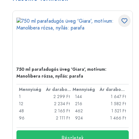
sos
750 ml parafadugós üveg 'Giara', motívum:
Manolibera rózsa, nyílás: parafa
bonként
Mennyiség
Ár darabonként
Mennyiség
Ár darabonként
Ft
1
2 299 Ft
144
1 647 Ft
Ft
12
2 234 Ft
216
1 582 Ft
Ft
48
2 165 Ft
462
1 521 Ft
Ft
96
2 111 Ft
924
1 466 Ft
Részletek