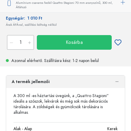
Alumínium csavaros fedél Quattro Stagioni 70 mm aranyszínű,
300 ml,
Átlátszó
Egységár:
1 010 Ft
Árak ÁFÁ-val, szállítási költség nélkül
Kosárba
Azonnal elérhető.
Szállításra kész
: 1-2 napon belül
A termék jellemzői
A 300 ml -es háztartási üvegünk, a „Quattro Stagioni”
ideális a szószok, lekvárok és még sok más dekorációs
tárolására. A zöldségek és gyümölcsök tárolására is
alkalmas.
Alak - Alap
Kerek