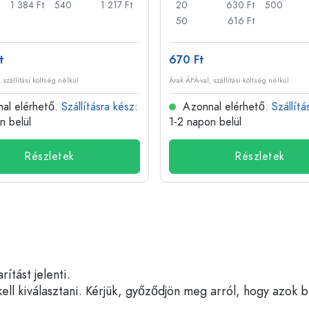
1 384 Ft
540
1 217 Ft
20
630 Ft
500
50
616 Ft
t
670 Ft
 szállítási költség nélkül
Árak ÁFÁ-val, szállítási költség nélkül
al elérhető.
Szállításra kész
:
Azonnal elérhető.
Szállítá
n belül
1-2 napon belül
Részletek
Részletek
tást jelenti.
ell kiválasztani. Kérjük, győződjön meg arról, hogy azok 