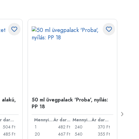
 alakú,
50 ml üvegpalack 'Proba', nyílás:
Kupa
PP 18
Ár darabonként
Mennyiség
Ár darabonként
Mennyiség
Ár darabonként
504 Ft
1
482 Ft
240
370 Ft
1
485 Ft
20
467 Ft
540
355 Ft
20