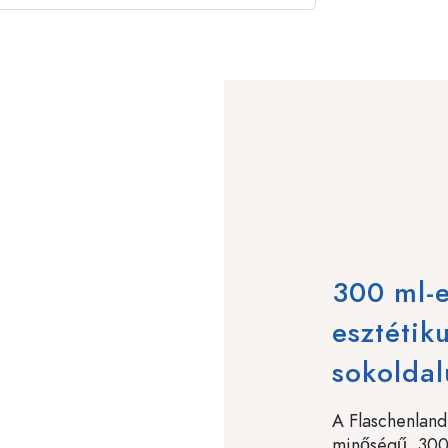
300 ml-e
esztétik
sokoldal
A Flaschenland
minőségű, 300 