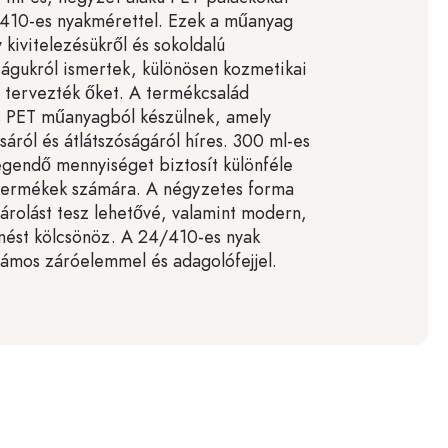
/410-es nyakmérettel. Ezek a műanyag
 kivitelezésükről és sokoldalú
ságukról ismertek, különösen kozmetikai
 tervezték őket. A termékcsalád
ós PET műanyagból készülnek, amely
sáról és átlátszóságáról híres. 300 ml-es
egendő mennyiséget biztosít különféle
 termékek számára. A négyzetes forma
tárolást tesz lehetővé, valamint modern,
nést kölcsönöz. A 24/410-es nyak
zámos záróelemmel és adagolófejjel.