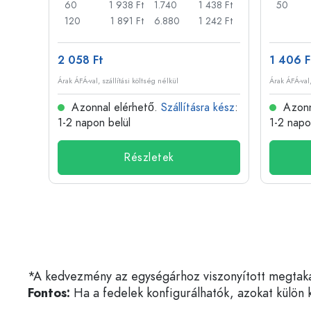
14 Ft
60
1 938 Ft
1.740
1 438 Ft
50
11 Ft
120
1 891 Ft
6.880
1 242 Ft
2 058 Ft
1 406 F
Árak ÁFÁ-val, szállítási költség nélkül
Árak ÁFÁ-val,
 kész
:
Azonnal elérhető.
Szállításra kész
:
Azonn
1-2 napon belül
1-2 napo
Részletek
*A kedvezmény az egységárhoz viszonyított megtakarí
Fontos:
Ha a fedelek konfigurálhatók, azokat külön k