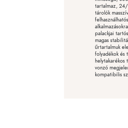
tartalmaz, 24
tárolók masszív
felhasználható
alkalmazásokra
palackjai tart
magas stabilitá
űrtartalmuk el
folyadékok és
helytakarékos 
vonzó megjele
kompatibilis s