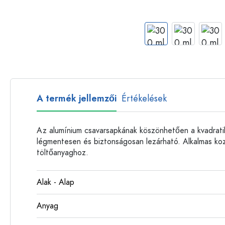
Műanyag palackok
A termék jellemzői
Értékelések
Az alumínium csavarsapkának köszönhetően a kvadratik
légmentesen és biztonságosan lezárható. Alkalmas k
töltőanyaghoz.
Alak - Alap
Anyag