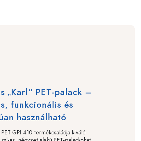
s „Karl“ PET-palack –
us, funkcionális és
úan használható
 PET GPI 410 termékcsaládja kiváló
ml-es, négyzet alakú PET-palackokat