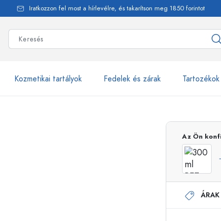
Iratkozzon fel most a hírlevélre, és takarítson meg 1850 forintot
Kozmetikai tartályok
Fedelek és zárak
Tartozékok
alackok
több mint 2500 ter
Az Ön konf
Estal-Palackok
ÁRAK
Adagolópalackok
Airless adagolók
Szórópalackok
Roll-on palackok