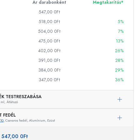
Ár darabonként
Megtakarítás*
547,00 0Ft
518,00 0Ft
5%
ckok
504,00 0Ft
7%
palackok
475,00 0Ft
13%
402,00 0Ft
26%
391,00 0Ft
28%
384,00 0Ft
29%
347,00 0Ft
36%
k
ballonok
ÉK TESTRESZABÁSA
 ml,
Átlátszó
T FEDÉL
10
, Csavaros fedél, Alumínium, Ezüst
:
547,00 0Ft