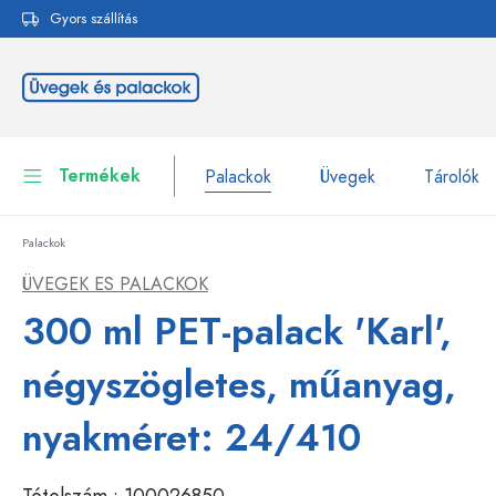
Gyors szállítás
reséshez
Ugrás a fő navigációhoz
Termékek
Palackok
Üvegek
Tárolók
Palackok
Palackok
Összes megjelenítése P
ÜVEGEK ES PALACKOK
Üvegek
300 ml PET-palack 'Karl',
Palackok márka szerint
WECK-palackok
Tárolók
négyszögletes, műanyag,
Edények
Palackok funkció szerint
nyakméret: 24/410
Pipettás palackok
Kozmetikai tartályok
Csatos üvegpalackok
Tételszám :
100026850