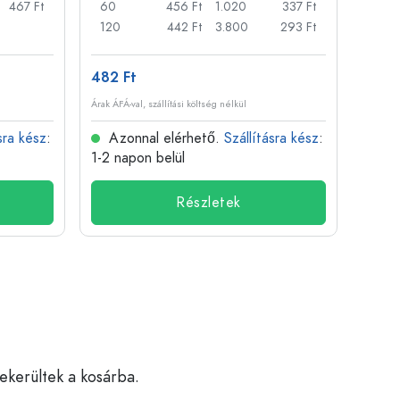
467 Ft
60
456 Ft
1.020
337 Ft
50
120
442 Ft
3.800
293 Ft
100
482 Ft
3 873
Árak ÁFÁ-val, szállítási költség nélkül
Árak ÁFÁ-
sra kész
:
Azonnal elérhető.
Szállításra kész
:
Azo
1-2 napon belül
1-2 n
Részletek
bekerültek a kosárba.