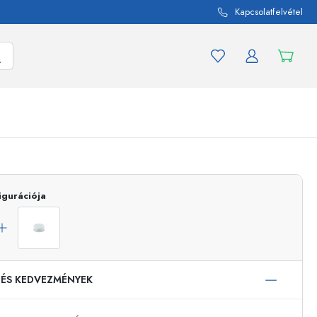
Kapcsolatfelvétel
mék és termékváltozat
A befőttes üvegekhez
igurációja
Vásároljon most
Vásároljon most
 ÉS KEDVEZMÉNYEK