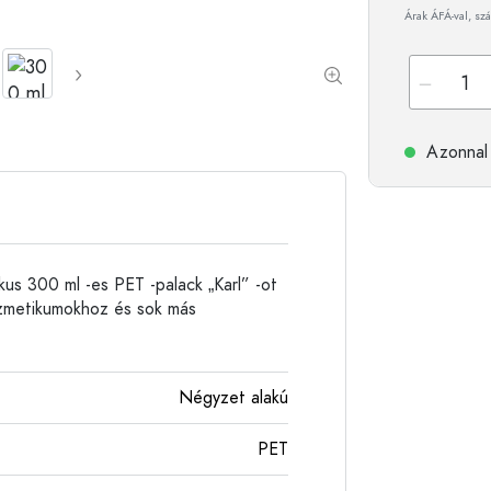
Árak ÁFÁ-val, szá
Alumíniumpalackok
Azonnal 
us 300 ml -es PET -palack „Karl” -ot
ozmetikumokhoz és sok más
Négyzet alakú
PET