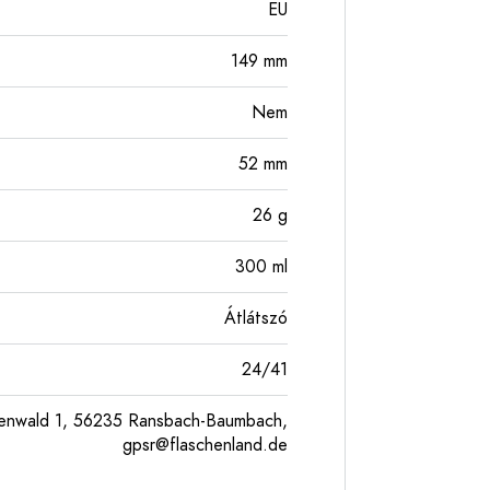
EU
149
mm
Nem
52
mm
26
g
300
ml
Átlátszó
24/41
enwald 1, 56235 Ransbach-Baumbach,
gpsr@flaschenland.de