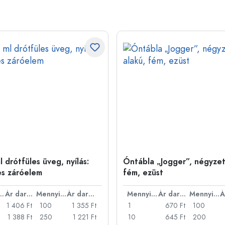
 drótfüles üveg, nyílás:
Óntábla „Jogger”, négyzet
es záróelem
fém, ezüst
nyiség
Ár darabonként
Mennyiség
Ár darabonként
Mennyiség
Ár darabonként
Mennyiség
1 406 Ft
100
1 355 Ft
1
670 Ft
100
1 388 Ft
250
1 221 Ft
10
645 Ft
200