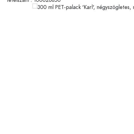
Műanyag tartályok
Palackok felhasználás szerin
Fedelek és zárak
Ecetes- és olajospalackok
Borospalackok
Tartozékok
Söröspalackok
Ivópalackok
Márka
Gyógyszeres üvegek
Tejesüvegek
Újdonságok
Palackok forma szerint
Gyógyszertári palackok
Palackok fogantyúval
Hosszú nyakú palackok
Szögletes palackok
Palackok anyag szerint
Üvegpalackok