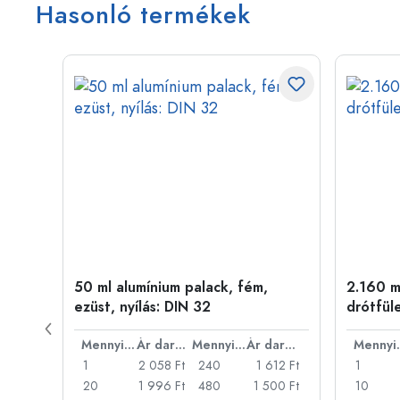
Hasonló termékek
ny
50 ml alumínium palack, fém,
2.160 ml
ezüst, nyílás: DIN 32
drótfül
Ár darabonként
Mennyiség
Ár darabonként
Mennyiség
Ár darabonként
Men
22 Ft
1
2 058 Ft
240
1 612 Ft
1
18 Ft
20
1 996 Ft
480
1 500 Ft
10