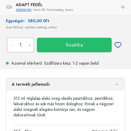
ADAPT FEDÉL
100006700
, Twist Off, Fehérbádog, Arany
Egységár:
380,00 0Ft
Árak ÁFÁ-val, szállítási költség nélkül
Kosárba
Azonnal elérhető.
Szállításra kész
: 1-2 napon belül
A termék jellemzői
312 ml téglalap alakú üveg ideális pasztákhoz, pestókhoz,
lekvárokhoz és sok más finom dologhoz. Ennek a négyzet
alakú üvegnek elegáns kontúrja van, és nagyon
dekoratívnak tűnik.