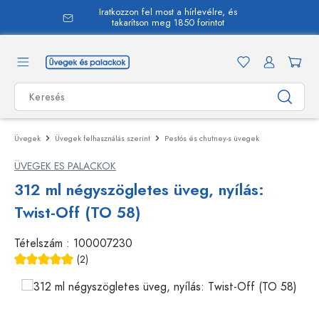
Iratkozzon fel most a hírlevélre, és
 tartalomra
takarítson meg 1850 forintot
Üvegek
Üvegek felhasználás szerint
Pestós és chutney-s üvegek
ÜVEGEK ES PALACKOK
312 ml négyszögletes üveg, nyílás:
Twist-Off (TO 58)
Tételszám :
100007230
(2)
Átlagos értékelés 5 a 5 csillagból