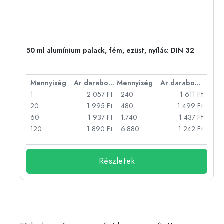
eg,
50 ml alumínium palack, fém, ezüst, nyílás: DIN 32
bonként
Mennyiség
Ár darabonként
Mennyiség
Ár darabonként
Ft
1
2 057 Ft
240
1 611 Ft
Ft
20
1 995 Ft
480
1 499 Ft
Ft
60
1 937 Ft
1.740
1 437 Ft
Ft
120
1 890 Ft
6.880
1 242 Ft
Részletek