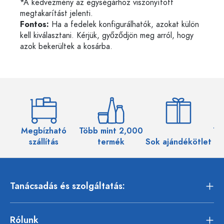
*A kedvezmény az egységárhoz viszonyított
megtakarítást jelenti.
Fontos:
Ha a fedelek konfigurálhatók, azokat külön
kell kiválasztani. Kérjük, győződjön meg arról, hogy
azok bekerültek a kosárba.
Megbízható
Több mint 2,000
Töb
szállítás
termék
Sok ajándékötlet
Tanácsadás és szolgáltatás:
Rólunk