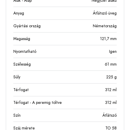
Alak - Alap
Négyzet alakú
Anyag
Átlátszó üveg
Gyártási ország
Németország
Magasság
121,7
mm
Nyomtatható
Igen
Szélesség
61
mm
Súly
225
g
Térfogat
312
ml
Térfogat - A peremig töltve
312
ml
Szín
Átlátszó
Száj mérete
TO 58