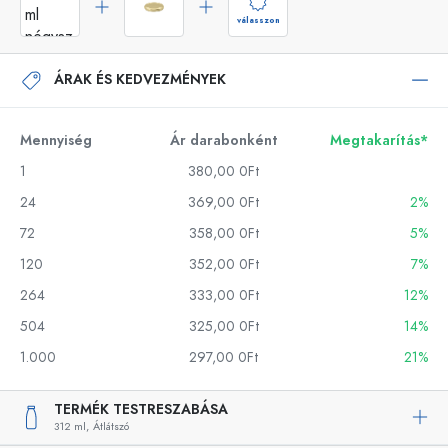
válasszon
ÁRAK ÉS KEDVEZMÉNYEK
Mennyiség
Ár darabonként
Megtakarítás*
1
380,00 0Ft
24
369,00 0Ft
2%
72
358,00 0Ft
5%
120
352,00 0Ft
7%
264
333,00 0Ft
12%
504
325,00 0Ft
14%
1.000
297,00 0Ft
21%
TERMÉK TESTRESZABÁSA
312 ml,
Átlátszó