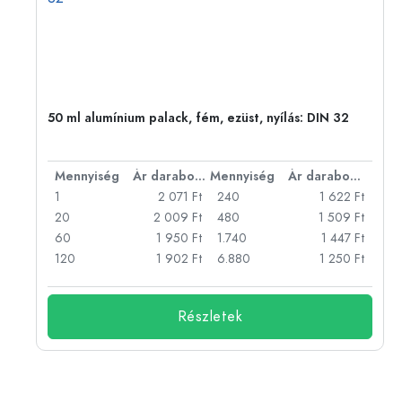
eg,
50 ml alumínium palack, fém, ezüst, nyílás: DIN 32
bonként
Mennyiség
Ár darabonként
Mennyiség
Ár darabonként
Ft
1
2 071 Ft
240
1 622 Ft
Ft
20
2 009 Ft
480
1 509 Ft
Ft
60
1 950 Ft
1.740
1 447 Ft
Ft
120
1 902 Ft
6.880
1 250 Ft
Részletek