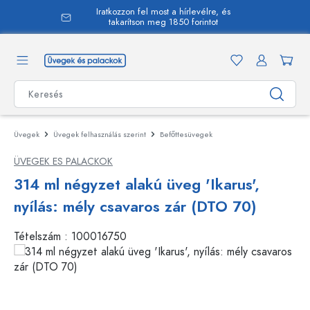
Iratkozzon fel most a hírlevélre, és
 tartalomra
takarítson meg 1850 forintot
Üvegek
Üvegek felhasználás szerint
Befőttesüvegek
ÜVEGEK ES PALACKOK
314 ml négyzet alakú üveg 'Ikarus',
nyílás: mély csavaros zár (DTO 70)
Tételszám :
100016750