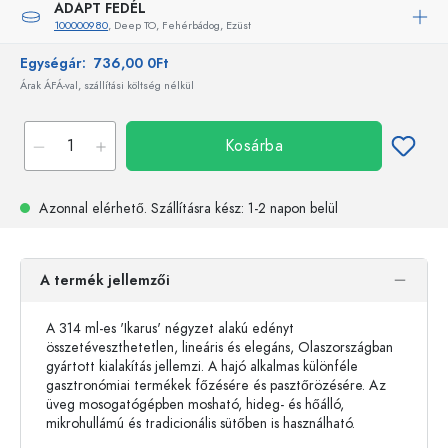
ADAPT FEDÉL
100000980
, Deep TO, Fehérbádog, Ezüst
Egységár:
736,00 0Ft
Árak ÁFÁ-val, szállítási költség nélkül
Kosárba
Azonnal elérhető.
Szállításra kész
: 1-2 napon belül
A termék jellemzői
A 314 ml-es 'Ikarus' négyzet alakú edényt
összetéveszthetetlen, lineáris és elegáns, Olaszországban
gyártott kialakítás jellemzi. A hajó alkalmas különféle
gasztronómiai termékek főzésére és pasztőrözésére. Az
üveg mosogatógépben mosható, hideg- és hőálló,
mikrohullámú és tradicionális sütőben is használható.