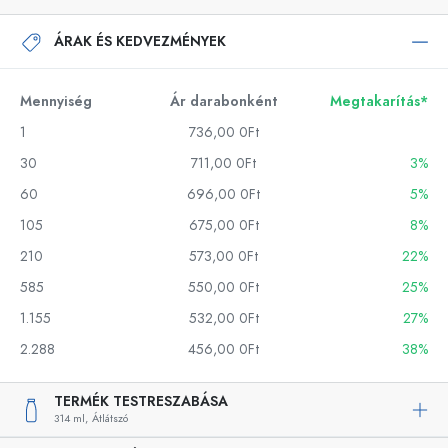
ÁRAK ÉS KEDVEZMÉNYEK
Mennyiség
Ár darabonként
Megtakarítás*
1
736,00 0Ft
30
711,00 0Ft
3%
60
696,00 0Ft
5%
105
675,00 0Ft
8%
210
573,00 0Ft
22%
585
550,00 0Ft
25%
1.155
532,00 0Ft
27%
2.288
456,00 0Ft
38%
TERMÉK TESTRESZABÁSA
314 ml,
Átlátszó