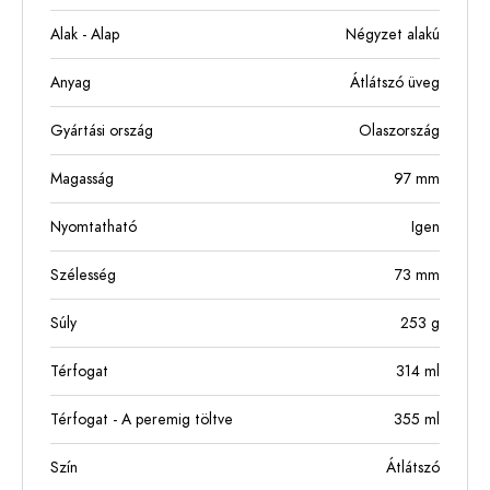
Alak - Alap
Négyzet alakú
Anyag
Átlátszó üveg
Gyártási ország
Olaszország
Magasság
97
mm
Nyomtatható
Igen
Szélesség
73
mm
Súly
253
g
Térfogat
314
ml
Térfogat - A peremig töltve
355
ml
Szín
Átlátszó