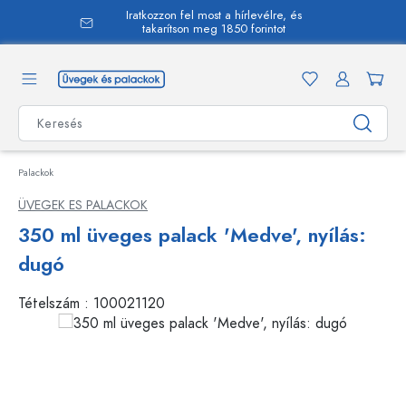
Iratkozzon fel most a hírlevélre, és
 tartalomra
takarítson meg 1850 forintot
Palackok
ÜVEGEK ES PALACKOK
350 ml üveges palack 'Medve', nyílás:
dugó
Tételszám :
100021120