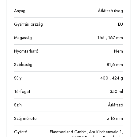
Anyag
Átlátszó üveg
Gyártási ország
EU
Magasság
165
, 167
mm
Nyomtatható
Nem
Szélesség
81,6
mm
Súly
400
, 424
g
Térfogat
350
ml
Szín
Átlátszó
Száj mérete
⌀ 16 mm
Gyártó
Flaschenland GmbH, Am Kirchenwald 1,