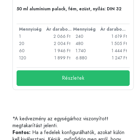
eg,
50 ml alumínium palack, fém, ezüst, nyílás: DIN 32
bonként
Mennyiség
Ár darabonként
Mennyiség
Ár darabonként
Ft
1
2 066 Ft
240
1 619 Ft
Ft
20
2 004 Ft
480
1 505 Ft
Ft
60
1 946 Ft
1.740
1 444 Ft
Ft
120
1 899 Ft
6.880
1 247 Ft
Részletek
*A kedvezmény az egységárhoz viszonyított
megtakarítást jelenti.
Fontos:
Ha a fedelek konfigurálhatók, azokat külön
kell kiválasztani. Kérjük, győződjön meg arról, hogy