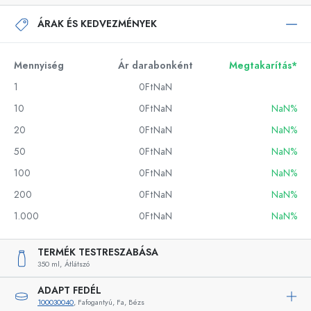
ÁRAK ÉS KEDVEZMÉNYEK
Mennyiség
Ár darabonként
Megtakarítás*
1
0FtNaN
10
0FtNaN
NaN%
20
0FtNaN
NaN%
50
0FtNaN
NaN%
100
0FtNaN
NaN%
200
0FtNaN
NaN%
1.000
0FtNaN
NaN%
TERMÉK TESTRESZABÁSA
350 ml,
Átlátszó
ADAPT FEDÉL
100030040
, Fafogantyú, Fa, Bézs