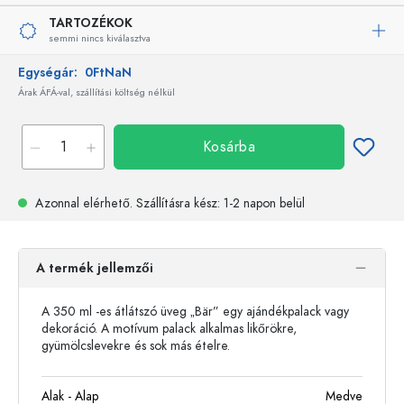
TARTOZÉKOK
semmi nincs kiválasztva
Egységár:
0FtNaN
Árak ÁFÁ-val, szállítási költség nélkül
Kosárba
Azonnal elérhető.
Szállításra kész
: 1-2 napon belül
A termék jellemzői
A 350 ml -es átlátszó üveg „Bär” egy ajándékpalack vagy
dekoráció. A motívum palack alkalmas likőrökre,
gyümölcslevekre és sok más ételre.
Alak - Alap
Medve