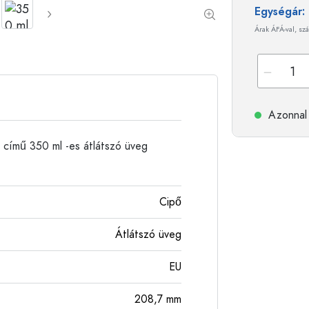
Egységár
Alumíniumpalackok
Árak ÁFÁ-val, szá
Azonnal 
 című 350 ml -es átlátszó üveg
Cipő
Átlátszó üveg
EU
208,7
mm