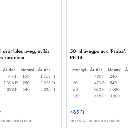
 drótfüles üveg, nyílás:
50 ml üvegpalack 'Proba', n
es záróelem
PP 18
nyiség
Ár darabonként
Mennyiség
Ár darabonként
Mennyiség
Ár darabonként
Mennyiség
1 414 Ft
100
1 363 Ft
1
485 Ft
240
1 396 Ft
250
1 228 Ft
20
470 Ft
540
1 392 Ft
540
1 225 Ft
60
460 Ft
1.020
120
445 Ft
3.800
t
485 Ft
 szállítási költség nélkül
Árak ÁFÁ-val, szállítási költség nélkül