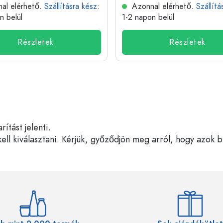
al elérhető.
Szállításra kész
:
Azonnal elérhető.
Szállítá
n belül
1-2 napon belül
Részletek
Részletek
tást jelenti.
ell kiválasztani. Kérjük, győződjön meg arról, hogy azok 