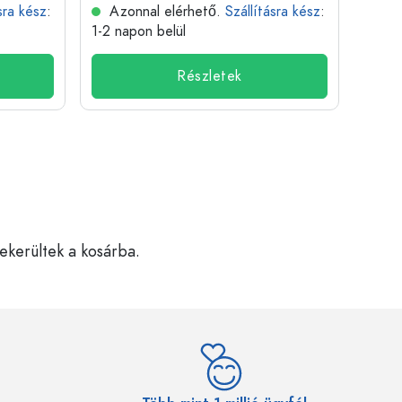
sra kész
:
Azonnal elérhető.
Szállításra kész
:
Azo
1-2 napon belül
1-2 n
Részletek
bekerültek a kosárba.