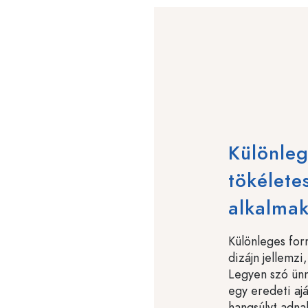
Különleg
tökélete
alkalma
Különleges form
dizájn jellemzi
Legyen szó ünn
egy eredeti aj
hangsúlyt adna