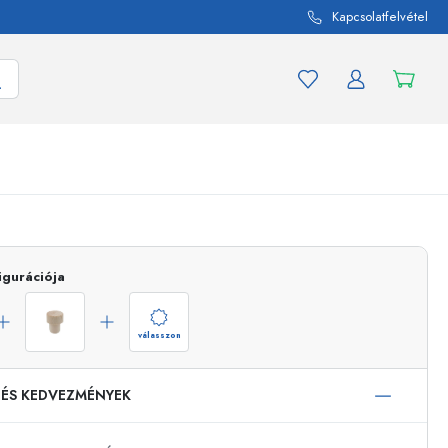
Kapcsolatfelvétel
mék és termékváltozat
A befőttes üvegekhez
igurációja
Vásároljon most
Vásároljon most
válasszon
 ÉS KEDVEZMÉNYEK