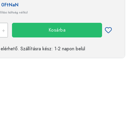
:
0FtNaN
llítási költség nélkül
Kosárba
elérhető.
Szállításra kész
: 1-2 napon belül