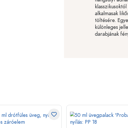
klasszikusoktó
alkalmasak lik
töltésére. Egy
különleges jel
darabjának fén