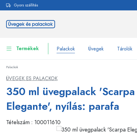
Gyors szállítás
reséshez
Ugrás a fő navigációhoz
Termékek
Palackok
Üvegek
Tárolók
Palackok
Palackok
Összes megjelenítése P
ÜVEGEK ES PALACKOK
Üvegek
350 ml üvegpalack 'Scarpa
Palackok márka szerint
WECK-palackok
Tárolók
Elegante', nyílás: parafa
Edények
Palackok funkció szerint
Tételszám :
100011610
Pipettás palackok
Kozmetikai tartályok
Csatos üvegpalackok