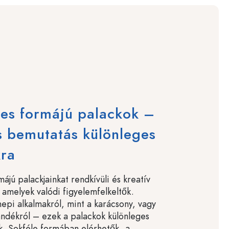
es formájú palackok –
s bemutatás különleges
kra
ájú palackjainkat rendkívüli és kreatív
, amelyek valódi figyelemfelkeltők.
epi alkalmakról, mint a karácsony, vagy
ándékról – ezek a palackok különleges
k. Sokféle formában elérhetők, a