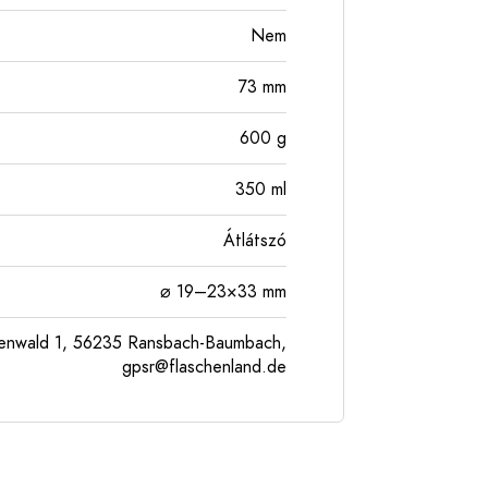
Nem
73
mm
600
g
350
ml
Átlátszó
⌀ 19–23×33 mm
enwald 1, 56235 Ransbach-Baumbach,
gpsr@flaschenland.de