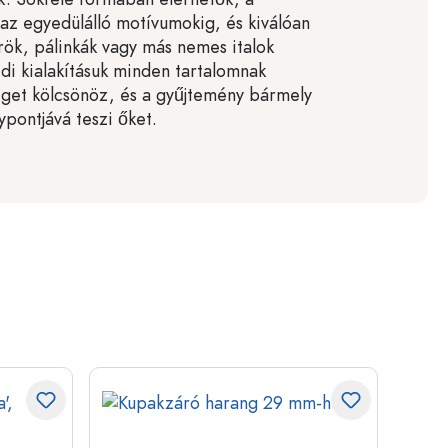
l az egyedülálló motívumokig, és kiválóan
őrök, pálinkák vagy más nemes italok
edi kialakításuk minden tartalomnak
leget kölcsönöz, és a gyűjtemény bármely
ypontjává teszi őket.