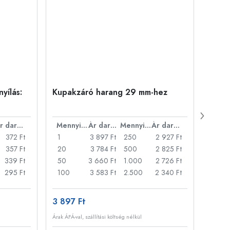
yílás:
Kupakzáró harang 29 mm-hez
500 m
Carré
nyílá
Ár darabonként
Mennyiség
Ár darabonként
Mennyiség
Ár darabonként
372 Ft
1
3 897 Ft
250
2 927 Ft
1
357 Ft
20
3 784 Ft
500
2 825 Ft
24
339 Ft
50
3 660 Ft
1.000
2 726 Ft
72
295 Ft
100
3 583 Ft
2.500
2 340 Ft
120
3 897 Ft
511 F
Árak ÁFÁ-val, szállítási költség nélkül
Árak ÁFÁ-