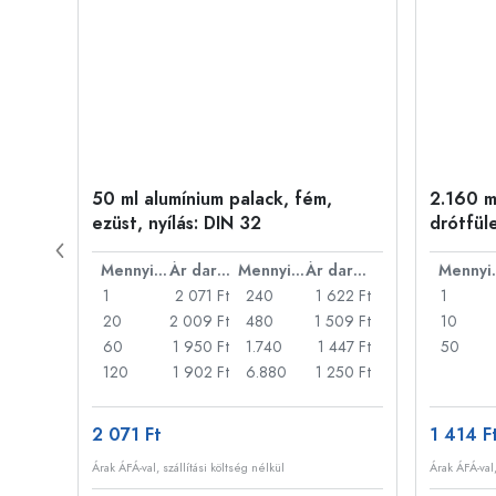
50 ml alumínium palack, fém,
2.160 ml
ílás:
ezüst, nyílás: DIN 32
drótfül
Ár darabonként
Mennyiség
Ár darabonként
Mennyiség
Ár darabonként
Men
47 Ft
1
2 071 Ft
240
1 622 Ft
1
32 Ft
20
2 009 Ft
480
1 509 Ft
10
317 Ft
60
1 950 Ft
1.740
1 447 Ft
50
73 Ft
120
1 902 Ft
6.880
1 250 Ft
2 071 Ft
1 414 F
Árak ÁFÁ-val, szállítási költség nélkül
Árak ÁFÁ-val,