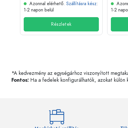
 kész
:
Azonnal elérhető.
Szállításra kész
:
Azonn
1-2 napon belül
1-2 napo
Részletek
*A kedvezmény az egységárhoz viszonyított megtakarí
Fontos:
Ha a fedelek konfigurálhatók, azokat külön k