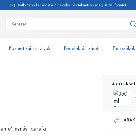
Iratkozzon fel most a hírlevélre, és takarítson meg 1850 forintot
Kozmetikai tartályok
Fedelek és zárak
Tartozékok
alackok
több mint 2500 ter
Az Ön konf
Estal-Palackok
ÁRAK
Adagolópalackok
Airless adagolók
Szórópalackok
Roll-on palackok