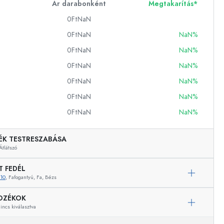
Ár darabonként
Megtakarítás*
0FtNaN
0FtNaN
NaN%
ckok
0FtNaN
NaN%
palackok
0FtNaN
NaN%
0FtNaN
NaN%
0FtNaN
NaN%
0FtNaN
NaN%
ÉK TESTRESZABÁSA
k
Átlátszó
ballonok
T FEDÉL
10
, Fafogantyú, Fa, Bézs
OZÉKOK
ncs kiválasztva