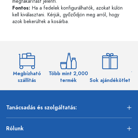
megtakarítást jelenti.
Fontos:
Ha a fedelek konfigurálhatók, azokat külön
kell kiválasztani. Kérjük, győződjön meg arról, hogy
azok bekerültek a kosárba.
Megbízható
Több mint 2,000
Töb
szállítás
termék
Sok ajándékötlet
Tanácsadás és szolgáltatás:
Rólunk