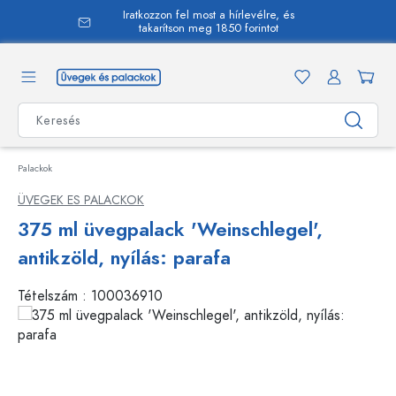
Iratkozzon fel most a hírlevélre, és
 tartalomra
takarítson meg 1850 forintot
Palackok
ÜVEGEK ES PALACKOK
375 ml üvegpalack 'Weinschlegel',
antikzöld, nyílás: parafa
Tételszám :
100036910