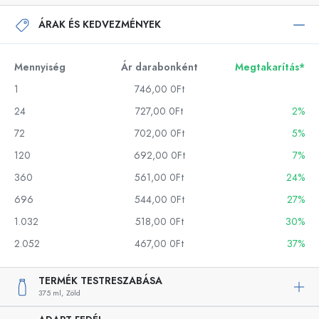
ÁRAK ÉS KEDVEZMÉNYEK
Mennyiség
Ár darabonként
Megtakarítás*
1
746,00 0Ft
24
727,00 0Ft
2%
72
702,00 0Ft
5%
120
692,00 0Ft
7%
360
561,00 0Ft
24%
696
544,00 0Ft
27%
1.032
518,00 0Ft
30%
2.052
467,00 0Ft
37%
TERMÉK TESTRESZABÁSA
375 ml,
Zöld