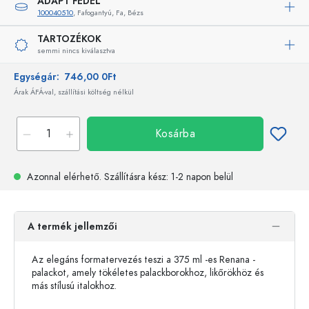
ADAPT FEDÉL
100040510
, Fafogantyú, Fa, Bézs
TARTOZÉKOK
semmi nincs kiválasztva
Egységár:
746,00 0Ft
Árak ÁFÁ-val, szállítási költség nélkül
Kosárba
Azonnal elérhető.
Szállításra kész
: 1-2 napon belül
A termék jellemzői
Az elegáns formatervezés teszi a 375 ml -es Renana -
palackot, amely tökéletes palackborokhoz, likőrökhöz és
más stílusú italokhoz.