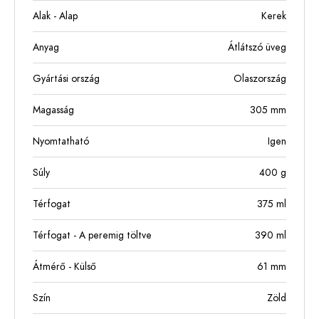
Alak - Alap
Kerek
Anyag
Átlátszó üveg
Gyártási ország
Olaszország
Magasság
305
mm
Nyomtatható
Igen
Súly
400
g
Térfogat
375
ml
Térfogat - A peremig töltve
390
ml
Átmérő - Külső
61
mm
Szín
Zöld