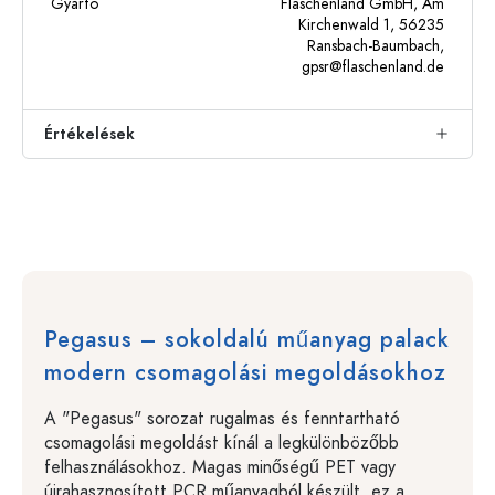
Gyártó
Flaschenland GmbH, Am
Kirchenwald 1, 56235
Ransbach-Baumbach,
gpsr@flaschenland.de
Értékelések
Pegasus – sokoldalú műanyag palack
modern csomagolási megoldásokhoz
A "Pegasus" sorozat rugalmas és fenntartható
csomagolási megoldást kínál a legkülönbözőbb
felhasználásokhoz. Magas minőségű PET vagy
újrahasznosított PCR műanyagból készült, ez a