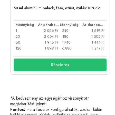
eg,
50 ml alumínium palack, fém, ezüst, nyílás: DIN 32
bonként
Mennyiség
Ár darabonként
Mennyiség
Ár darabonként
Ft
1
2 066 Ft
240
1 619 Ft
Ft
20
2 004 Ft
480
1 505 Ft
Ft
60
1 946 Ft
1.740
1 444 Ft
Ft
120
1 899 Ft
6.880
1 247 Ft
Részletek
*A kedvezmény az egységárhoz viszonyított
megtakarítást jelenti.
Fontos:
Ha a fedelek konfigurálhatók, azokat külön