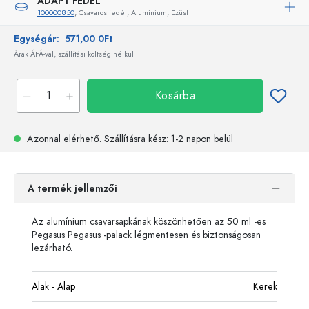
ADAPT FEDÉL
100000850
, Csavaros fedél, Alumínium, Ezüst
Egységár:
571,00 0Ft
Árak ÁFÁ-val, szállítási költség nélkül
Kosárba
Azonnal elérhető.
Szállításra kész
: 1-2 napon belül
A termék jellemzői
Az alumínium csavarsapkának köszönhetően az 50 ml -es
Pegasus Pegasus -palack légmentesen és biztonságosan
lezárható.
Alak - Alap
Kerek