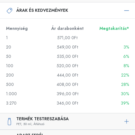
ÁRAK ÉS KEDVEZMÉNYEK
Mennyiség
Ár darabonként
Megtakarítás*
1
571,00 0Ft
20
549,00 0Ft
3%
50
535,00 0Ft
6%
100
520,00 0Ft
8%
200
444,00 0Ft
22%
500
408,00 0Ft
28%
1.000
396,00 0Ft
30%
3.270
346,00 0Ft
39%
TERMÉK TESTRESZABÁSA
PET,
50 ml,
Átlátszó