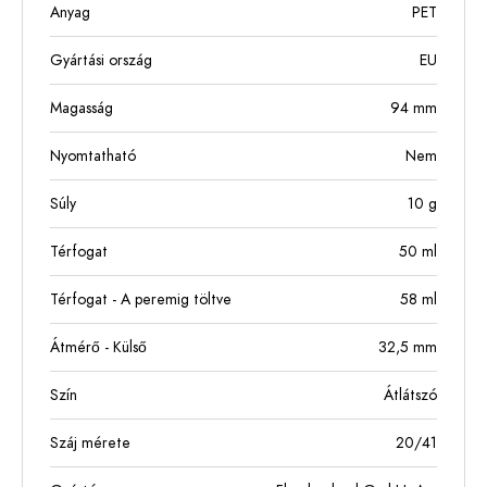
Anyag
PET
Gyártási ország
EU
Magasság
94
mm
Nyomtatható
Nem
Súly
10
g
Térfogat
50
ml
Térfogat - A peremig töltve
58
ml
Átmérő - Külső
32,5
mm
Szín
Átlátszó
Száj mérete
20/41