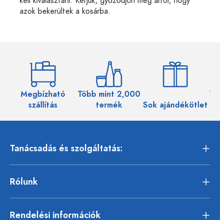
kell kiválasztani. Kérjük, győződjön meg arról, hogy
azok bekerültek a kosárba.
Megbízható
Több mint 2,000
Töb
szállítás
termék
Sok ajándékötlet
Tanácsadás és szolgáltatás:
Rólunk
Rendelési információk