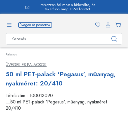
Iratkozzon fel most a hírlevélre, és
 tartalomra
takarítson meg 1850 forintot
Palackok
ÜVEGEK ES PALACKOK
50 ml PET-palack 'Pegasus', műanyag,
nyakméret: 20/410
Tételszám :
100013090