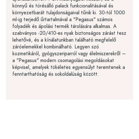
könnyű és törésálló palack funkcionalitásával és
környezetbarát tulajdonságaival tűnik ki. 30-tól 1000
ml-ig terjedő űrtartalmával a "Pegasus" számos
folyadék és ápolási termék tárolására alkalmas. A
szabványos -20/410-es nyak biztonságos zárást tesz
lehetővé, és a kínálatunkban található megfelelő
záróelemekkel kombinálható. Legyen szó
kozmetikáról, gyógyszeriparról vagy élelmiszerekről –
a "Pegasus" modern csomagolási megoldásokat
képvisel, amelyek tökéletes egyensúlyt teremtenek a
fenntarthatóság és sokoldalúság között.