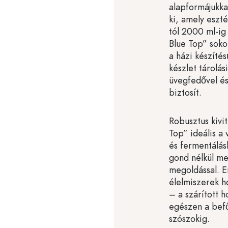
alapformájukka
ki, amely eszt
tól 2000 ml-ig
Blue Top” soko
a házi készítés
készlet tárolás
üvegfedővel és
biztosít.
Robusztus kivi
Top” ideális a
és fermentálás
gond nélkül me
megoldással. E
élelmiszerek h
– a szárított h
egészen a befő
szószokig.