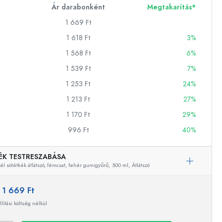
Ár darabonként
Megtakarítás*
1 669 Ft
ckok
1 618 Ft
3%
1 568 Ft
6%
palackok
1 539 Ft
7%
1 253 Ft
24%
1 213 Ft
27%
1 170 Ft
29%
996 Ft
40%
k
ballonok
ÉK TESTRESZABÁSA
l sötétkék átlátszó, fémcsat, fehér gumigyűrű,
500 ml,
Átlátszó
:
1 669 Ft
llítási költség nélkül
Példaértékű képviselet