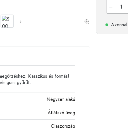
Alumíniumpalackok
Azonnal 
 megőrzéshez. Klasszikus és formás!
hér gumi gyűrűt.
Négyzet alakú
Átlátszó üveg
Olaszország