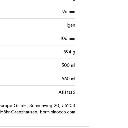
96
mm
Igen
106
mm
594
g
500
ml
560
ml
Átlátszó
l Europe GmbH, Sonnenweg 20, 56203
Höhr-Grenzhausen, bormiolirocco.com