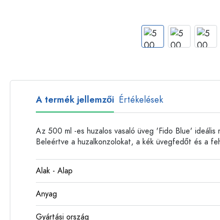
Műanyag palackok
A termék jellemzői
Értékelések
Az 500 ml -es huzalos vasaló üveg 'Fido Blue' ideális
Beleértve a huzalkonzolokat, a kék üvegfedőt és a fe
Alak - Alap
Anyag
Gyártási ország