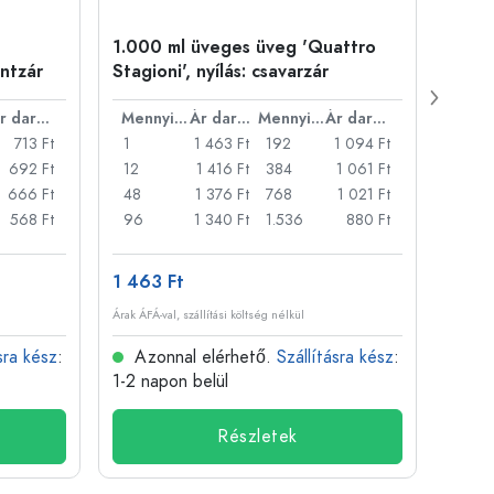
1.000 ml üveges üveg 'Quattro
250 m
entzár
Stagioni', nyílás: csavarzár
négyz
záró
Ár darabonként
Mennyiség
Ár darabonként
Mennyiség
Ár darabonként
713 Ft
1
1 463 Ft
192
1 094 Ft
1
692 Ft
12
1 416 Ft
384
1 061 Ft
16
666 Ft
48
1 376 Ft
768
1 021 Ft
80
568 Ft
96
1 340 Ft
1.536
880 Ft
120
1 463 Ft
1 209
Árak ÁFÁ-val, szállítási költség nélkül
Árak ÁFÁ-
sra kész
:
Azonnal elérhető.
Szállításra kész
:
Azo
1-2 napon belül
1-2 n
Részletek