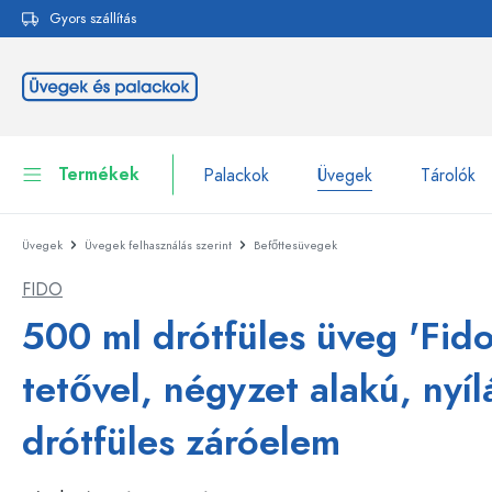
Gyors szállítás
reséshez
Ugrás a fő navigációhoz
Termékek
Palackok
Üvegek
Tárolók
Üvegek
Üvegek felhasználás szerint
Befőttesüvegek
Palackok
Összes megjelenítése P
FIDO
Üvegek
Palackok márka szerint
500 ml drótfüles üveg 'Fido
WECK-palackok
Tárolók
tetővel, négyzet alakú, nyíl
Edények
Palackok funkció szerint
drótfüles záróelem
Pipettás palackok
Kozmetikai tartályok
Csatos üvegpalackok