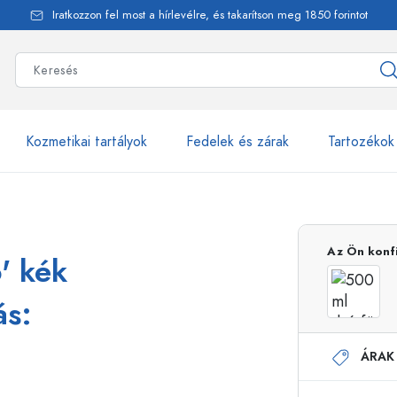
Iratkozzon fel most a hírlevélre, és takarítson meg 1850 forintot
Kozmetikai tartályok
Fedelek és zárak
Tartozékok
alackok
több mint 2500 ter
Az Ön konf
' kék
Estal-Palackok
ás:
ÁRAK
Adagolópalackok
Airless adagolók
Szórópalackok
Roll-on palackok