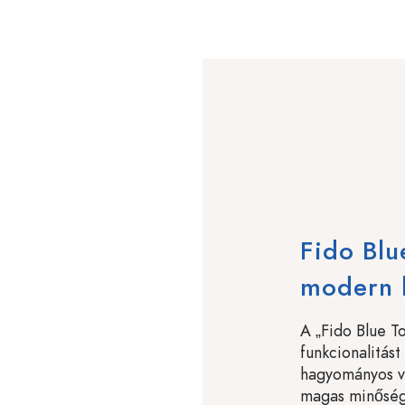
Fido Blu
modern h
A „Fido Blue T
funkcionalitás
hagyományos vál
magas minőség