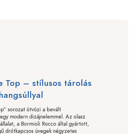
e Top – stílusos tárolás
angsúllyal
op” sorozat ötvözi a bevált
t egy modern dizájnelemmel. Az olasz
lalat, a Bormioli Rocco által gyártott,
ű drótkapcsos üvegek négyzetes