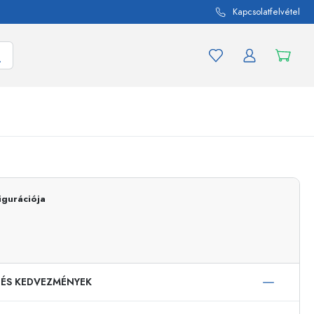
Kapcsolatfelvétel
mék és termékváltozat
A befőttes üvegekhez
Vásároljon most
igurációja
Vásároljon most
 ÉS KEDVEZMÉNYEK