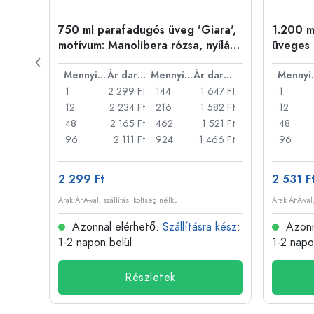
i'
750 ml parafadugós üveg 'Giara',
1.200 m
motívum: Manolibera rózsa, nyílás:
üveges 
parafa
Ár darabonként
Mennyiség
Ár darabonként
Mennyiség
Ár darabonként
Men
76 Ft
1
2 299 Ft
144
1 647 Ft
1
29 Ft
12
2 234 Ft
216
1 582 Ft
12
85 Ft
48
2 165 Ft
462
1 521 Ft
48
97 Ft
96
2 111 Ft
924
1 466 Ft
96
2 299 Ft
2 531 F
Árak ÁFÁ-val, szállítási költség nélkül
Árak ÁFÁ-val,
 kész
:
Azonnal elérhető.
Szállításra kész
:
Azonn
1-2 napon belül
1-2 napo
Részletek