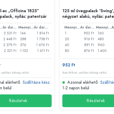
l-es „Officina 1825”
125 ml üvegpalack 'Swing',
palack, nyílás: patentzár
négyzet alakú, nyílás: pat
nyiség
Ár darabonként
Mennyiség
Ár darabonként
Mennyiség
Ár darabonként
Mennyiség
2 531 Ft
144
1 814 Ft
1
952 Ft
160
2 448 Ft
288
1 738 Ft
20
916 Ft
480
2 379 Ft
576
1 676 Ft
40
891 Ft
960
2 321 Ft
1.152
1 611 Ft
80
876 Ft
1.400
t
952 Ft
 szállítási költség nélkül
Árak ÁFÁ-val, szállítási költség nélkül
al elérhető.
Szállításra kész
:
Azonnal elérhető.
Szállítá
n belül
1-2 napon belül
Részletek
Részletek