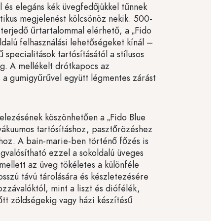
l és elegáns kék üvegfedőjükkel tűnnek
étikus megjelenést kölcsönöz nekik. 500-
 terjedő űrtartalommal elérhető, a „Fido
ldalú felhasználási lehetőségeket kínál –
ű specialitások tartósításától a stílusos
ig. A mellékelt drótkapocs az
 a gumigyűrűvel együtt légmentes zárást
telezésének köszönhetően a „Fido Blue
 vákuumos tartósításhoz, pasztőrözéshez
hoz. A bain-marie-ben történő főzés is
gvalósítható ezzel a sokoldalú üveges
mellett az üveg tökéletes a különféle
osszú távú tárolására és készletezésére
ozzávalóktól, mint a liszt és diófélék,
tt zöldségekig vagy házi készítésű