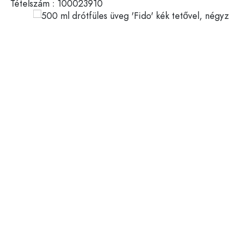
Tételszám :
100023910
Műanyag tartályok
Palackok felhasználás szerin
Fedelek és zárak
Ecetes- és olajospalackok
Borospalackok
Tartozékok
Söröspalackok
Ivópalackok
Márka
Gyógyszeres üvegek
Tejesüvegek
Újdonságok
Palackok forma szerint
Gyógyszertári palackok
Palackok fogantyúval
Hosszú nyakú palackok
Szögletes palackok
Palackok anyag szerint
Üvegpalackok