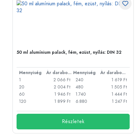
eg,
50 ml alumínium palack, fém, ezüst, nyílás: DIN 32
bonként
Mennyiség
Ár darabonként
Mennyiség
Ár darabonként
Ft
1
2 066 Ft
240
1 619 Ft
Ft
20
2 004 Ft
480
1 505 Ft
Ft
60
1 946 Ft
1.740
1 444 Ft
Ft
120
1 899 Ft
6.880
1 247 Ft
Részletek