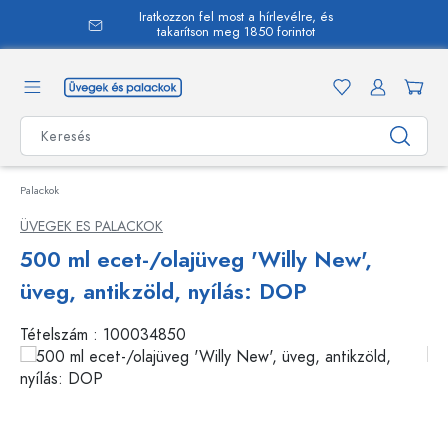
Iratkozzon fel most a hírlevélre, és
 tartalomra
takarítson meg 1850 forintot
Palackok
ÜVEGEK ES PALACKOK
500 ml ecet-/olajüveg 'Willy New',
üveg, antikzöld, nyílás: DOP
Tételszám :
100034850