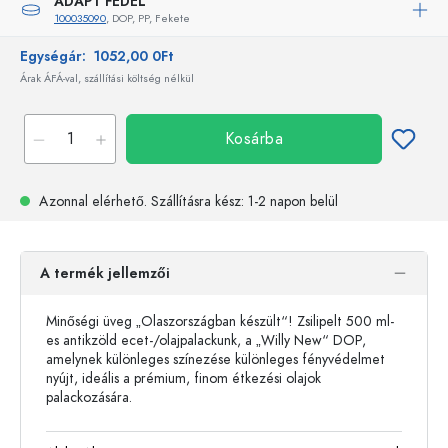
ADAPT FEDÉL
100035090
, DOP, PP, Fekete
Egységár:
1052,00 0Ft
Árak ÁFÁ-val, szállítási költség nélkül
Kosárba
Azonnal elérhető.
Szállításra kész
: 1-2 napon belül
A termék jellemzői
Minőségi üveg „Olaszországban készült“! Zsilipelt 500 ml-
es antikzöld ecet-/olajpalackunk, a „Willy New“ DOP,
amelynek különleges színezése különleges fényvédelmet
nyújt, ideális a prémium, finom étkezési olajok
palackozására.