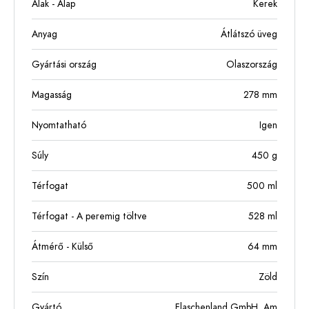
Alak - Alap
Kerek
Anyag
Átlátszó üveg
Gyártási ország
Olaszország
Magasság
278
mm
Nyomtatható
Igen
Súly
450
g
Térfogat
500
ml
Térfogat - A peremig töltve
528
ml
Átmérő - Külső
64
mm
Szín
Zöld
Gyártó
Flaschenland GmbH, Am