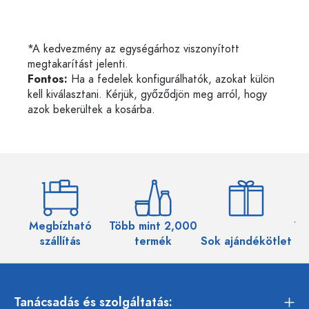
*A kedvezmény az egységárhoz viszonyított
megtakarítást jelenti.
Fontos:
Ha a fedelek konfigurálhatók, azokat külön
kell kiválasztani. Kérjük, győződjön meg arról, hogy
azok bekerültek a kosárba.
Megbízható
Több mint 2,000
Töb
szállítás
termék
Sok ajándékötlet
Tanácsadás és szolgáltatás: