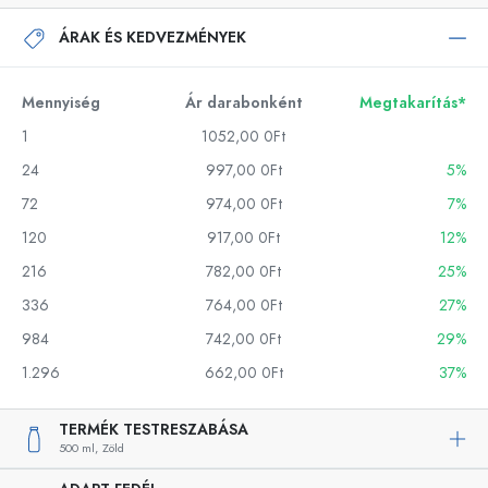
ÁRAK ÉS KEDVEZMÉNYEK
Mennyiség
Ár darabonként
Megtakarítás*
1
1052,00 0Ft
24
997,00 0Ft
5%
72
974,00 0Ft
7%
120
917,00 0Ft
12%
216
782,00 0Ft
25%
336
764,00 0Ft
27%
984
742,00 0Ft
29%
1.296
662,00 0Ft
37%
TERMÉK TESTRESZABÁSA
500 ml,
Zöld