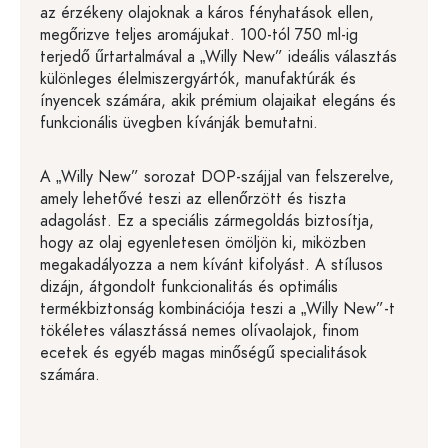
az érzékeny olajoknak a káros fényhatások ellen,
megőrizve teljes aromájukat. 100-tól 750 ml-ig
terjedő űrtartalmával a „Willy New” ideális választás
különleges élelmiszergyártók, manufaktúrák és
ínyencek számára, akik prémium olajaikat elegáns és
funkcionális üvegben kívánják bemutatni.
A „Willy New” sorozat DOP-szájjal van felszerelve,
amely lehetővé teszi az ellenőrzött és tiszta
adagolást. Ez a speciális zármegoldás biztosítja,
hogy az olaj egyenletesen ömöljön ki, miközben
megakadályozza a nem kívánt kifolyást. A stílusos
dizájn, átgondolt funkcionalitás és optimális
termékbiztonság kombinációja teszi a „Willy New”-t
tökéletes választássá nemes olívaolajok, finom
ecetek és egyéb magas minőségű specialitások
számára.