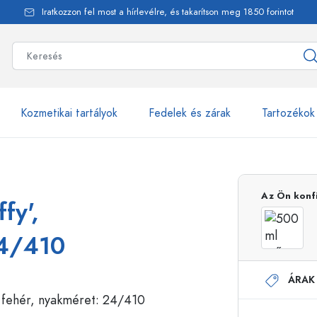
Iratkozzon fel most a hírlevélre, és takarítson meg 1850 forintot
Kozmetikai tartályok
Fedelek és zárak
Tartozékok
alackok
több mint 2500 ter
Az Ön konf
fy',
Estal-Palackok
24/410
ÁRAK
Adagolópalackok
Airless adagolók
Szórópalackok
Roll-on palackok