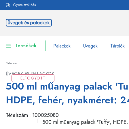
Gyors szállítás
reséshez
Ugrás a fő navigációhoz
Termékek
Palackok
Üvegek
Tárolók
Palackok
Palackok
Összes megjelenítése P
ÜVEGEK ES PALACKOK
ELFOGYOTT
Üvegek
500 ml műanyag palack 'Tuf
Palackok márka szerint
WECK-palackok
Tárolók
HDPE, fehér, nyakméret: 
Edények
Palackok funkció szerint
Tételszám :
100025080
Pipettás palackok
Kozmetikai tartályok
Csatos üvegpalackok