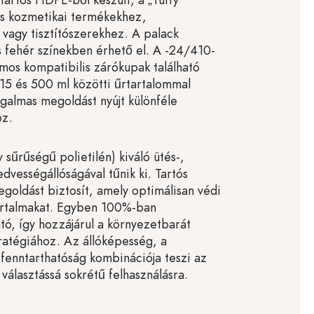
tás kozmetikai termékekhez,
vagy tisztítószerekhez. A palack
 fehér színekben érhető el. A -24/410-
mos kompatibilis zárókupak található
 15 és 500 ml közötti űrtartalommal
ugalmas megoldást nyújt különféle
oz.
sűrűségű polietilén) kiváló ütés-,
dvességállóságával tűnik ki. Tartós
goldást biztosít, amely optimálisan védi
artalmakat. Egyben 100%-ban
ató, így hozzájárul a környezetbarát
ratégiához. Az állóképesség, a
 fenntarthatóság kombinációja teszi az
választássá sokrétű felhasználásra.