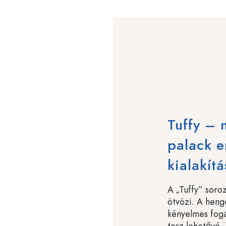
Tuffy –
palack 
kialakítá
A „Tuffy” soroz
ötvözi. A heng
kényelmes fogás
tesz lehetővé.