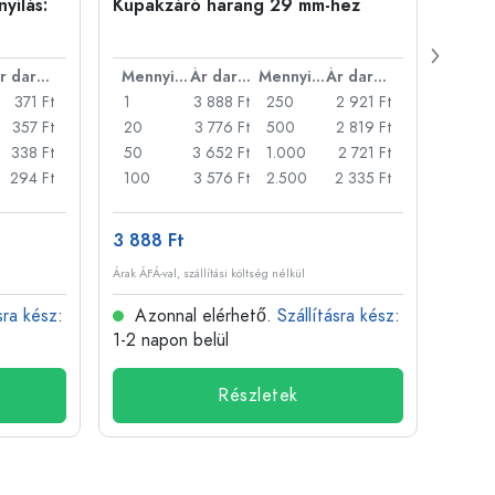
yílás:
Kupakzáró harang 29 mm-hez
500 m
Carré
nyílá
Ár darabonként
Mennyiség
Ár darabonként
Mennyiség
Ár darabonként
371 Ft
1
3 888 Ft
250
2 921 Ft
1
357 Ft
20
3 776 Ft
500
2 819 Ft
24
338 Ft
50
3 652 Ft
1.000
2 721 Ft
72
294 Ft
100
3 576 Ft
2.500
2 335 Ft
120
3 888 Ft
509 
Árak ÁFÁ-val, szállítási költség nélkül
Árak ÁFÁ-
sra kész
:
Azonnal elérhető.
Szállításra kész
:
Azo
1-2 napon belül
1-2 n
Részletek