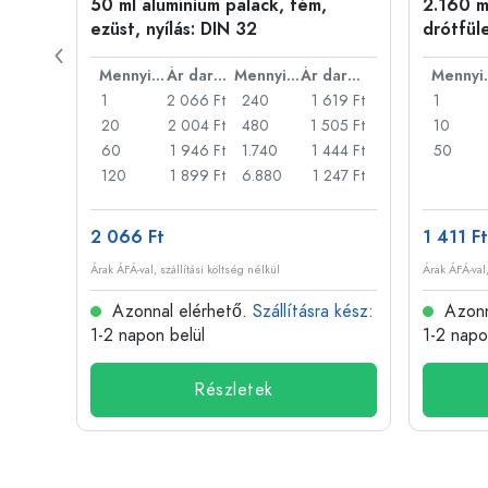
50 ml alumínium palack, fém,
2.160 ml
ílás:
ezüst, nyílás: DIN 32
drótfül
Ár darabonként
Mennyiség
Ár darabonként
Mennyiség
Ár darabonként
Men
46 Ft
1
2 066 Ft
240
1 619 Ft
1
31 Ft
20
2 004 Ft
480
1 505 Ft
10
317 Ft
60
1 946 Ft
1.740
1 444 Ft
50
73 Ft
120
1 899 Ft
6.880
1 247 Ft
2 066 Ft
1 411 Ft
Árak ÁFÁ-val, szállítási költség nélkül
Árak ÁFÁ-val,
 kész
:
Azonnal elérhető.
Szállításra kész
:
Azonn
1-2 napon belül
1-2 napo
Részletek