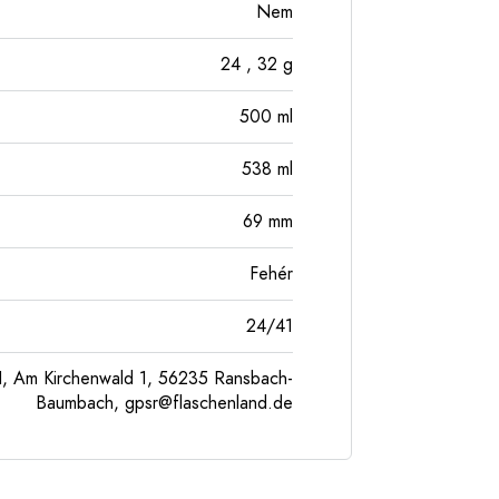
Nem
24
, 32
g
500
ml
538
ml
69
mm
Fehér
24/41
, Am Kirchenwald 1, 56235 Ransbach-
Baumbach,
gpsr@flaschenland.de