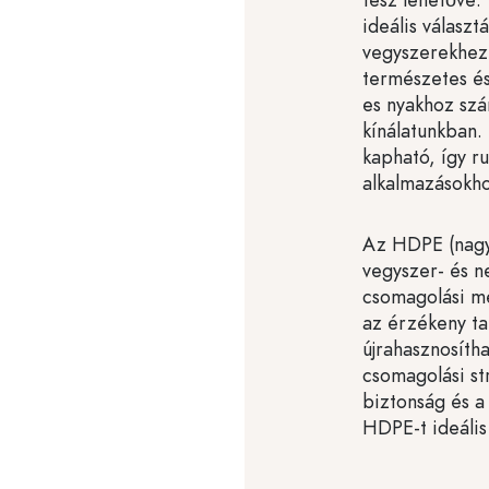
ideális válasz
vegyszerekhez 
természetes és
es nyakhoz szá
kínálatunkban.
kapható, így r
alkalmazásokh
Az HDPE (nagy 
vegyszer- és ne
csomagolási me
az érzékeny t
újrahasznosíth
csomagolási st
biztonság és a
HDPE-t ideális 