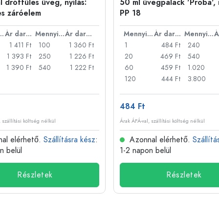
 drótfüles üveg, nyílás:
50 ml üvegpalack 'Proba', n
es záróelem
PP 18
nyiség
Ár darabonként
Mennyiség
Ár darabonként
Mennyiség
Ár darabonként
Mennyiség
1 411 Ft
100
1 360 Ft
1
484 Ft
240
1 393 Ft
250
1 226 Ft
20
469 Ft
540
1 390 Ft
540
1 222 Ft
60
459 Ft
1.020
120
444 Ft
3.800
484 Ft
 szállítási költség nélkül
Árak ÁFÁ-val, szállítási költség nélkül
al elérhető.
Szállításra kész
:
Azonnal elérhető.
Szállítá
n belül
1-2 napon belül
Részletek
Részletek