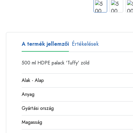
Műanyag palackok
A termék jellemzői
Értékelések
500 ml HDPE palack 'Tuffy' zöld
Alak - Alap
Anyag
Gyártási ország
Magasság