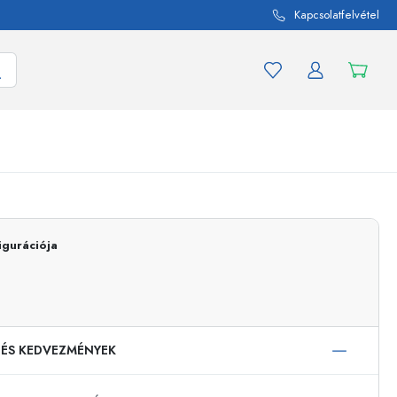
Kapcsolatfelvétel
mék és termékváltozat
A befőttes üvegekhez
igurációja
Vásároljon most
Vásároljon most
 ÉS KEDVEZMÉNYEK