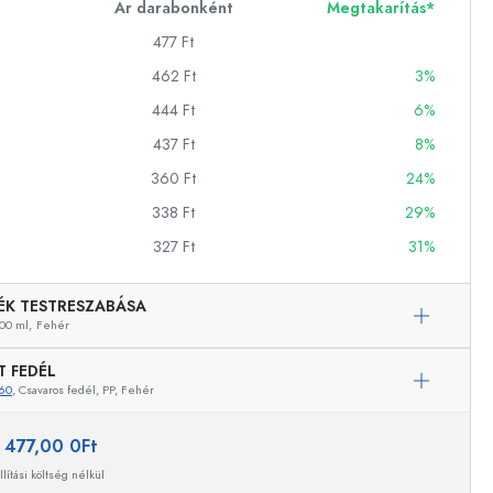
Ár darabonként
Megtakarítás*
477 Ft
462 Ft
3%
ckok
444 Ft
6%
palackok
437 Ft
8%
360 Ft
24%
338 Ft
29%
327 Ft
31%
ÉK TESTRESZABÁSA
k
00 ml,
Fehér
ballonok
T FEDÉL
60
, Csavaros fedél, PP, Fehér
Példaértékű képviselet
:
477,00 0Ft
llítási költség nélkül