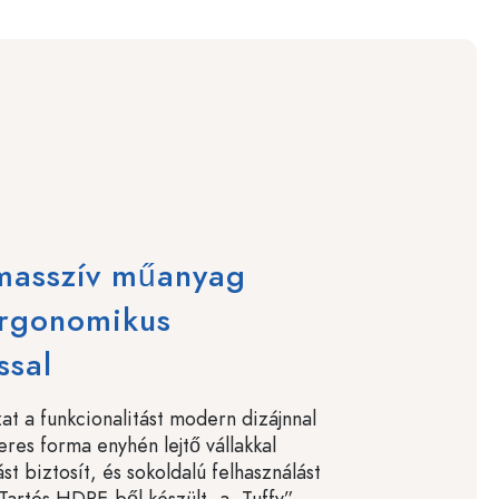
 masszív műanyag
ergonomikus
ssal
at a funkcionalitást modern dizájnnal
eres forma enyhén lejtő vállakkal
t biztosít, és sokoldalú felhasználást
 Tartós HDPE-ből készült, a „Tuffy”