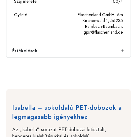
Száj mérete
100/4
Gyártó
Flaschenland GmbH, Am
Kirchenwald 1, 56235
Ransbach-Baumbach,
gpsr@flaschenland.de
Értékelések
Isabella – sokoldalú PET-dobozok a
legmagasabb igényekhez
Az „Isabella” sorozat PET-dobozai letisztult,
hengeres kialakításukkal és sokoldalú