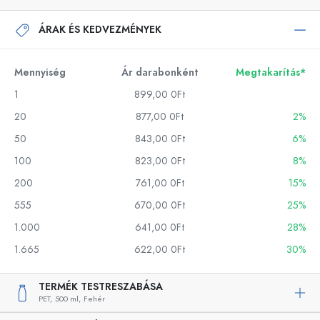
ÁRAK ÉS KEDVEZMÉNYEK
Mennyiség
Ár darabonként
Megtakarítás*
1
899,00 0Ft
20
877,00 0Ft
2%
50
843,00 0Ft
6%
100
823,00 0Ft
8%
200
761,00 0Ft
15%
555
670,00 0Ft
25%
1.000
641,00 0Ft
28%
1.665
622,00 0Ft
30%
TERMÉK TESTRESZABÁSA
PET,
500 ml,
Fehér