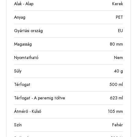
Alak - Alap
Kerek
Anyag
PET
Gyártási ország
EU
Magasság
80
mm
Nyomtatható
Nem
Súly
40
g
Térfogat
500
ml
Térfogat - A peremig töltve
623
ml
Átmérő - Külső
105
mm
Szín
Fehér