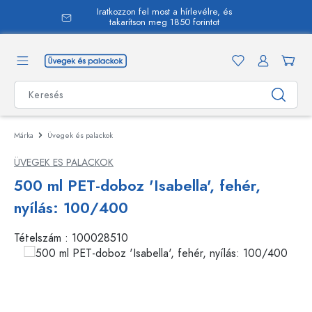
Iratkozzon fel most a hírlevélre, és
 tartalomra
takarítson meg 1850 forintot
Márka
Üvegek és palackok
ÜVEGEK ES PALACKOK
500 ml PET-doboz 'Isabella', fehér,
nyílás: 100/400
Tételszám :
100028510