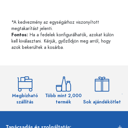
*A kedvezmény az egységárhoz viszonyított
megtakarítást jelenti.
Fontos:
Ha a fedelek konfigurálhatók, azokat külön
kell kiválasztani. Kérjük, győződjön meg arról, hogy
azok bekerültek a kosárba.
Megbízható
Több mint 2,000
Töb
szállítás
termék
Sok ajándékötlet
Tanácsadás és szolgáltatás: