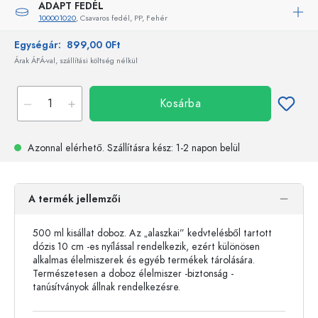
ADAPT FEDÉL
100001020
, Csavaros fedél, PP, Fehér
Egységár:
899,00 0Ft
Árak ÁFÁ-val, szállítási költség nélkül
Kosárba
Azonnal elérhető.
Szállításra kész
: 1-2 napon belül
A termék jellemzői
500 ml kisállat doboz. Az „alaszkai” kedvtelésből tartott
dózis 10 cm -es nyílással rendelkezik, ezért különösen
alkalmas élelmiszerek és egyéb termékek tárolására.
Természetesen a doboz élelmiszer -biztonság -
tanúsítványok állnak rendelkezésre.