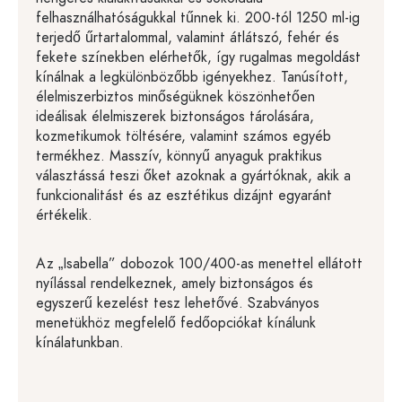
felhasználhatóságukkal tűnnek ki. 200-tól 1250 ml-ig
terjedő űrtartalommal, valamint átlátszó, fehér és
fekete színekben elérhetők, így rugalmas megoldást
kínálnak a legkülönbözőbb igényekhez. Tanúsított,
élelmiszerbiztos minőségüknek köszönhetően
ideálisak élelmiszerek biztonságos tárolására,
kozmetikumok töltésére, valamint számos egyéb
termékhez. Masszív, könnyű anyaguk praktikus
választássá teszi őket azoknak a gyártóknak, akik a
funkcionalitást és az esztétikus dizájnt egyaránt
értékelik.
Az „Isabella” dobozok 100/400-as menettel ellátott
nyílással rendelkeznek, amely biztonságos és
egyszerű kezelést tesz lehetővé. Szabványos
menetükhöz megfelelő fedőopciókat kínálunk
kínálatunkban.