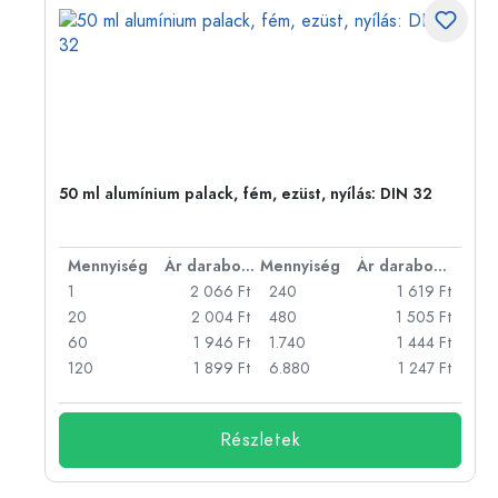
eg,
50 ml alumínium palack, fém, ezüst, nyílás: DIN 32
bonként
Mennyiség
Ár darabonként
Mennyiség
Ár darabonként
Ft
1
2 066 Ft
240
1 619 Ft
Ft
20
2 004 Ft
480
1 505 Ft
Ft
60
1 946 Ft
1.740
1 444 Ft
Ft
120
1 899 Ft
6.880
1 247 Ft
Részletek