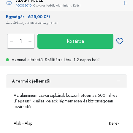
ADAPT FEDÉL
100032010
, Csavaros fedél, Alumínium, Ezüst
Egységár:
625,00 0Ft
Árak ÁFÁ-val, szállítási költség nélkül
Kosárba
Azonnal elérhető.
Szállításra kész
: 1-2 napon belül
A termék jellemzői
Az alumínium csavarsapkának köszönhetően az 500 ml -es
„Pegasus” kisállat -palack légmentesen és biztonságosan
lezárható.
Alak - Alap
Kerek