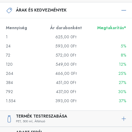
ÁRAK ÉS KEDVEZMÉNYEK
Mennyiség
Ár darabonként
Megtakarítás*
1
625,00 0Ft
24
593,00 0Ft
5%
72
572,00 0Ft
8%
120
549,00 0Ft
12%
264
466,00 0Ft
25%
384
451,00 0Ft
27%
792
437,00 0Ft
30%
1.554
393,00 0Ft
37%
TERMÉK TESTRESZABÁSA
PET,
500 ml,
Átlátszó