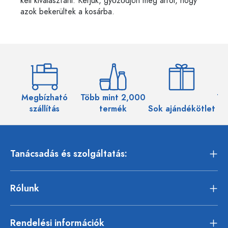
kell kiválasztani. Kérjük, győződjön meg arról, hogy
azok bekerültek a kosárba.
Megbízható
Több mint 2,000
Töb
szállítás
termék
Sok ajándékötlet
Tanácsadás és szolgáltatás:
Rólunk
Rendelési információk