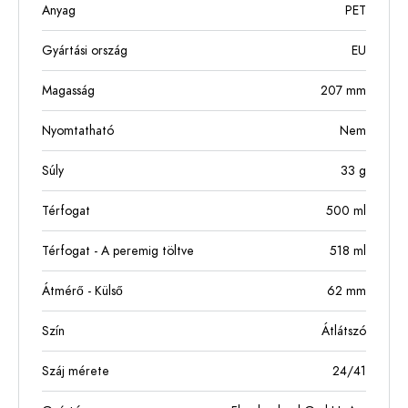
Anyag
PET
Gyártási ország
EU
Magasság
207
mm
Nyomtatható
Nem
Súly
33
g
Térfogat
500
ml
Térfogat - A peremig töltve
518
ml
Átmérő - Külső
62
mm
Szín
Átlátszó
Száj mérete
24/41