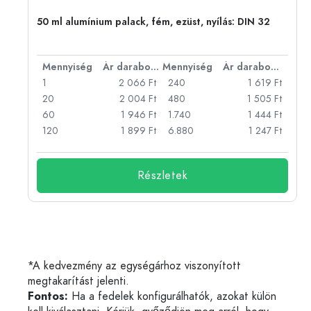
eg,
50 ml alumínium palack, fém, ezüst, nyílás: DIN 32
bonként
Mennyiség
Ár darabonként
Mennyiség
Ár darabonként
Ft
1
2 066 Ft
240
1 619 Ft
Ft
20
2 004 Ft
480
1 505 Ft
Ft
60
1 946 Ft
1.740
1 444 Ft
Ft
120
1 899 Ft
6.880
1 247 Ft
Részletek
*A kedvezmény az egységárhoz viszonyított
megtakarítást jelenti.
Fontos:
Ha a fedelek konfigurálhatók, azokat külön