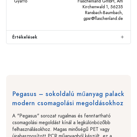
Gyártó
Flaschenland GmbH, Am
Kirchenwald 1, 56235
Ransbach-Baumbach,
gpsr@flaschenland.de
Értékelések
Pegasus – sokoldalú műanyag palack
modern csomagolási megoldásokhoz
A "Pegasus" sorozat rugalmas és fenntartható
csomagolási megoldást kínál a legkülönbözőbb
felhasználásokhoz. Magas minőségű PET vagy
újrahasznosított PCR műanyagból készült, ez a