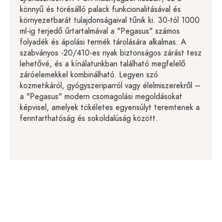
könnyű és törésálló palack funkcionalitásával és
környezetbarát tulajdonságaival tűnik ki. 30-tól 1000
ml-ig terjedő űrtartalmával a "Pegasus" számos
folyadék és ápolási termék tárolására alkalmas. A
szabványos -20/410-es nyak biztonságos zárást tesz
lehetővé, és a kínálatunkban található megfelelő
záróelemekkel kombinálható. Legyen szó
kozmetikáról, gyógyszeriparról vagy élelmiszerekről –
a "Pegasus" modern csomagolási megoldásokat
képvisel, amelyek tökéletes egyensúlyt teremtenek a
fenntarthatóság és sokoldalúság között.