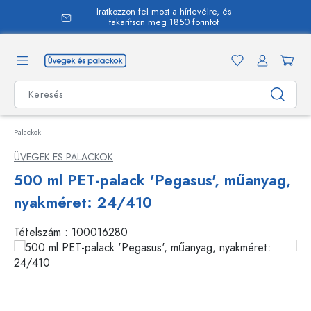
Iratkozzon fel most a hírlevélre, és
 tartalomra
takarítson meg 1850 forintot
Palackok
ÜVEGEK ES PALACKOK
500 ml PET-palack 'Pegasus', műanyag,
nyakméret: 24/410
Tételszám :
100016280