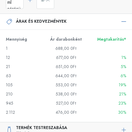
ÁRAK ÉS KEDVEZMÉNYEK
Mennyiség
Ár darabonként
Megtakarítás*
1
688,00 0Ft
12
677,00 0Ft
1%
21
651,00 0Ft
5%
63
644,00 0Ft
6%
105
553,00 0Ft
19%
210
538,00 0Ft
21%
945
527,00 0Ft
23%
2.112
476,00 0Ft
30%
TERMÉK TESTRESZABÁSA