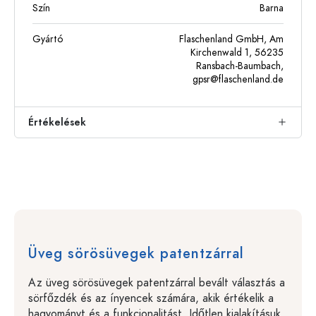
Szín
Barna
Gyártó
Flaschenland GmbH, Am
Kirchenwald 1, 56235
Ransbach-Baumbach,
gpsr@flaschenland.de
Értékelések
Üveg sörösüvegek patentzárral
Az üveg sörösüvegek patentzárral bevált választás a
sörfőzdék és az ínyencek számára, akik értékelik a
hagyományt és a funkcionalitást. Időtlen kialakításuk