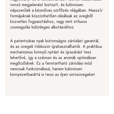
vonzó megjelenést biztosít, és különösen
népszerűek a kézműves sörfőzés világában. Masszív
formájuknak köszönhetően ideálisak az üvegből
közvetlen fogyasztáshoz, vagy mint stílusos
csomagolás különleges alkotásokhoz.
A patentzáras nyak biztonságos záródást garantál,
és az üvegek többször újrahasználhatók. A praktikus
mechanizmus könnyű nyitást és újrazárást tesz
lehetővé, így a szénsav és az aromák optimálisan
megőrződnek. Ez a fenntartható záródási mód
nemcsak funkcionálissá, hanem különösen
környezetbaráttá is teszi az ilyen sörösüvegeket.