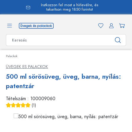
Iratkozzon fel most a hírlevélre, és
 tartalomra
takarítson meg 1850 forintot
Palackok
ÜVEGEK ES PALACKOK
500 ml sörösüveg, üveg, barna, nyílás:
patentzár
Tételszám :
100009060
(1)
Átlagos értékelés 5 a 5 csillagból