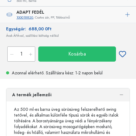
500 ml,
Barna
ADAPT FEDÉL
100018820
, Csatos zár, PP, Többszínű
Egységár:
688,00 0Ft
Árak ÁFÁ-val, szállítási költség nélkül
Kosárba
Azonnal elérhető.
Szállításra kész
: 1-2 napon belül
A termék jellemzői
Az 500 ml-es barna üveg sörösüveg felszerelhető swing
tetővel, és alkalmas különféle típusú sörök és egyéb italok
töltésére. A borostyánsárga üveg védi a fényérzékeny
folyadékokat. A sörösüveg mosogatógépben mosható,
hideg- és hőálló, valamint használata mikrohullámú és