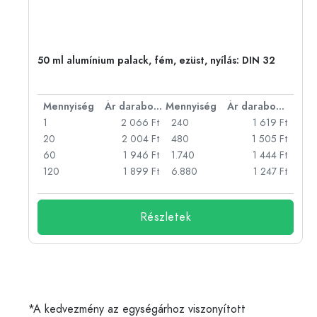
eg,
50 ml alumínium palack, fém, ezüst, nyílás: DIN 32
bonként
Mennyiség
Ár darabonként
Mennyiség
Ár darabonként
Ft
1
2 066 Ft
240
1 619 Ft
Ft
20
2 004 Ft
480
1 505 Ft
Ft
60
1 946 Ft
1.740
1 444 Ft
Ft
120
1 899 Ft
6.880
1 247 Ft
Részletek
*A kedvezmény az egységárhoz viszonyított