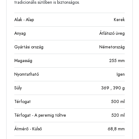
tradicionális sütőben is biztonságos.
Alak - Alap
Kerek
Anyag
Átlátszó üveg
Gyártási ország
Németország
Magasság
255
mm
Nyomtatható
Igen
Súly
369
, 390
g
Térfogat
500
ml
Térfogat - A peremig töltve
520
ml
Átmérő - Külső
68,8
mm