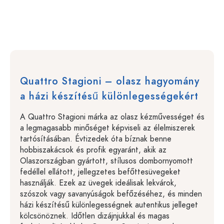
Quattro Stagioni – olasz hagyomány
a házi készítésű különlegességekért
A Quattro Stagioni márka az olasz kézművességet és
a legmagasabb minőséget képviseli az élelmiszerek
tartósításában. Évtizedek óta bíznak benne
hobbiszakácsok és profik egyaránt, akik az
Olaszországban gyártott, stílusos dombornyomott
fedéllel ellátott, jellegzetes befőttesüvegeket
használják. Ezek az üvegek ideálisak lekvárok,
szószok vagy savanyúságok befőzéséhez, és minden
házi készítésű különlegességnek autentikus jelleget
kölcsönöznek. Időtlen dizájnjukkal és magas