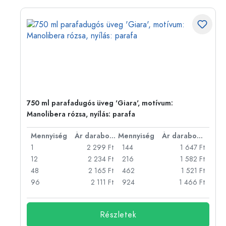
sos
750 ml parafadugós üveg 'Giara', motívum:
Manolibera rózsa, nyílás: parafa
bonként
Mennyiség
Ár darabonként
Mennyiség
Ár darabonként
Ft
1
2 299 Ft
144
1 647 Ft
Ft
12
2 234 Ft
216
1 582 Ft
Ft
48
2 165 Ft
462
1 521 Ft
Ft
96
2 111 Ft
924
1 466 Ft
Részletek