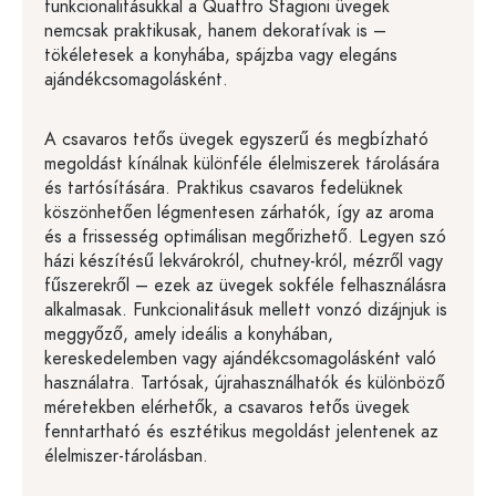
funkcionalitásukkal a Quattro Stagioni üvegek
nemcsak praktikusak, hanem dekoratívak is –
tökéletesek a konyhába, spájzba vagy elegáns
ajándékcsomagolásként.
A csavaros tetős üvegek egyszerű és megbízható
megoldást kínálnak különféle élelmiszerek tárolására
és tartósítására. Praktikus csavaros fedelüknek
köszönhetően légmentesen zárhatók, így az aroma
és a frissesség optimálisan megőrizhető. Legyen szó
házi készítésű lekvárokról, chutney-król, mézről vagy
fűszerekről – ezek az üvegek sokféle felhasználásra
alkalmasak. Funkcionalitásuk mellett vonzó dizájnjuk is
meggyőző, amely ideális a konyhában,
kereskedelemben vagy ajándékcsomagolásként való
használatra. Tartósak, újrahasználhatók és különböző
méretekben elérhetők, a csavaros tetős üvegek
fenntartható és esztétikus megoldást jelentenek az
élelmiszer-tárolásban.