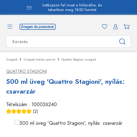
Iratkozzon fel most a hírlevélre, és
 tartalomra
takarítson meg 1850 forintot
Üvegek
Üvegek márka szerint
Quattro Stagioni üvegek
QUATTRO STAGIONI
500 ml üveg 'Quattro Stagioni', nyílás:
csavarzár
Tételszám :
100026240
(2)
Átlagos értékelés 5 a 5 csillagból