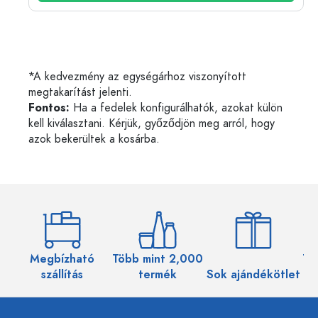
*A kedvezmény az egységárhoz viszonyított
megtakarítást jelenti.
Fontos:
Ha a fedelek konfigurálhatók, azokat külön
kell kiválasztani. Kérjük, győződjön meg arról, hogy
azok bekerültek a kosárba.
Megbízható
Több mint 2,000
Töb
szállítás
termék
Sok ajándékötlet