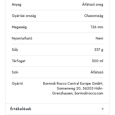
Anyag
Átlátszó üveg
Gyártási ország
Olaszország
Magasság
136
mm
Nyomtatható
Nem
Súly
337
g
Térfogat
500
ml
Szín
Átlátszó
Gyártó
Bormioli Rocco Central Europe GmbH,
Sonnenweg 20, 56203 Höhr-
Grenzhausen, bormiolirocco.com
Értékelések