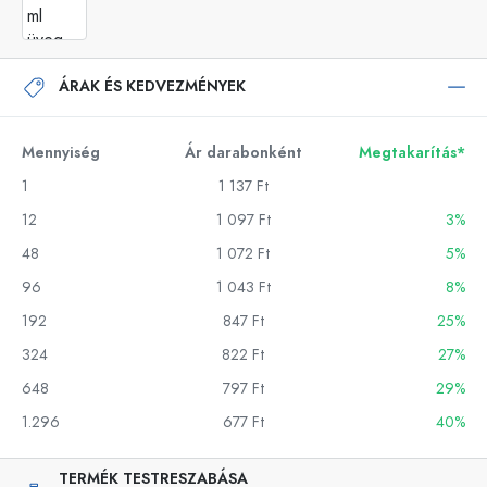
ÁRAK ÉS KEDVEZMÉNYEK
Mennyiség
Ár darabonként
Megtakarítás*
1
1 137 Ft
12
1 097 Ft
3%
48
1 072 Ft
5%
96
1 043 Ft
8%
192
847 Ft
25%
324
822 Ft
27%
648
797 Ft
29%
1.296
677 Ft
40%
TERMÉK TESTRESZABÁSA