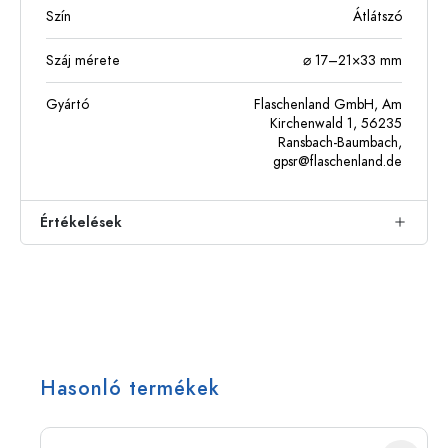
Szín
Átlátszó
Száj mérete
⌀ 17–21×33 mm
Gyártó
Flaschenland GmbH, Am
Kirchenwald 1, 56235
Ransbach-Baumbach,
gpsr@flaschenland.de
Értékelések
Hasonló termékek