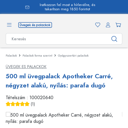
Iratkozzon fel most a hírlevélre, és
 tartalomra
takarítson meg 1850 forintot
Palackok
Palackok forma szerint
Gyógyszertári palackok
ÜVEGEK ES PALACKOK
500 ml üvegpalack Apotheker Carré,
négyzet alakú, nyílás: parafa dugó
Tételszám :
100020640
(1)
Átlagos értékelés 5 a 5 csillagból