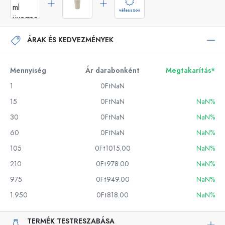
válasszon
ÁRAK ÉS KEDVEZMÉNYEK
Mennyiség
Ár darabonként
Megtakarítás*
1
0FtNaN
15
0FtNaN
NaN%
30
0FtNaN
NaN%
60
0FtNaN
NaN%
105
0Ft1015.00
NaN%
210
0Ft978.00
NaN%
975
0Ft949.00
NaN%
1.950
0Ft818.00
NaN%
TERMÉK TESTRESZABÁSA