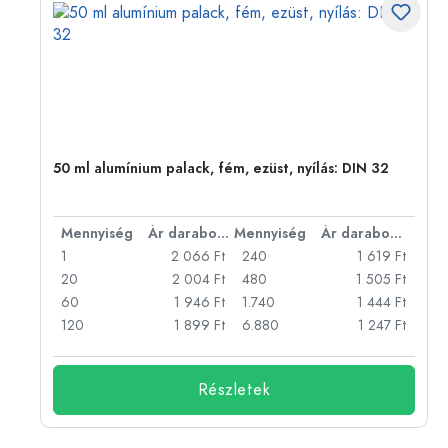
eg,
50 ml alumínium palack, fém, ezüst, nyílás: DIN 32
bonként
Mennyiség
Ár darabonként
Mennyiség
Ár darabonként
Ft
1
2 066 Ft
240
1 619 Ft
Ft
20
2 004 Ft
480
1 505 Ft
Ft
60
1 946 Ft
1.740
1 444 Ft
Ft
120
1 899 Ft
6.880
1 247 Ft
Részletek