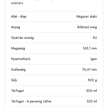
számára.
Alak - Alap
Négyzet alakú
Anyag
Átlátszó üveg
Gyártási ország
EU
Magasság
165,1
mm
Nyomtatható
Igen
Szélesség
76,61
mm
Súly
500
g
Térfogat
500
ml
Térfogat - A peremig töltve
525
ml