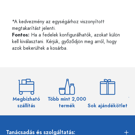
*A kedvezmény az egységárhoz viszonyított
megtakarítást jelenti.
Fontos:
Ha a fedelek konfigurálhatók, azokat külön
kell kiválasztani. Kérjük, győződjön meg arról, hogy
azok bekerültek a kosárba.
Megbízható
Több mint 2,000
Töb
szállítás
termék
Sok ajándékötlet
Tanácsadás és szolgáltatás: