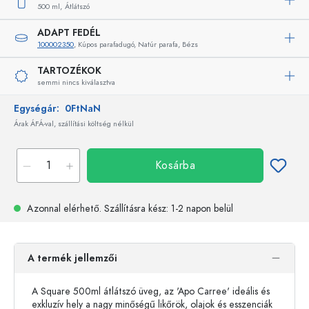
500 ml,
Átlátszó
ADAPT FEDÉL
100002350
, Kúpos parafadugó, Natúr parafa, Bézs
TARTOZÉKOK
semmi nincs kiválasztva
Egységár:
0FtNaN
Árak ÁFÁ-val, szállítási költség nélkül
Kosárba
Azonnal elérhető.
Szállításra kész
: 1-2 napon belül
A termék jellemzői
A Square 500ml átlátszó üveg, az 'Apo Carree' ideális és
exkluzív hely a nagy minőségű likőrök, olajok és esszenciák