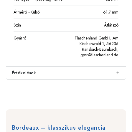
Átmérő - Külső
61,7
mm
Szín
Átlátszó
Gyártó
Flaschenland GmbH, Am
Kirchenwald 1, 56235
Ransbach-Baumbach,
gpsr@flaschenland.de
Értékelések
Bordeaux – klasszikus elegancia