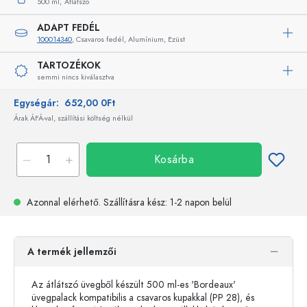
500 ml,
Átlátszó
ADAPT FEDÉL
100014340
, Csavaros fedél, Alumínium, Ezüst
TARTOZÉKOK
semmi nincs kiválasztva
Egységár:
652,00 0Ft
Árak ÁFÁ-val, szállítási költség nélkül
Kosárba
Azonnal elérhető.
Szállításra kész
: 1-2 napon belül
A termék jellemzői
Az átlátszó üvegből készült 500 ml-es 'Bordeaux'
üvegpalack kompatibilis a csavaros kupakkal (PP 28), és