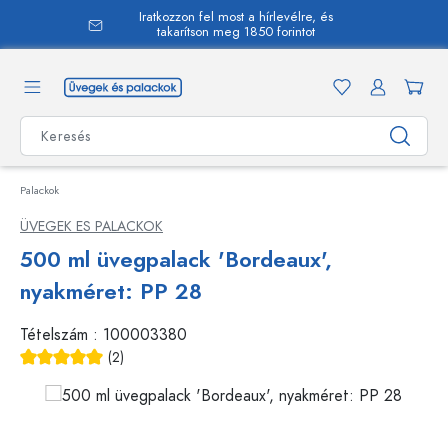
Iratkozzon fel most a hírlevélre, és
 tartalomra
takarítson meg 1850 forintot
Palackok
ÜVEGEK ES PALACKOK
500 ml üvegpalack 'Bordeaux',
nyakméret: PP 28
Tételszám :
100003380
(2)
Átlagos értékelés 5 a 5 csillagból