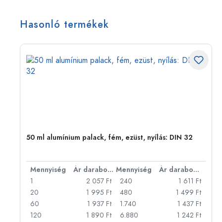
Hasonló termékek
50 ml alumínium palack, fém, ezüst, nyílás: DIN 32
bonként
Mennyiség
Ár darabonként
Mennyiség
Ár darabonként
Ft
1
2 057 Ft
240
1 611 Ft
Ft
20
1 995 Ft
480
1 499 Ft
Ft
60
1 937 Ft
1.740
1 437 Ft
Ft
120
1 890 Ft
6.880
1 242 Ft