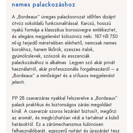
nemes palackozáshoz
A „Bordeaux“ üveges palacksorozat időtlen dizájnt
ötvöz sokoldalú funkcionalitással. Karcsú, hosszú
nyakú formája a klasszikus borosüvegre emlékeztet,
és elegáns megjelenést kölcsönöz neki. 187-től 750
ml-ig terjedő méretekben elérhető, nemcsak nemes
borokhoz, hanem likőrök, szeszes italok,
gyümölcslevek, szószok és esszenciák
palackozásához is alkalmas. Legyen szó akár privát
használatról, akár professzionális forgalmazásról – a
„Bordeaux” a minőséget és a stílusos megjelenést
jelenti.
PP 28 csavarzáras nyakkal felszerelve a „Bordeaux”
palack praktikus és biztonságos zárási megoldást
kínál. A csavarzár szoros lezárást biztosít, megőrzi
az aromát, és megbízhatóan védi a tartalmat a külső
hatásoktól. Ez a zárómechanizmus különösen
felhasználóbarát, egyszerű nyitást és újrazárást tesz