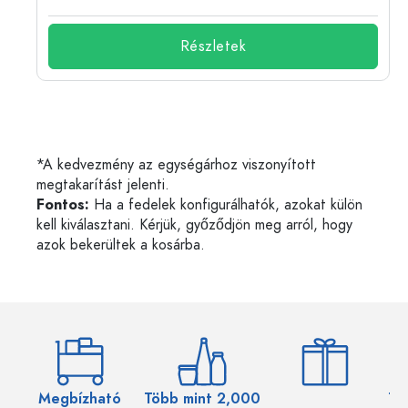
Részletek
*A kedvezmény az egységárhoz viszonyított
megtakarítást jelenti.
Fontos:
Ha a fedelek konfigurálhatók, azokat külön
kell kiválasztani. Kérjük, győződjön meg arról, hogy
azok bekerültek a kosárba.
Megbízható
Több mint 2,000
Töb