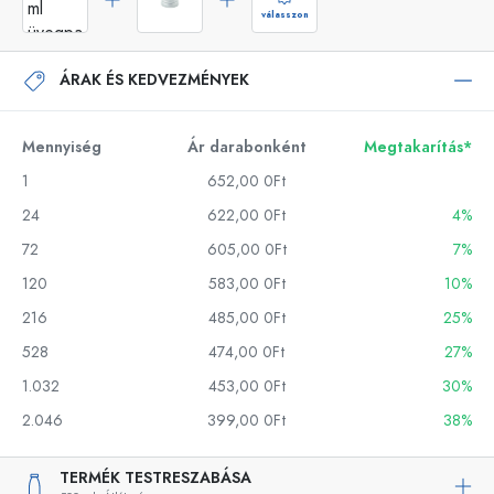
válasszon
ÁRAK ÉS KEDVEZMÉNYEK
Mennyiség
Ár darabonként
Megtakarítás*
1
652,00 0Ft
24
622,00 0Ft
4%
72
605,00 0Ft
7%
120
583,00 0Ft
10%
216
485,00 0Ft
25%
528
474,00 0Ft
27%
1.032
453,00 0Ft
30%
2.046
399,00 0Ft
38%
TERMÉK TESTRESZABÁSA