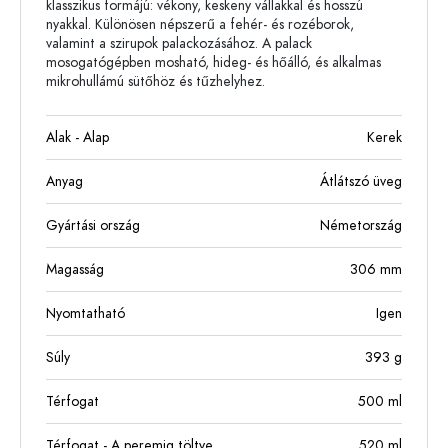
klasszikus formájú: vékony, keskeny vállakkal és hosszú
nyakkal. Különösen népszerű a fehér- és rozéborok,
valamint a szirupok palackozásához. A palack
mosogatógépben mosható, hideg- és hőálló, és alkalmas
mikrohullámú sütőhöz és tűzhelyhez.
Alak - Alap
Kerek
Anyag
Átlátszó üveg
Gyártási ország
Németország
Magasság
306
mm
Nyomtatható
Igen
Súly
393
g
Térfogat
500
ml
Térfogat - A peremig töltve
520
ml