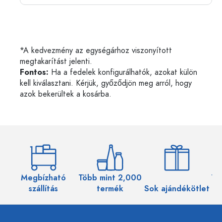
*A kedvezmény az egységárhoz viszonyított
megtakarítást jelenti.
Fontos:
Ha a fedelek konfigurálhatók, azokat külön
kell kiválasztani. Kérjük, győződjön meg arról, hogy
azok bekerültek a kosárba.
Megbízható
Több mint 2,000
Töb
szállítás
termék
Sok ajándékötlet