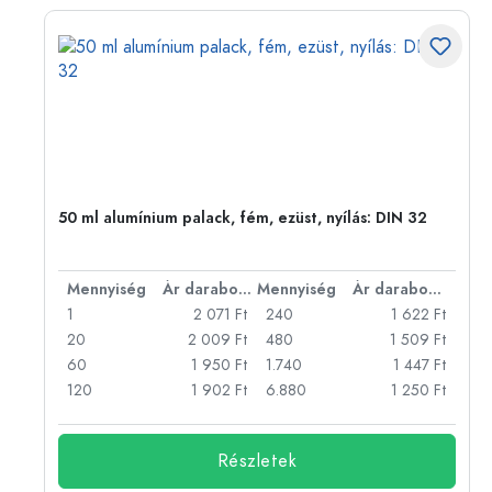
eg,
50 ml alumínium palack, fém, ezüst, nyílás: DIN 32
bonként
Mennyiség
Ár darabonként
Mennyiség
Ár darabonként
Ft
1
2 071 Ft
240
1 622 Ft
Ft
20
2 009 Ft
480
1 509 Ft
Ft
60
1 950 Ft
1.740
1 447 Ft
Ft
120
1 902 Ft
6.880
1 250 Ft
Részletek