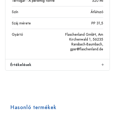
Térfogat - A peremig töltve
520
ml
Szín
Átlátszó
Száj mérete
PP 31,5
Gyártó
Flaschenland GmbH, Am
Kirchenwald 1, 56235
Ransbach-Baumbach,
gpsr@flaschenland.de
Értékelések
Hasonló termékek