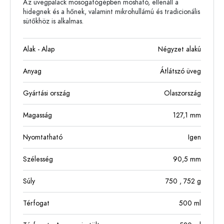
Az üvegpalack mosogatógépben mosható, ellenáll a
hidegnek és a hőnek, valamint mikrohullámú és tradicionális
sütőkhöz is alkalmas.
Alak - Alap
Négyzet alakú
Anyag
Átlátszó üveg
Gyártási ország
Olaszország
Magasság
127,1
mm
Nyomtatható
Igen
Szélesség
90,5
mm
Súly
750
, 752
g
Térfogat
500
ml