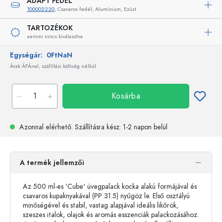
ADAPT FEDÉL
100002220
, Csavaros fedél, Alumínium, Ezüst
TARTOZÉKOK
semmi nincs kiválasztva
Egységár:
0FtNaN
Árak ÁFÁ-val, szállítási költség nélkül
Kosárba
Azonnal elérhető.
Szállításra kész
: 1-2 napon belül
A termék jellemzői
Az 500 ml-es 'Cube' üvegpalack kocka alakú formájával és
csavaros kupaknyakával (PP 31.5) nyűgöz le. Első osztályú
minőségével és stabil, vastag alapjával ideális likőrök,
szeszes italok, olajok és aromás esszenciák palackozásához.