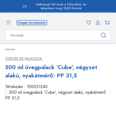
Iratkozzon fel most a hírlevélre, és
 tartalomra
takarítson meg 1850 forintot
Palackok
ÜVEGEK ES PALACKOK
500 ml üvegpalack 'Cube', négyzet
alakú, nyakátmérő: PP 31,5
Tételszám :
100031240