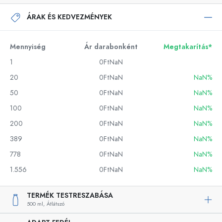
ÁRAK ÉS KEDVEZMÉNYEK
Mennyiség
Ár darabonként
Megtakarítás*
1
0FtNaN
20
0FtNaN
NaN%
50
0FtNaN
NaN%
100
0FtNaN
NaN%
200
0FtNaN
NaN%
389
0FtNaN
NaN%
778
0FtNaN
NaN%
1.556
0FtNaN
NaN%
TERMÉK TESTRESZABÁSA
500 ml,
Átlátszó