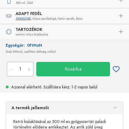
500 ml,
Zöld
ADAPT FEDÉL
100002350
, Kúpos parafadugó, Natúr parafa, Bézs
TARTOZÉKOK
semmi nincs kiválasztva
Egységár:
0FtNaN
Árak ÁFÁ-val, szállítási költség nélkül
Kosárba
Azonnal elérhető.
Szállításra kész
: 1-2 napon belül
A termék jellemzői
Retró kialakításával az 500 ml-es gyógyszertári palack
történelmi elődeire emlékeztet. Az antik zöld üveg