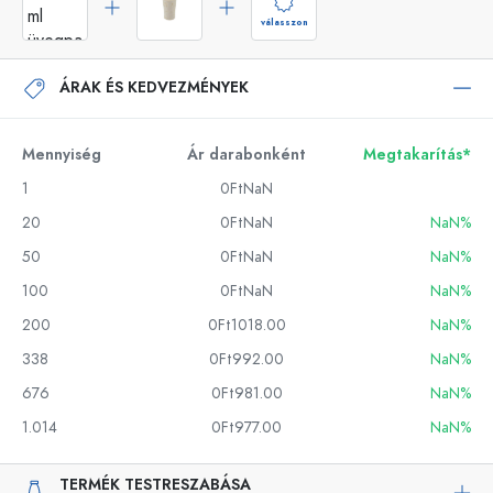
válasszon
ÁRAK ÉS KEDVEZMÉNYEK
Mennyiség
Ár darabonként
Megtakarítás*
1
0FtNaN
20
0FtNaN
NaN%
50
0FtNaN
NaN%
100
0FtNaN
NaN%
200
0Ft1018.00
NaN%
338
0Ft992.00
NaN%
676
0Ft981.00
NaN%
1.014
0Ft977.00
NaN%
TERMÉK TESTRESZABÁSA