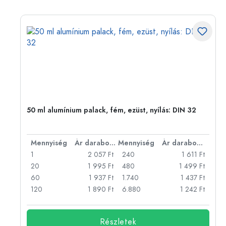
50 ml alumínium palack, fém, ezüst, nyílás: DIN 32
bonként
Mennyiség
Ár darabonként
Mennyiség
Ár darabonként
Ft
1
2 057 Ft
240
1 611 Ft
Ft
20
1 995 Ft
480
1 499 Ft
Ft
60
1 937 Ft
1.740
1 437 Ft
Ft
120
1 890 Ft
6.880
1 242 Ft
Részletek