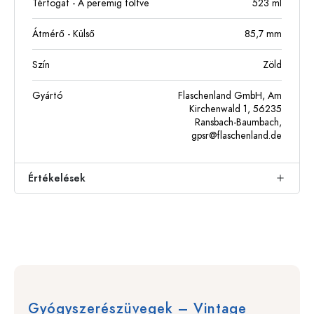
Térfogat - A peremig töltve
523
ml
Átmérő - Külső
85,7
mm
Szín
Zöld
Gyártó
Flaschenland GmbH, Am
Kirchenwald 1, 56235
Ransbach-Baumbach,
gpsr@flaschenland.de
Értékelések
Gyógyszerészüvegek – Vintage