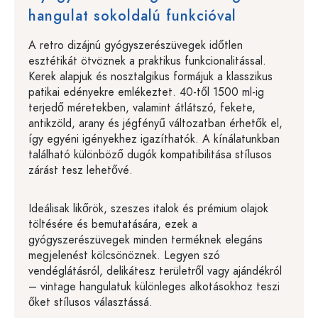
hangulat sokoldalú funkcióval
A retro dizájnú gyógyszerészüvegek időtlen
esztétikát ötvöznek a praktikus funkcionalitással.
Kerek alapjuk és nosztalgikus formájuk a klasszikus
patikai edényekre emlékeztet. 40-től 1500 ml-ig
terjedő méretekben, valamint átlátszó, fekete,
antikzöld, arany és jégfényű változatban érhetők el,
így egyéni igényekhez igazíthatók. A kínálatunkban
található különböző dugók kompatibilitása stílusos
zárást tesz lehetővé.
Ideálisak likőrök, szeszes italok és prémium olajok
töltésére és bemutatására, ezek a
gyógyszerészüvegek minden terméknek elegáns
megjelenést kölcsönöznek. Legyen szó
vendéglátásról, delikátesz területről vagy ajándékról
– vintage hangulatuk különleges alkotásokhoz teszi
őket stílusos választássá.