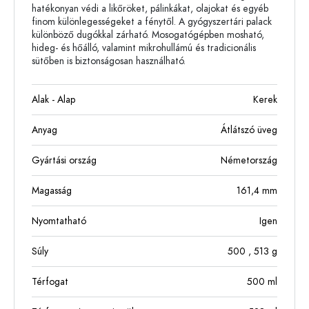
hatékonyan védi a likőröket, pálinkákat, olajokat és egyéb
finom különlegességeket a fénytől. A gyógyszertári palack
különböző dugókkal zárható. Mosogatógépben mosható,
hideg- és hőálló, valamint mikrohullámú és tradicionális
sütőben is biztonságosan használható.
Alak - Alap
Kerek
Anyag
Átlátszó üveg
Gyártási ország
Németország
Magasság
161,4
mm
Nyomtatható
Igen
Súly
500
, 513
g
Térfogat
500
ml