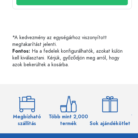
*A kedvezmény az egységárhoz viszonyított
megtakarítást jelenti.
Fontos:
Ha a fedelek konfigurálhatók, azokat külön
kell kiválasztani. Kérjük, győződjön meg arról, hogy
azok bekerültek a kosárba.
Megbízható
Több mint 2,000
Töb
szállítás
termék
Sok ajándékötlet