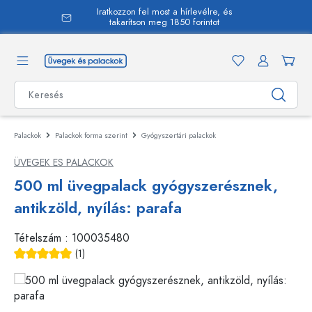
Iratkozzon fel most a hírlevélre, és
 tartalomra
takarítson meg 1850 forintot
Palackok
Palackok forma szerint
Gyógyszertári palackok
ÜVEGEK ES PALACKOK
500 ml üvegpalack gyógyszerésznek,
antikzöld, nyílás: parafa
Tételszám :
100035480
(1)
Átlagos értékelés 5 a 5 csillagból