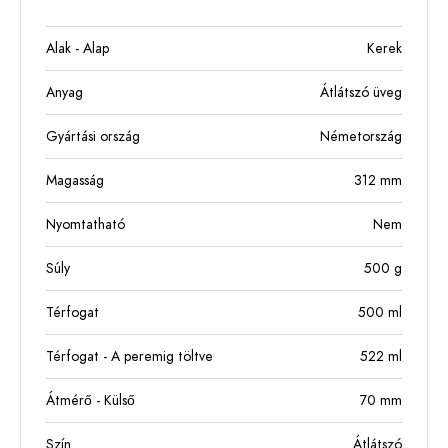
Alak - Alap
Kerek
Anyag
Átlátszó üveg
Gyártási ország
Németország
Magasság
312
mm
Nyomtatható
Nem
Súly
500
g
Térfogat
500
ml
Térfogat - A peremig töltve
522
ml
Átmérő - Külső
70
mm
Szín
Átlátszó