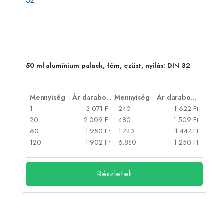
eg,
50 ml alumínium palack, fém, ezüst, nyílás: DIN 32
bonként
Mennyiség
Ár darabonként
Mennyiség
Ár darabonként
Ft
1
2 071 Ft
240
1 622 Ft
Ft
20
2 009 Ft
480
1 509 Ft
Ft
60
1 950 Ft
1.740
1 447 Ft
Ft
120
1 902 Ft
6.880
1 250 Ft
Részletek