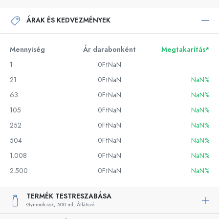
ÁRAK ÉS KEDVEZMÉNYEK
Mennyiség
Ár darabonként
Megtakarítás*
1
0FtNaN
21
0FtNaN
NaN%
63
0FtNaN
NaN%
105
0FtNaN
NaN%
252
0FtNaN
NaN%
504
0FtNaN
NaN%
1.008
0FtNaN
NaN%
2.500
0FtNaN
NaN%
TERMÉK TESTRESZABÁSA
Gyümölcsök,
500 ml,
Átlátszó