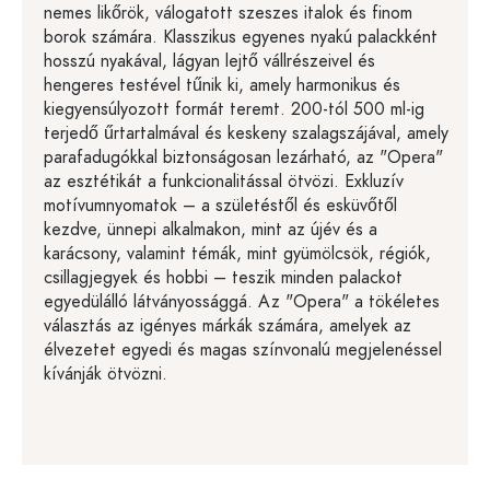
nemes likőrök, válogatott szeszes italok és finom
borok számára. Klasszikus egyenes nyakú palackként
hosszú nyakával, lágyan lejtő vállrészeivel és
hengeres testével tűnik ki, amely harmonikus és
kiegyensúlyozott formát teremt. 200-tól 500 ml-ig
terjedő űrtartalmával és keskeny szalagszájával, amely
parafadugókkal biztonságosan lezárható, az "Opera"
az esztétikát a funkcionalitással ötvözi. Exkluzív
motívumnyomatok – a születéstől és esküvőtől
kezdve, ünnepi alkalmakon, mint az újév és a
karácsony, valamint témák, mint gyümölcsök, régiók,
csillagjegyek és hobbi – teszik minden palackot
egyedülálló látványossággá. Az "Opera" a tökéletes
választás az igényes márkák számára, amelyek az
élvezetet egyedi és magas színvonalú megjelenéssel
kívánják ötvözni.