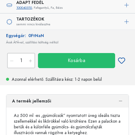
ADAPT FEDÉL
100040510
, Fafogantyú, Fa, Bézs
TARTOZÉKOK
semmi nincs kiválasztva
Egységár:
0FtNaN
Árak ÁFÁ-val, szállítási költség nélkül
Kosárba
Azonnal elérhető.
Szállításra kész
: 1-2 napon belül
A termék jellemzői
Az 500 ml -es „gyümölcsök” nyomtatott üveg ideális tiszta
szellemekkel és likőrökkel való kitöltésre. Ezen a palackon a
betűk és a különféle gyümölcs- és gyümölcsfajták
illusztrációi vannak rögzítve a ketyeghez.