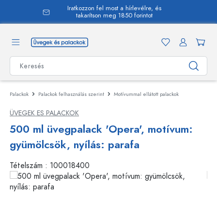
Iratkozzon fel most a hírlevélre, és
 tartalomra
takarítson meg 1850 forintot
Palackok
Palackok felhasználás szerint
Motívummal ellátott palackok
ÜVEGEK ES PALACKOK
500 ml üvegpalack 'Opera', motívum:
gyümölcsök, nyílás: parafa
Tételszám :
100018400