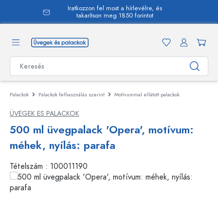
Iratkozzon fel most a hírlevélre, és
 tartalomra
takarítson meg 1850 forintot
Palackok
Palackok felhasználás szerint
Motívummal ellátott palackok
ÜVEGEK ES PALACKOK
500 ml üvegpalack 'Opera', motívum:
méhek, nyílás: parafa
Tételszám :
100011190