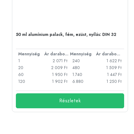
50 ml alumínium palack, fém, ezüst, nyílás: DIN 32
bonként
Mennyiség
Ár darabonként
Mennyiség
Ár darabonként
Ft
1
2 071 Ft
240
1 622 Ft
Ft
20
2 009 Ft
480
1 509 Ft
Ft
60
1 950 Ft
1.740
1 447 Ft
Ft
120
1 902 Ft
6.880
1 250 Ft
Részletek