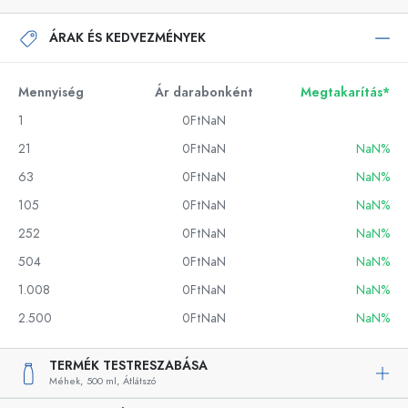
ÁRAK ÉS KEDVEZMÉNYEK
Mennyiség
Ár darabonként
Megtakarítás*
1
0FtNaN
21
0FtNaN
NaN%
63
0FtNaN
NaN%
105
0FtNaN
NaN%
252
0FtNaN
NaN%
504
0FtNaN
NaN%
1.008
0FtNaN
NaN%
2.500
0FtNaN
NaN%
TERMÉK TESTRESZABÁSA
Méhek,
500 ml,
Átlátszó