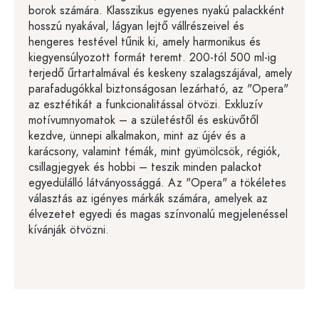
borok számára. Klasszikus egyenes nyakú palackként
hosszú nyakával, lágyan lejtő vállrészeivel és
hengeres testével tűnik ki, amely harmonikus és
kiegyensúlyozott formát teremt. 200-tól 500 ml-ig
terjedő űrtartalmával és keskeny szalagszájával, amely
parafadugókkal biztonságosan lezárható, az "Opera"
az esztétikát a funkcionalitással ötvözi. Exkluzív
motívumnyomatok – a születéstől és esküvőtől
kezdve, ünnepi alkalmakon, mint az újév és a
karácsony, valamint témák, mint gyümölcsök, régiók,
csillagjegyek és hobbi – teszik minden palackot
egyedülálló látványossággá. Az "Opera" a tökéletes
választás az igényes márkák számára, amelyek az
élvezetet egyedi és magas színvonalú megjelenéssel
kívánják ötvözni.