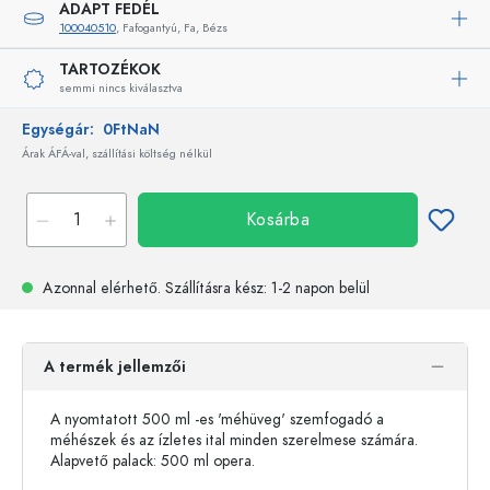
ADAPT FEDÉL
100040510
, Fafogantyú, Fa, Bézs
TARTOZÉKOK
semmi nincs kiválasztva
Egységár:
0FtNaN
Árak ÁFÁ-val, szállítási költség nélkül
Kosárba
Azonnal elérhető.
Szállításra kész
: 1-2 napon belül
A termék jellemzői
A nyomtatott 500 ml -es 'méhüveg' szemfogadó a
méhészek és az ízletes ital minden szerelmese számára.
Alapvető palack: 500 ml opera.