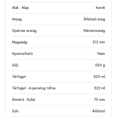
Alak - Alap
Kerek
Anyag
Átlátszó üveg
Gyártási ország
Németország
Magasság
312
mm
Nyomtatható
Nem
Súly
500
g
Térfogat
500
ml
Térfogat - A peremig töltve
522
ml
Átmérő - Külső
70
mm
Szín
Átlátszó