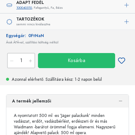
ADAPT FEDÉL
100040510
, Fafogantyú, Fa, Bézs
TARTOZÉKOK
semmi nincs kiválasztva
Egységár:
0FtNaN
Árak ÁFÁ-val, szállítási költség nélkül
Kosárba
Azonnal elérhető.
Szállításra kész
: 1-2 napon belül
A termék jellemzői
A nyomtatott 500 ml -es 'Jäger palackunk' minden
vadászat, erdőt, vadászbérlést, erdészeti őr és más
Waidmann -barátot örömmel fogja elismerni. Nagyszerű
ajándék! Alapvető palack: 500 ml opera.