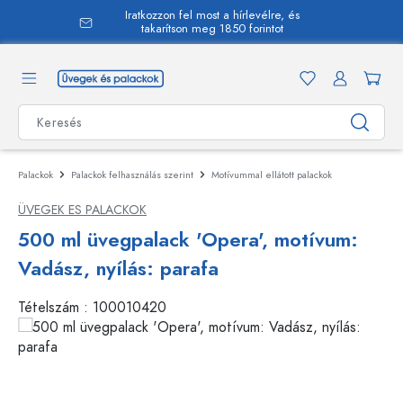
Iratkozzon fel most a hírlevélre, és
 tartalomra
takarítson meg 1850 forintot
Palackok
Palackok felhasználás szerint
Motívummal ellátott palackok
ÜVEGEK ES PALACKOK
500 ml üvegpalack 'Opera', motívum:
Vadász, nyílás: parafa
Tételszám :
100010420