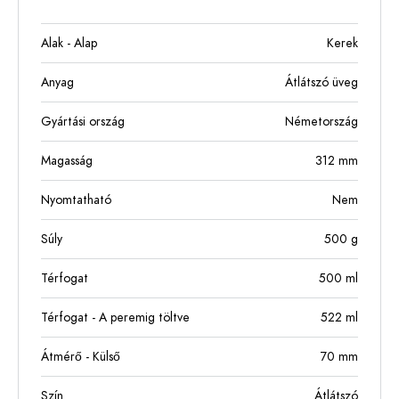
Alak - Alap
Kerek
Anyag
Átlátszó üveg
Gyártási ország
Németország
Magasság
312
mm
Nyomtatható
Nem
Súly
500
g
Térfogat
500
ml
Térfogat - A peremig töltve
522
ml
Átmérő - Külső
70
mm
Szín
Átlátszó