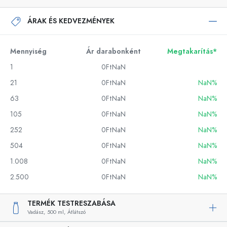
ÁRAK ÉS KEDVEZMÉNYEK
Mennyiség
Ár darabonként
Megtakarítás*
1
0FtNaN
21
0FtNaN
NaN%
63
0FtNaN
NaN%
105
0FtNaN
NaN%
252
0FtNaN
NaN%
504
0FtNaN
NaN%
1.008
0FtNaN
NaN%
2.500
0FtNaN
NaN%
TERMÉK TESTRESZABÁSA
Vadász,
500 ml,
Átlátszó