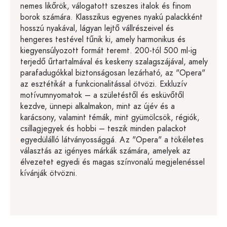
nemes likőrök, válogatott szeszes italok és finom
borok számára. Klasszikus egyenes nyakú palackként
hosszú nyakával, lágyan lejtő vállrészeivel és
hengeres testével tűnik ki, amely harmonikus és
kiegyensúlyozott formát teremt. 200-tól 500 ml-ig
terjedő űrtartalmával és keskeny szalagszájával, amely
parafadugókkal biztonságosan lezárható, az "Opera"
az esztétikát a funkcionalitással ötvözi. Exkluzív
motívumnyomatok – a születéstől és esküvőtől
kezdve, ünnepi alkalmakon, mint az újév és a
karácsony, valamint témák, mint gyümölcsök, régiók,
csillagjegyek és hobbi – teszik minden palackot
egyedülálló látványossággá. Az "Opera" a tökéletes
választás az igényes márkák számára, amelyek az
élvezetet egyedi és magas színvonalú megjelenéssel
kívánják ötvözni.