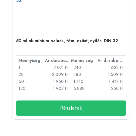
eg,
50 ml alumínium palack, fém, ezüst, nyílás: DIN 32
bonként
Mennyiség
Ár darabonként
Mennyiség
Ár darabonként
Ft
1
2 071 Ft
240
1 622 Ft
Ft
20
2 009 Ft
480
1 509 Ft
Ft
60
1 950 Ft
1.740
1 447 Ft
Ft
120
1 902 Ft
6.880
1 250 Ft
Részletek