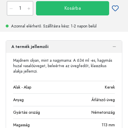
Kosárba
Azonnal elérhető.
Szállításra kész
: 1-2 napon belül
A termék jellemzői
Majdnem olyan, mint a nagymama: A 634 ml -es, hagymás
huzal vasalóüveget, beleértve az üvegfedőt, klasszikus
alakja jellemzi.
Alak - Alap
Kerek
Anyag
Átlátszó üveg
Gyártási ország
Németország
Magasság
113
mm