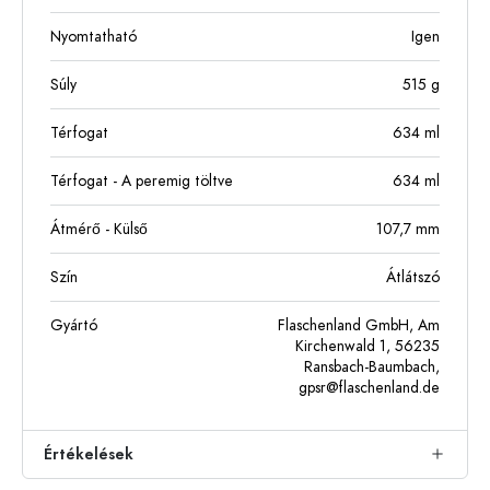
Nyomtatható
Igen
Súly
515
g
Térfogat
634
ml
Térfogat - A peremig töltve
634
ml
Átmérő - Külső
107,7
mm
Szín
Átlátszó
Gyártó
Flaschenland GmbH, Am
Kirchenwald 1, 56235
Ransbach-Baumbach,
gpsr@flaschenland.de
Értékelések