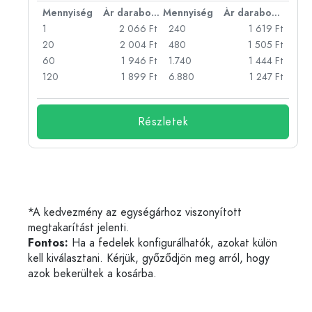
bonként
Mennyiség
Ár darabonként
Mennyiség
Ár darabonként
Ft
1
2 066 Ft
240
1 619 Ft
Ft
20
2 004 Ft
480
1 505 Ft
Ft
60
1 946 Ft
1.740
1 444 Ft
Ft
120
1 899 Ft
6.880
1 247 Ft
Részletek
*A kedvezmény az egységárhoz viszonyított
megtakarítást jelenti.
Fontos:
Ha a fedelek konfigurálhatók, azokat külön
kell kiválasztani. Kérjük, győződjön meg arról, hogy
azok bekerültek a kosárba.