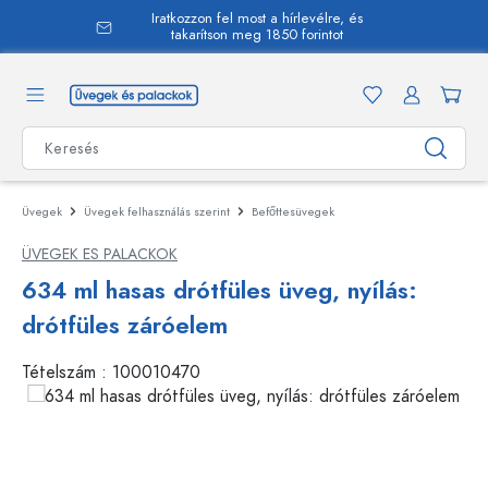
Iratkozzon fel most a hírlevélre, és
 tartalomra
takarítson meg 1850 forintot
Üvegek
Üvegek felhasználás szerint
Befőttesüvegek
ÜVEGEK ES PALACKOK
634 ml hasas drótfüles üveg, nyílás:
drótfüles záróelem
Tételszám :
100010470