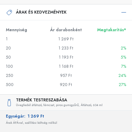
ÁRAK ÉS KEDVEZMÉNYEK
Mennyiség
Ár darabonként
Megtakarítás*
1
1 269 Ft
20
1 233 Ft
2%
50
1 193 Ft
5%
100
1 168 Ft
7%
250
957 Ft
24%
500
920 Ft
27%
TERMÉK TESTRESZABÁSA
Üvegfedél átlátszó, fémcsat, piros gumigyűrű,
Átlátszó,
634 ml
Egységár:
1 269 Ft
Árak ÁFÁ-val, szállítási költség nélkül