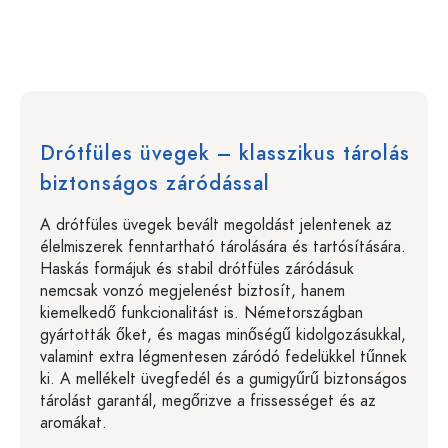
Drótfüles üvegek – klasszikus tárolás
biztonságos záródással
A drótfüles üvegek bevált megoldást jelentenek az
élelmiszerek fenntartható tárolására és tartósítására.
Haskás formájuk és stabil drótfüles záródásuk
nemcsak vonzó megjelenést biztosít, hanem
kiemelkedő funkcionalitást is. Németországban
gyártották őket, és magas minőségű kidolgozásukkal,
valamint extra légmentesen záródó fedelükkel tűnnek
ki. A mellékelt üvegfedél és a gumigyűrű biztonságos
tárolást garantál, megőrizve a frissességet és az
aromákat.