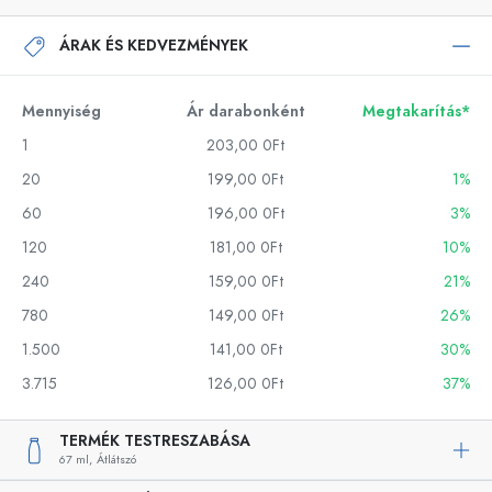
ÁRAK ÉS KEDVEZMÉNYEK
Mennyiség
Ár darabonként
Megtakarítás*
1
203,00 0Ft
20
199,00 0Ft
1%
60
196,00 0Ft
3%
120
181,00 0Ft
10%
240
159,00 0Ft
21%
780
149,00 0Ft
26%
1.500
141,00 0Ft
30%
3.715
126,00 0Ft
37%
TERMÉK TESTRESZABÁSA
67 ml,
Átlátszó