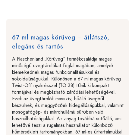
67 ml magas körüveg – átlátszó,
elegáns és tartós
A Flaschenland „Körüveg“ termékcsaládja magas
minőségű üvegtárolókat foglal magában, amelyek
kiemelkednek magas funkcionalitásukkal és
sokoldalúságukkal. Különösen a 67 ml magas körüveg
Twist-Off nyakrésszel (TO 38) tűnik ki kompakt
formájával és megbízható záródási lehetőségével.
Ezek az üvegtárolók masszív, hőálló üvegből
készülnek, és meggyőzőek hidegállóságukkal, valamint
mosogatógép- és mikrohullámú sütőben való
használhatóságukkal. Az anyag továbbá sütőálló, ami
lehetővé teszi a rugalmas használatot különböző
hőmérsékleti tartományokban. 67 ml-es űrtartalmukkal