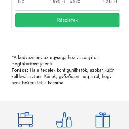
Ft
120
1 890 Ft
6.880
1 242 Ft
Részletek
*A kedvezmény az egységárhoz viszonyított
megtakarítást jelenti.
Fontos:
Ha a fedelek konfigurálhatók, azokat külön
kell kiválasztani. Kérjük, győződjön meg arról, hogy
azok bekerültek a kosárba.