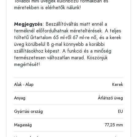
További mini üvegek különböző formákban és
méretekben is elérhetők nálunk!
Megjegyzés
: Beszállítóváltás miatt ennél a
terméknél előfordulhatnak méreteltérések. A teljes
töltetű űrtartalom 65 ml-ről 67 ml-re nő, és a kerek
üveg körülbelül 8 g-mal könnyebb a korábbi
szállításokhoz képest. A funkció és a minőség
természetesen változatlan marad. Köszönjük
megértését!
Alak - Alap
Kerek
Anyag
Átlátszó üveg
Gyártási ország
EU
Magasság
77,25
mm