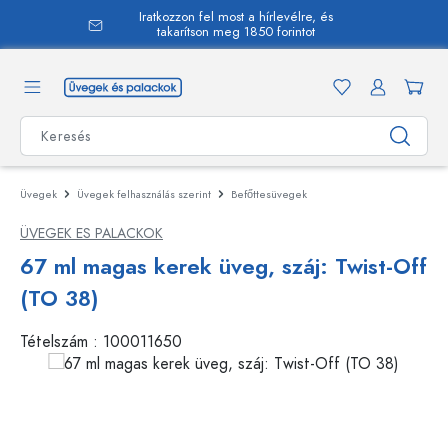
Iratkozzon fel most a hírlevélre, és
 tartalomra
takarítson meg 1850 forintot
Üvegek
Üvegek felhasználás szerint
Befőttesüvegek
ÜVEGEK ES PALACKOK
67 ml magas kerek üveg, száj: Twist-Off
(TO 38)
Tételszám :
100011650