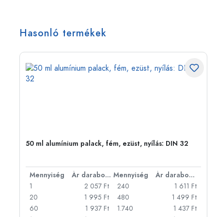
Hasonló termékek
50 ml alumínium palack, fém, ezüst, nyílás: DIN 32
bonként
Mennyiség
Ár darabonként
Mennyiség
Ár darabonként
Ft
1
2 057 Ft
240
1 611 Ft
Ft
20
1 995 Ft
480
1 499 Ft
Ft
60
1 937 Ft
1.740
1 437 Ft