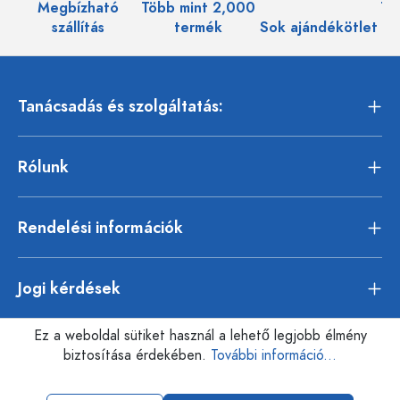
Megbízható
Több mint 2,000
Töb
szállítás
termék
Sok ajándékötlet
Tanácsadás és szolgáltatás:
Rólunk
Rendelési információk
Jogi kérdések
Ez a weboldal sütiket használ a lehető legjobb élmény
biztosítása érdekében.
További információ...