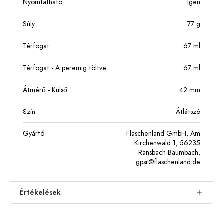
Nyomtatható
Igen
Súly
77
g
Térfogat
67
ml
Térfogat - A peremig töltve
67
ml
Átmérő - Külső
42
mm
Szín
Átlátszó
Gyártó
Flaschenland GmbH, Am
Kirchenwald 1, 56235
Ransbach-Baumbach,
gpsr@flaschenland.de
Értékelések