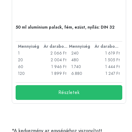
eg,
50 ml alumínium palack, fém, ezüst, nyílás: DIN 32
bonként
Mennyiség
Ár darabonként
Mennyiség
Ár darabonként
Ft
1
2 066 Ft
240
1 619 Ft
Ft
20
2 004 Ft
480
1 505 Ft
Ft
60
1 946 Ft
1.740
1 444 Ft
Ft
120
1 899 Ft
6.880
1 247 Ft
Részletek
*A kedvezmény az egységárhoz viszonyított