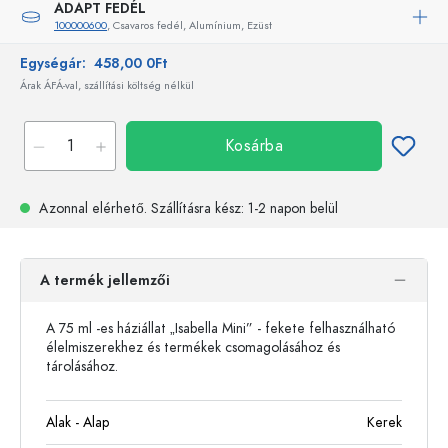
ADAPT FEDÉL
100000600
, Csavaros fedél, Alumínium, Ezüst
Egységár:
458,00 0Ft
Árak ÁFÁ-val, szállítási költség nélkül
Kosárba
Azonnal elérhető.
Szállításra kész
: 1-2 napon belül
A termék jellemzői
A 75 ml -es háziállat „Isabella Mini” - fekete felhasználható
élelmiszerekhez és termékek csomagolásához és
tárolásához.
Alak - Alap
Kerek