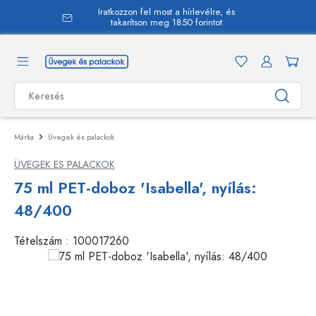
Iratkozzon fel most a hírlevélre, és
 tartalomra
takarítson meg 1850 forintot
Márka
Üvegek és palackok
ÜVEGEK ES PALACKOK
75 ml PET-doboz 'Isabella', nyílás:
48/400
Tételszám :
100017260