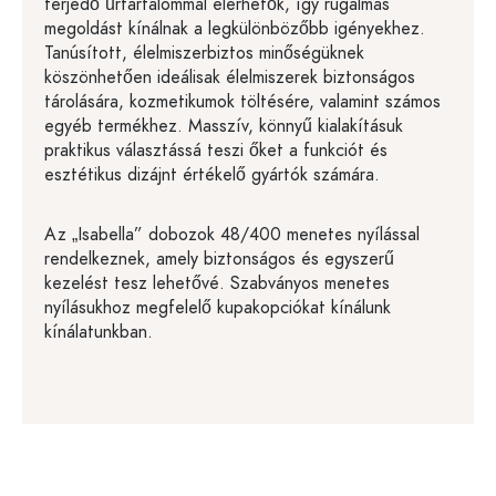
terjedő űrtartalommal elérhetők, így rugalmas
megoldást kínálnak a legkülönbözőbb igényekhez.
Tanúsított, élelmiszerbiztos minőségüknek
köszönhetően ideálisak élelmiszerek biztonságos
tárolására, kozmetikumok töltésére, valamint számos
egyéb termékhez. Masszív, könnyű kialakításuk
praktikus választássá teszi őket a funkciót és
esztétikus dizájnt értékelő gyártók számára.
Az „Isabella” dobozok 48/400 menetes nyílással
rendelkeznek, amely biztonságos és egyszerű
kezelést tesz lehetővé. Szabványos menetes
nyílásukhoz megfelelő kupakopciókat kínálunk
kínálatunkban.