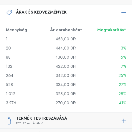
ÁRAK ÉS KEDVEZMÉNYEK
Mennyiség
Ár darabonként
Megtakarítás*
1
458,00 0Ft
20
444,00 0Ft
3%
88
430,00 0Ft
6%
132
422,00 0Ft
7%
264
342,00 0Ft
25%
528
334,00 0Ft
27%
1.012
328,00 0Ft
28%
3.276
270,00 0Ft
41%
TERMÉK TESTRESZABÁSA
PET,
75 ml,
Átlátszó