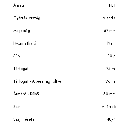
Anyag
PET
Gyártási ország
Hollandia
Magasság
57
mm
Nyomtatható
Nem
Súly
10
g
Térfogat
75
ml
Térfogat - A peremig töltve
96
ml
Átmérő - Külső
50
mm
Szín
Átlátszó
Száj mérete
48/4