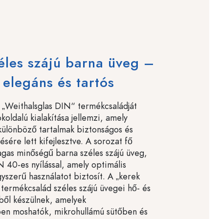
éles szájú barna üveg –
elegáns és tartós
 „Weithalsglas DIN“ termékcsaládját
koldalú kialakítása jellemzi, amely
 különböző tartalmak biztonságos és
ésére lett kifejlesztve. A sorozat fő
agas minőségű barna széles szájú üveg,
 40-es nyílással, amely optimális
yszerű használatot biztosít. A „kerek
 termékcsalád széles szájú üvegei hő- és
ből készülnek, amelyek
n moshatók, mikrohullámú sütőben és