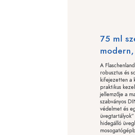
75 ml sz
modern, 
A Flaschenland
robusztus és so
kifejezetten a
praktikus kezel
jellemzője a m
szabványos DIN
védelmet és eg
üvegtartályok”
hidegálló üveg
mosogatógépbe