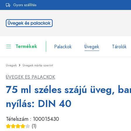
Gyors szállítás
reséshez
Ugrás a fő navigációhoz
Termékek
Palackok
Üvegek
Tárolók
Üvegek
Üvegek márka szerint
Palackok
Összes megjelenítése P
ÜVEGEK ES PALACKOK
Üvegek
Palackok márka szerint
75 ml széles szájú üveg, ba
WECK-palackok
Tárolók
nyílás: DIN 40
Edények
Palackok funkció szerint
Tételszám :
100015430
Pipettás palackok
Kozmetikai tartályok
Csatos üvegpalackok
(1)