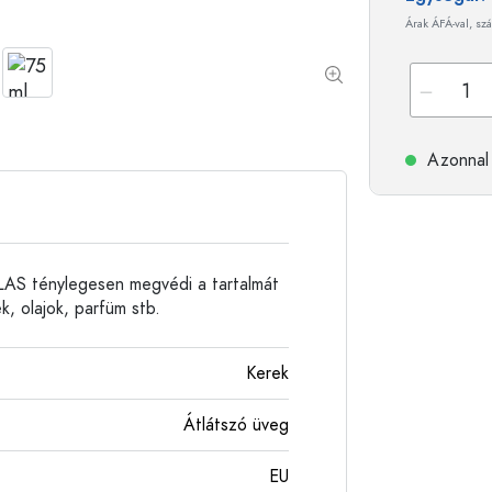
Alumíniumpalackok
Árak ÁFÁ-val, szá
Azonnal 
LAS ténylegesen megvédi a tartalmát
, olajok, parfüm stb.
Kerek
Átlátszó üveg
EU