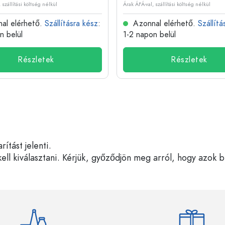
 szállítási költség nélkül
Árak ÁFÁ-val, szállítási költség nélkül
al elérhető.
Szállításra kész
:
Azonnal elérhető.
Szállítá
n belül
1-2 napon belül
Részletek
Részletek
tást jelenti.
ell kiválasztani. Kérjük, győződjön meg arról, hogy azok 