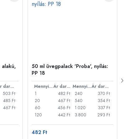
 alakú,
50 ml üvegpalack 'Proba', nyílás:
Kupa
PP 18
Ár darabonként
Mennyiség
Ár darabonként
Mennyiség
Ár darabonként
503 Ft
1
482 Ft
240
370 Ft
1
485 Ft
20
467 Ft
540
354 Ft
20
467 Ft
60
456 Ft
1.020
337 Ft
50
120
442 Ft
3.800
293 Ft
100
482 Ft
3 871