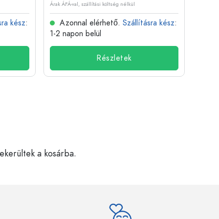
Árak ÁFÁ-val, szállítási költség nélkül
Árak ÁFÁ-
sra kész
:
Azonnal elérhető.
Szállításra kész
:
Azo
1-2 napon belül
1-2 n
Részletek
bekerültek a kosárba.