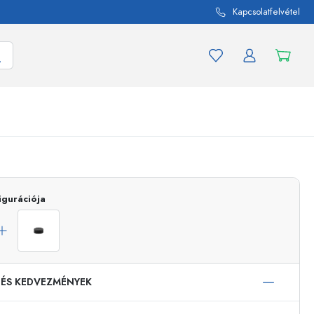
Kapcsolatfelvétel
mék és termékváltozat
A befőttes üvegekhez
Vásároljon most
igurációja
Vásároljon most
 ÉS KEDVEZMÉNYEK