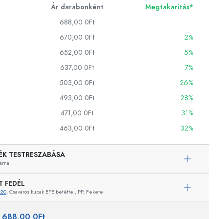
Ár darabonként
Megtakarítás*
688,00 0Ft
ckok
670,00 0Ft
2%
652,00 0Ft
5%
palackok
637,00 0Ft
7%
503,00 0Ft
26%
493,00 0Ft
28%
471,00 0Ft
31%
463,00 0Ft
32%
k
ballonok
ÉK TESTRESZABÁSA
arna
T FEDÉL
720
, Csavaros kupak EPE betéttel, PP, Fekete
Példaértékű képviselet
:
688,00 0Ft