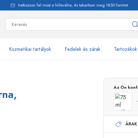
Iratkozzon fel most a hírlevélre, és takarítson meg 1850 forintot
Kozmetikai tartályok
Fedelek és zárak
Tartozékok
alackok
több mint 2500 ter
Az Ön konf
rna,
Estal-Palackok
ÁRAK
Adagolópalackok
Airless adagolók
Szórópalackok
Roll-on palackok