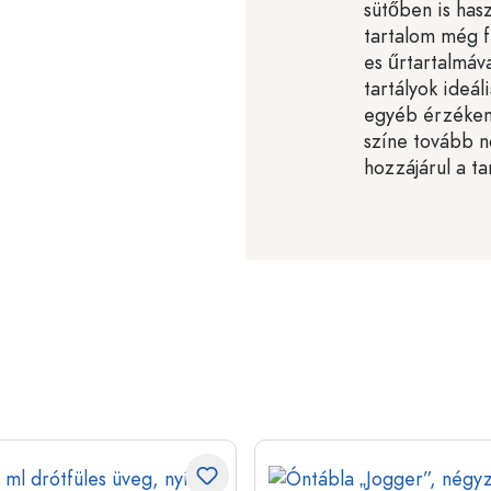
sütőben is has
tartalom még f
es űrtartalmáva
tartályok ideál
egyéb érzéken
színe tovább nö
hozzájárul a t