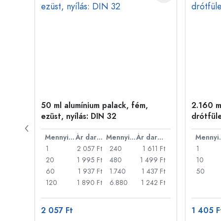
ny
50 ml alumínium palack, fém,
2.160 ml
ezüst, nyílás: DIN 32
drótfül
Ár darabonként
Mennyiség
Ár darabonként
Mennyiség
Ár darabonként
Men
22 Ft
1
2 057 Ft
240
1 611 Ft
1
18 Ft
20
1 995 Ft
480
1 499 Ft
10
14 Ft
60
1 937 Ft
1.740
1 437 Ft
50
11 Ft
120
1 890 Ft
6.880
1 242 Ft
2 057 Ft
1 405 F