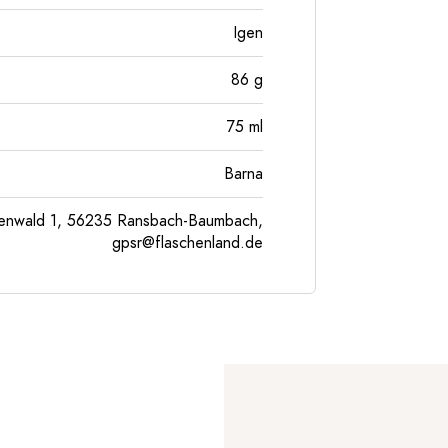
Igen
86
g
75
ml
Barna
enwald 1, 56235 Ransbach-Baumbach,
gpsr@flaschenland.de