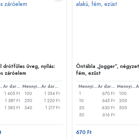
 drótfüles üveg, nyílás:
Óntábla „Jogger”, négyzet
es záróelem
fém, ezüst
nyiség
Ár darabonként
Mennyiség
Ár darabonként
Mennyiség
Ár darabonként
Mennyiség
1 405 Ft
100
1 354 Ft
1
670 Ft
100
1 387 Ft
250
1 220 Ft
10
645 Ft
200
1 383 Ft
540
1 217 Ft
20
630 Ft
500
50
616 Ft
t
670 Ft