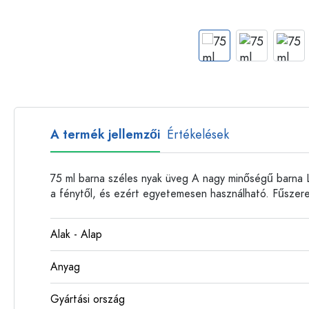
Műanyag palackok
A termék jellemzői
Értékelések
75 ml barna széles nyak üveg A nagy minőségű barna 
a fénytől, és ezért egyetemesen használható. Fűszerek
Alak - Alap
Anyag
Gyártási ország