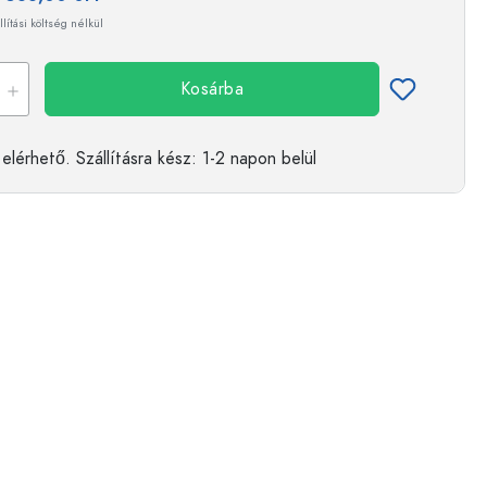
llítási költség nélkül
Kosárba
elérhető.
Szállításra kész
: 1-2 napon belül