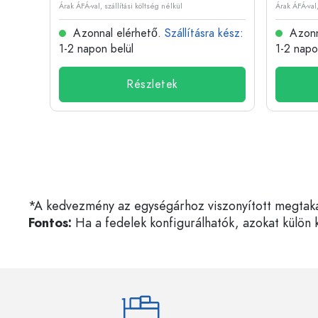
Árak ÁFÁ-val, szállítási költség nélkül
Árak ÁFÁ-val,
 kész
:
Azonnal elérhető.
Szállításra kész
:
Azonn
1-2 napon belül
1-2 napo
Részletek
*A kedvezmény az egységárhoz viszonyított megtakarí
Fontos:
Ha a fedelek konfigurálhatók, azokat külön k