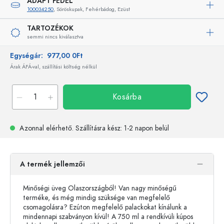
ADAPT FEDÉL
100034250
, Söröskupak, Fehérbádog, Ezüst
TARTOZÉKOK
semmi nincs kiválasztva
Egységár:
977,00 0Ft
Árak ÁFÁ-val, szállítási költség nélkül
Kosárba
Azonnal elérhető.
Szállításra kész
: 1-2 napon belül
A termék jellemzői
Minőségi üveg Olaszországból! Van nagy minőségű
terméke, és még mindig szüksége van megfelelő
csomagolásra? Ezúton megfelelő palackokat kínálunk a
mindennapi szabványon kívül! A 750 ml a rendkívüli kúpos