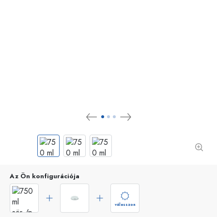
Az Ön konfigurációja
válasszon