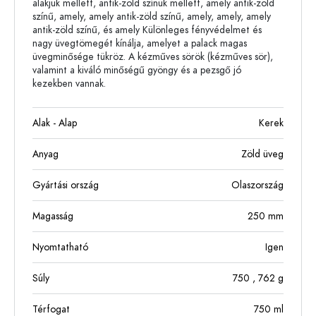
alakjuk mellett, antik-zöld színük mellett, amely antik-zöld
színű, amely, amely antik-zöld színű, amely, amely, amely
antik-zöld színű, és amely Különleges fényvédelmet és
nagy üvegtömegét kínálja, amelyet a palack magas
üvegminősége tükröz. A kézműves sörök (kézműves sör),
valamint a kiváló minőségű gyöngy és a pezsgő jó
kezekben vannak.
Alak - Alap
Kerek
Anyag
Zöld üveg
Gyártási ország
Olaszország
Magasság
250
mm
Nyomtatható
Igen
Súly
750
, 762
g
Térfogat
750
ml