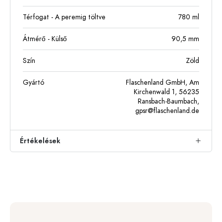
Térfogat - A peremig töltve
780
ml
Átmérő - Külső
90,5
mm
Szín
Zöld
Gyártó
Flaschenland GmbH, Am
Kirchenwald 1, 56235
Ransbach-Baumbach,
gpsr@flaschenland.de
Értékelések