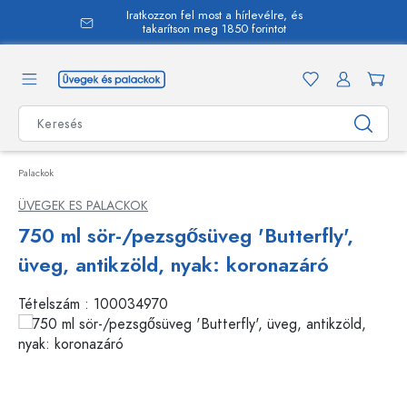
Iratkozzon fel most a hírlevélre, és
 tartalomra
takarítson meg 1850 forintot
Palackok
ÜVEGEK ES PALACKOK
750 ml sör-/pezsgősüveg 'Butterfly',
üveg, antikzöld, nyak: koronazáró
Tételszám :
100034970