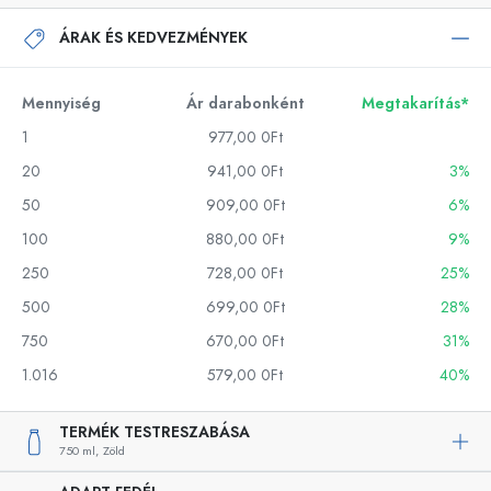
ÁRAK ÉS KEDVEZMÉNYEK
Mennyiség
Ár darabonként
Megtakarítás*
1
977,00 0Ft
20
941,00 0Ft
3%
50
909,00 0Ft
6%
100
880,00 0Ft
9%
250
728,00 0Ft
25%
500
699,00 0Ft
28%
750
670,00 0Ft
31%
1.016
579,00 0Ft
40%
TERMÉK TESTRESZABÁSA
750 ml,
Zöld