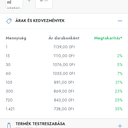
ÁRAK ÉS KEDVEZMÉNYEK
Mennyiség
Ár darabonként
Megtakarítás*
1
1139,00 0Ft
15
1110,00 0Ft
2%
30
1076,00 0Ft
5%
60
1055,00 0Ft
7%
105
891,00 0Ft
21%
300
869,00 0Ft
23%
720
843,00 0Ft
25%
1.421
738,00 0Ft
35%
TERMÉK TESTRESZABÁSA