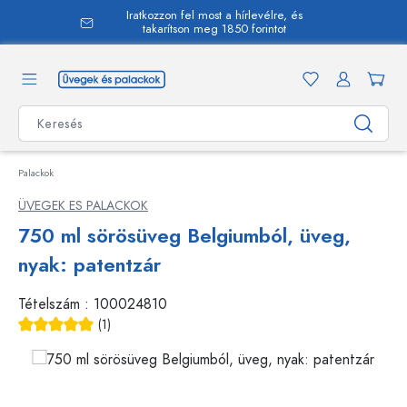
Iratkozzon fel most a hírlevélre, és
 tartalomra
takarítson meg 1850 forintot
Palackok
ÜVEGEK ES PALACKOK
750 ml sörösüveg Belgiumból, üveg,
nyak: patentzár
Tételszám :
100024810
(1)
Átlagos értékelés 5 a 5 csillagból