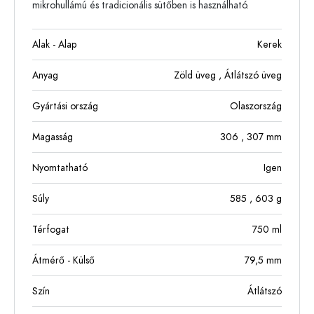
mikrohullámú és tradicionális sütőben is használható.
Alak - Alap
Kerek
Anyag
Zöld üveg
, Átlátszó üveg
Gyártási ország
Olaszország
Magasság
306
, 307
mm
Nyomtatható
Igen
Súly
585
, 603
g
Térfogat
750
ml
Átmérő - Külső
79,5
mm
Szín
Átlátszó