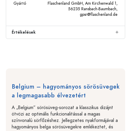
Gyártó
Flaschenland GmbH, Am Kirchenwald 1,
56235 Ransbach-Baumbach,
gpsr@flaschenland.de
Értékelések
Belgium – hagyományos sörösüvegek
a legmagasabb élvezetért
A „Belgium” sörösüveg-sorozat a klasszikus dizájnt
ötvözi az optimális funkcionalitással a magas
színvonalú sörfőzéshez. Jellegzetes nyakformájával a
hagyományos belga sörösüvegekre emlékeztet, és