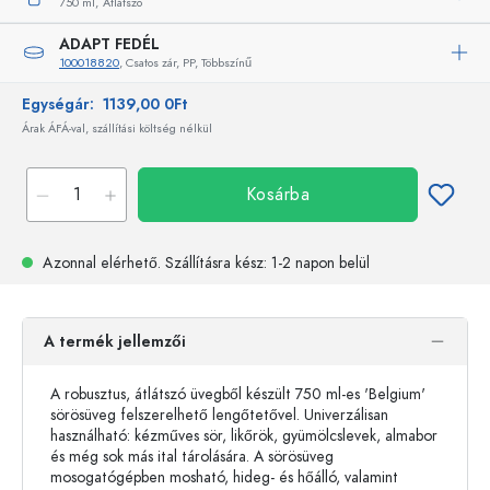
750 ml,
Átlátszó
ADAPT FEDÉL
100018820
, Csatos zár, PP, Többszínű
Egységár:
1139,00 0Ft
Árak ÁFÁ-val, szállítási költség nélkül
Kosárba
Azonnal elérhető.
Szállításra kész
: 1-2 napon belül
A termék jellemzői
A robusztus, átlátszó üvegből készült 750 ml-es 'Belgium'
sörösüveg felszerelhető lengőtetővel. Univerzálisan
használható: kézműves sör, likőrök, gyümölcslevek, almabor
és még sok más ital tárolására. A sörösüveg
mosogatógépben mosható, hideg- és hőálló, valamint