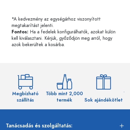
*A kedvezmény az egységárhoz viszonyított
megtakarítást jelenti.
Fontos:
Ha a fedelek konfigurálhatók, azokat külön
kell kiválasztani. Kérjük, győződjön meg arról, hogy
azok bekerültek a kosárba.
Megbízható
Több mint 2,000
Töb
szállítás
termék
Sok ajándékötlet
Tanácsadás és szolgáltatás: