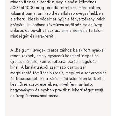
minden italnak autentikus megjelenést kölcsönöz.
500-tól 1000 ml-ig terjedő űrtartalmú méretekben,
valamint barna, antikzöld és átlátszó üvegszínekben
elérhető, ideális védelmet nyújt a fényérzékeny italok
számára. Különösen kézműves sörökhöz ez az üveg
stílusos és bevált választás, amely kiemeli a tartalom
minőségét és karakterét.
A „Belgium” üvegek csatos zárhoz kialakított nyakkal
rendelkeznek, amely egyszerű kezelhetőséget és
újrahasználható, környezetbarát zárási megoldást
kínál. A kínálatunkból származó csatos zár
megbízható tömítést biztosít, megőrzi a sör aromáját
és frissességét. Ez a zárási mód különösen kedvelt a
kézműves sörök esetében, mivel fenntartható,
hagyományos és egyben praktikus lehetőséget nyújt
az üveg újrahasznosítására.