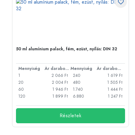
eg,
50 ml alumínium palack, fém, ezüst, nyílás: DIN 32
bonként
Mennyiség
Ár darabonként
Mennyiség
Ár darabonként
Ft
1
2 066 Ft
240
1 619 Ft
Ft
20
2 004 Ft
480
1 505 Ft
Ft
60
1 946 Ft
1.740
1 444 Ft
Ft
120
1 899 Ft
6.880
1 247 Ft
Részletek