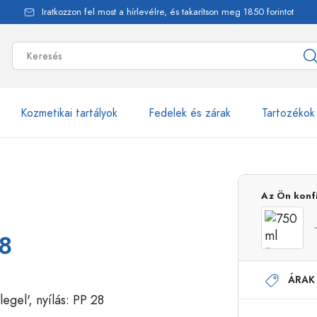
Iratkozzon fel most a hírlevélre, és takarítson meg 1850 forintot
Kozmetikai tartályok
Fedelek és zárak
Tartozékok
alackok
több mint 2500 ter
Az Ön konf
Estal-Palackok
28
ÁRAK
Adagolópalackok
Airless adagolók
Szórópalackok
Roll-on palackok