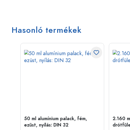
Hasonló termékek
50 ml alumínium palack, fém,
2.160 ml
ílás:
ezüst, nyílás: DIN 32
drótfül