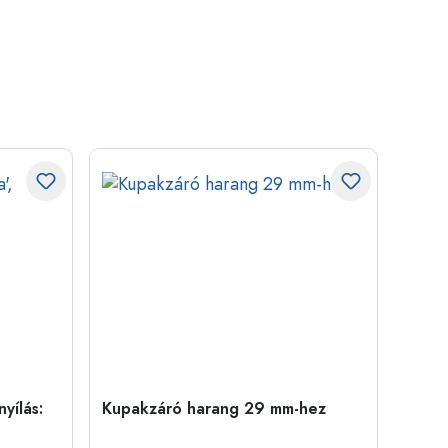
yílás:
Kupakzáró harang 29 mm-hez
500 m
Carré