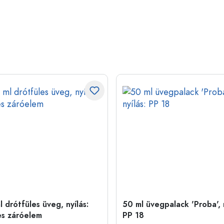
 drótfüles üveg, nyílás:
50 ml üvegpalack 'Proba', n
es záróelem
PP 18