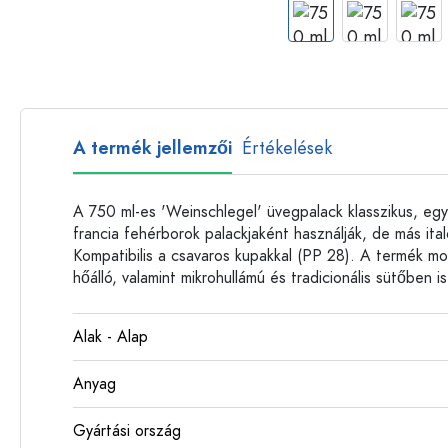
Műanyag palackok
A termék jellemzői
Értékelések
A 750 ml-es 'Weinschlegel' üvegpalack klasszikus, egy
francia fehérborok palackjaként használják, de más ita
Kompatibilis a csavaros kupakkal (PP 28). A termék 
hőálló, valamint mikrohullámú és tradicionális sütőben i
Alak - Alap
Anyag
Gyártási ország