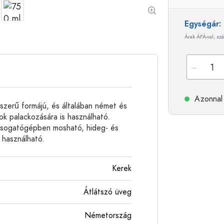
Alumíniumpalackok
Egységár
Árak ÁFÁ-val, szá
Azonnal 
szerű formájú, és általában német és
lok palackozására is használható.
mosogatógépben mosható, hideg- és
s használható.
Kerek
Átlátszó üveg
Németország