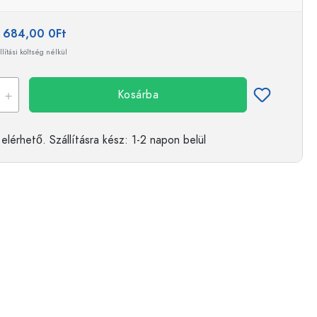
:
684,00 0Ft
llítási költség nélkül
Kosárba
elérhető.
Szállításra kész
: 1-2 napon belül