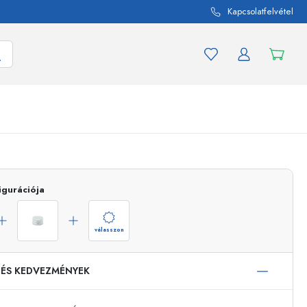
Kapcsolatfelvétel
mék és termékváltozat
A befőttes üvegekhez
igurációja
Vásároljon most
Vásároljon most
válasszon
 ÉS KEDVEZMÉNYEK