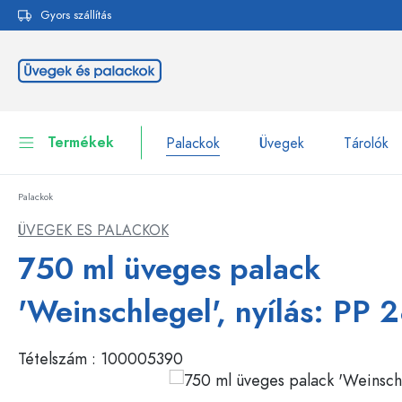
Gyors szállítás
reséshez
Ugrás a fő navigációhoz
Termékek
Palackok
Üvegek
Tárolók
Palackok
Palackok
Összes megjelenítése P
ÜVEGEK ES PALACKOK
Üvegek
750 ml üveges palack
Palackok márka szerint
WECK-palackok
Tárolók
'Weinschlegel', nyílás: PP 
Edények
Palackok funkció szerint
Tételszám :
100005390
Pipettás palackok
Kozmetikai tartályok
Csatos üvegpalackok