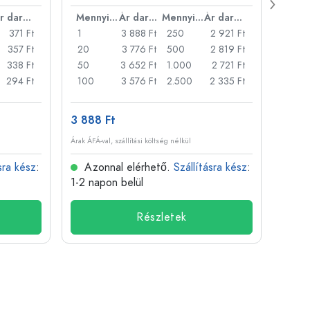
nyílá
Ár darabonként
Mennyiség
Ár darabonként
Mennyiség
Ár darabonként
371 Ft
1
3 888 Ft
250
2 921 Ft
1
357 Ft
20
3 776 Ft
500
2 819 Ft
24
338 Ft
50
3 652 Ft
1.000
2 721 Ft
72
294 Ft
100
3 576 Ft
2.500
2 335 Ft
120
3 888 Ft
509 
Árak ÁFÁ-val, szállítási költség nélkül
Árak ÁFÁ-
sra kész
:
Azonnal elérhető.
Szállításra kész
:
Azo
1-2 napon belül
1-2 n
Részletek