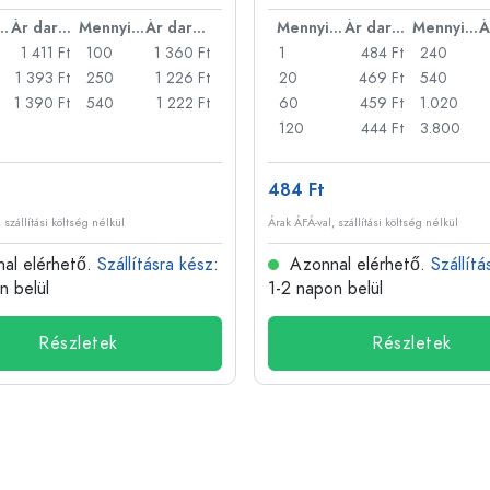
nyiség
Ár darabonként
Mennyiség
Ár darabonként
Mennyiség
Ár darabonként
Mennyiség
1 411 Ft
100
1 360 Ft
1
484 Ft
240
1 393 Ft
250
1 226 Ft
20
469 Ft
540
1 390 Ft
540
1 222 Ft
60
459 Ft
1.020
120
444 Ft
3.800
484 Ft
 szállítási költség nélkül
Árak ÁFÁ-val, szállítási költség nélkül
al elérhető.
Szállításra kész
:
Azonnal elérhető.
Szállítá
n belül
1-2 napon belül
Részletek
Részletek