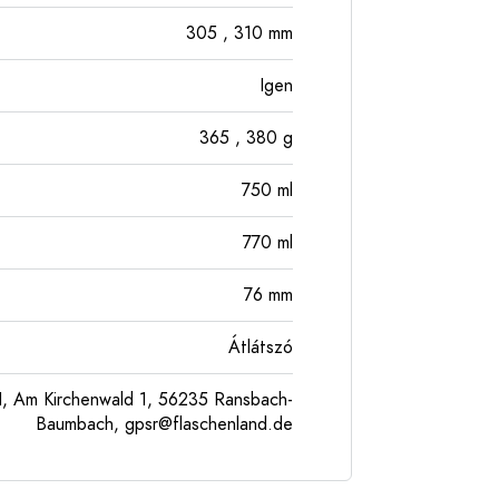
305
, 310
mm
Igen
365
, 380
g
750
ml
770
ml
76
mm
Átlátszó
, Am Kirchenwald 1, 56235 Ransbach-
Baumbach,
gpsr@flaschenland.de