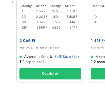
Ár darabonként
Mennyiség
Ár darabonként
Mennyiség
Ár darabonként
Men
46 Ft
1
2 066 Ft
240
1 619 Ft
1
31 Ft
20
2 004 Ft
480
1 505 Ft
10
317 Ft
60
1 946 Ft
1.740
1 444 Ft
50
73 Ft
120
1 899 Ft
6.880
1 247 Ft
2 066 Ft
1 411 Ft
Árak ÁFÁ-val, szállítási költség nélkül
Árak ÁFÁ-val,
 kész
:
Azonnal elérhető.
Szállításra kész
:
Azonn
1-2 napon belül
1-2 napo
Részletek