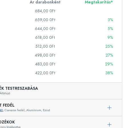
Ár darabonként
Megtakarítás*
684,00 0Ft
659,00 0Ft
3%
ckok
644,00 0Ft
5%
palackok
618,00 0Ft
9%
512,00 0Ft
25%
498,00 0Ft
27%
483,00 0Ft
29%
422,00 0Ft
38%
k
ballonok
ÉK TESTRESZABÁSA
Átlátszó
T FEDÉL
40
, Csavaros fedél, Alumínium, Ezüst
Példaértékű képviselet
OZÉKOK
ncs kiválasztva