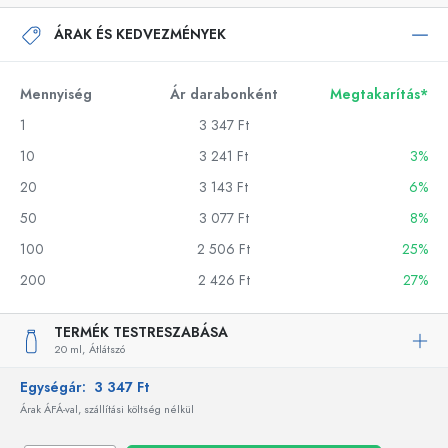
ÁRAK ÉS KEDVEZMÉNYEK
Mennyiség
Ár darabonként
Megtakarítás*
1
3 347 Ft
10
3 241 Ft
3%
20
3 143 Ft
6%
50
3 077 Ft
8%
100
2 506 Ft
25%
200
2 426 Ft
27%
TERMÉK TESTRESZABÁSA
20 ml,
Átlátszó
Egységár:
3 347 Ft
Árak ÁFÁ-val, szállítási költség nélkül