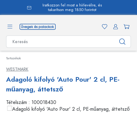
Iratkozzon fel most a hírlevélre, és
 tartalomra
takarítson meg 1850 forintot
Tartozékok
WESTMARK
Adagoló kifolyó 'Auto Pour' 2 cl, PE-
műanyag, áttetsző
Tételszám :
100018430