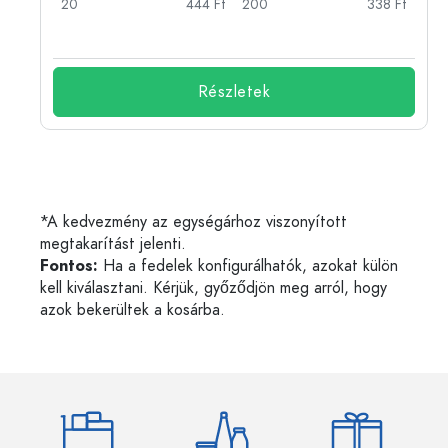
Ft
20
444 Ft
200
338 Ft
Részletek
*A kedvezmény az egységárhoz viszonyított
megtakarítást jelenti.
Fontos:
Ha a fedelek konfigurálhatók, azokat külön
kell kiválasztani. Kérjük, győződjön meg arról, hogy
azok bekerültek a kosárba.