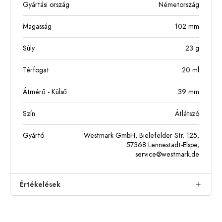
Gyártási ország
Németország
Magasság
102
mm
Súly
23
g
Térfogat
20
ml
Átmérő - Külső
39
mm
Szín
Átlátszó
Gyártó
Westmark GmbH, Bielefelder Str. 125,
57368 Lennestadt-Elspe,
service@westmark.de
Értékelések