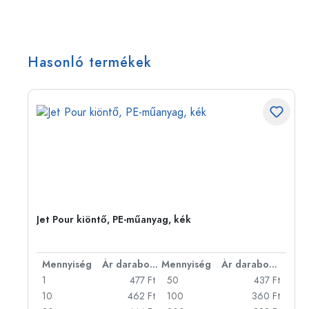
Hasonló termékek
Jet Pour kiöntő, PE-műanyag, kék
bonként
Mennyiség
Ár darabonként
Mennyiség
Ár darabonként
Ft
1
477 Ft
50
437 Ft
Ft
10
462 Ft
100
360 Ft