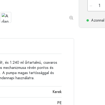
Alumíniumpalackok
Azonnal 
t, és 1.240 ml űrtartalmú, csavaros
tus mechanizmusa révén pontos és
ra. A pumpa magas tartóssággal és
indennapi használatra.
Kerek
PE