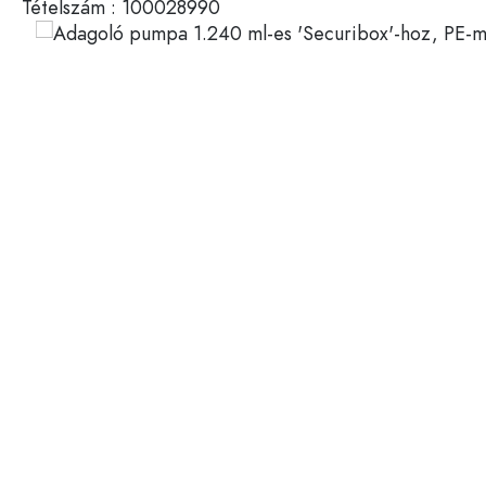
Tételszám :
100028990
Műanyag tartályok
Palackok felhasználás szerin
Fedelek és zárak
Ecetes- és olajospalackok
Borospalackok
Tartozékok
Söröspalackok
Ivópalackok
Márka
Gyógyszeres üvegek
Tejesüvegek
Újdonságok
Palackok forma szerint
Gyógyszertári palackok
Palackok fogantyúval
Hosszú nyakú palackok
Szögletes palackok
Palackok anyag szerint
Üvegpalackok