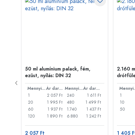
ny
50 ml alumínium palack, fém,
2.160 ml
ezüst, nyílás: DIN 32
drótfül
Ár darabonként
Mennyiség
Ár darabonként
Mennyiség
Ár darabonként
Men
22 Ft
1
2 057 Ft
240
1 611 Ft
1
18 Ft
20
1 995 Ft
480
1 499 Ft
10
14 Ft
60
1 937 Ft
1.740
1 437 Ft
50
11 Ft
120
1 890 Ft
6.880
1 242 Ft
2 057 Ft
1 405 F