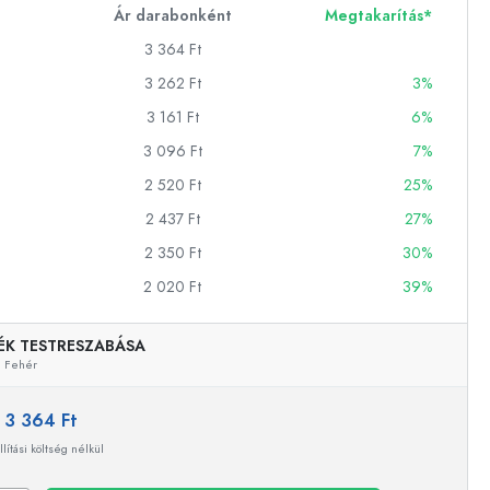
Ár darabonként
Megtakarítás*
3 364 Ft
ckok
3 262 Ft
3%
3 161 Ft
6%
palackok
3 096 Ft
7%
2 520 Ft
25%
2 437 Ft
27%
2 350 Ft
30%
2 020 Ft
39%
k
ballonok
ÉK TESTRESZABÁSA
Fehér
:
3 364 Ft
llítási költség nélkül
Példaértékű képviselet