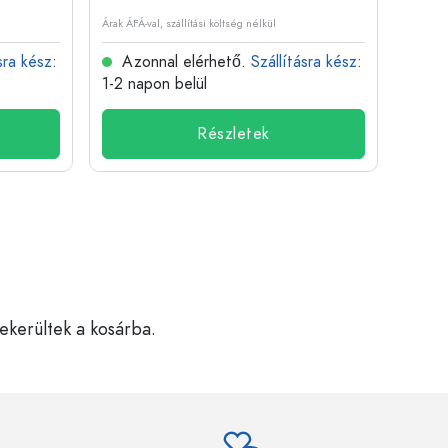
Árak ÁFÁ-val, szállítási költség nélkül
Árak ÁFÁ-
sra kész
:
Azonnal elérhető.
Szállításra kész
:
Azo
1-2 napon belül
1-2 n
Részletek
bekerültek a kosárba.