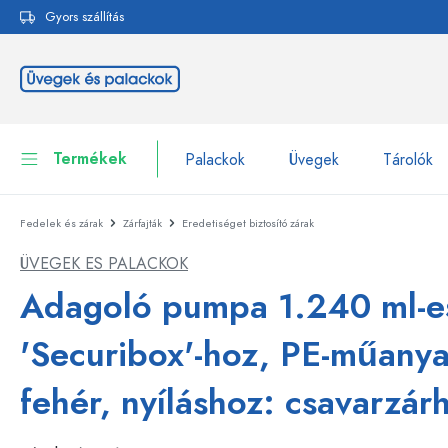
Gyors szállítás
reséshez
Ugrás a fő navigációhoz
Termékek
Palackok
Üvegek
Tárolók
Fedelek és zárak
Zárfajták
Eredetiséget biztosító zárak
Palackok
Összes megjelenítése P
ÜVEGEK ES PALACKOK
Üvegek
Palackok márka szerint
Adagoló pumpa 1.240 ml-e
WECK-palackok
Tárolók
'Securibox'-hoz, PE-műany
Edények
Palackok funkció szerint
fehér, nyíláshoz: csavarzár
Pipettás palackok
Kozmetikai tartályok
Csatos üvegpalackok