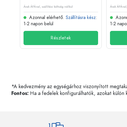
Árak ÁFÁ-val, szállítási költség nélkül
Árak ÁFÁ-val,
 kész
:
Azonnal elérhető.
Szállításra kész
:
Azonn
1-2 napon belül
1-2 napo
Részletek
*A kedvezmény az egységárhoz viszonyított megtakarí
Fontos:
Ha a fedelek konfigurálhatók, azokat külön k