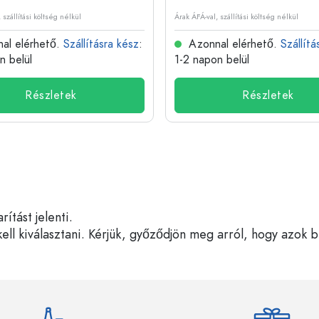
 szállítási költség nélkül
Árak ÁFÁ-val, szállítási költség nélkül
al elérhető.
Szállításra kész
:
Azonnal elérhető.
Szállítá
n belül
1-2 napon belül
Részletek
Részletek
tást jelenti.
ell kiválasztani. Kérjük, győződjön meg arról, hogy azok 