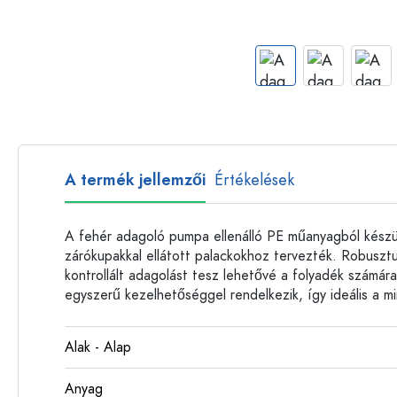
Műanyag palackok
A termék jellemzői
Értékelések
A fehér adagoló pumpa ellenálló PE műanyagból készül
zárókupakkal ellátott palackokhoz tervezték. Robusz
kontrollált adagolást tesz lehetővé a folyadék számá
egyszerű kezelhetőséggel rendelkezik, így ideális a m
Alak - Alap
Anyag