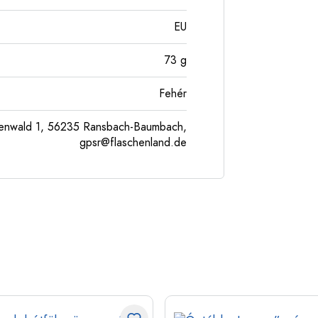
EU
73
g
Fehér
enwald 1, 56235 Ransbach-Baumbach,
gpsr@flaschenland.de