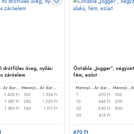
 drótfüles üveg, nyílás:
Óntábla „Jogger”, négyzet
es záróelem
fém, ezüst
nyiség
Ár darabonként
Mennyiség
Ár darabonként
Mennyiség
Ár darabonként
Mennyiség
1 405 Ft
100
1 354 Ft
1
670 Ft
100
1 387 Ft
250
1 220 Ft
10
645 Ft
200
1 383 Ft
540
1 217 Ft
20
630 Ft
500
50
616 Ft
t
670 Ft