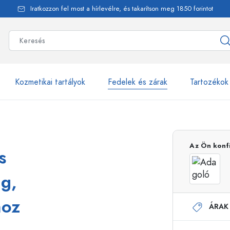
Iratkozzon fel most a hírlevélre, és takarítson meg 1850 forintot
Kozmetikai tartályok
Fedelek és zárak
Tartozékok
alackok
több mint 2500 ter
Az Ön konf
s
Estal-Palackok
ag,
hoz
ÁRAK
Adagolópalackok
Airless adagolók
Szórópalackok
Roll-on palackok