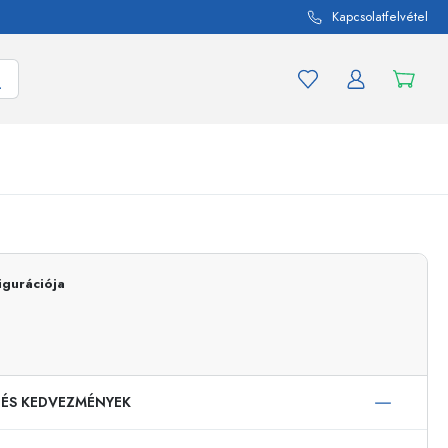
Kapcsolatfelvétel
mék és termékváltozat
A befőttes üvegekhez
Vásároljon most
igurációja
Vásároljon most
 ÉS KEDVEZMÉNYEK