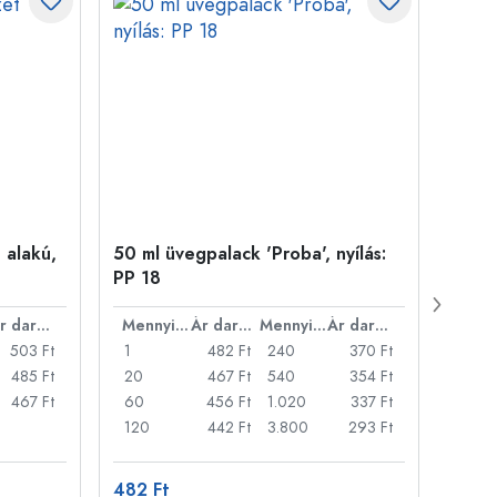
 alakú,
50 ml üvegpalack 'Proba', nyílás:
Kupa
PP 18
Ár darabonként
Mennyiség
Ár darabonként
Mennyiség
Ár darabonként
503 Ft
1
482 Ft
240
370 Ft
1
485 Ft
20
467 Ft
540
354 Ft
20
467 Ft
60
456 Ft
1.020
337 Ft
50
120
442 Ft
3.800
293 Ft
100
482 Ft
3 871