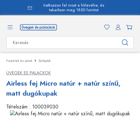
Iratkozzon fel most a hírlevélre, és
 tartalomra
takarítson meg 1850 forintot
Fedelek és zárak
Zárfajták
ÜVEGEK ES PALACKOK
Airless fej Micro natúr + natúr színű,
matt dugókupak
Tételszám :
100039030