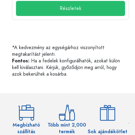
Részletek
*A kedvezmény az egységárhoz viszonyított
megtakarítást jelenti.
Fontos:
Ha a fedelek konfigurálhatók, azokat külön
kell kiválasztani. Kérjük, győződjön meg arról, hogy
azok bekerültek a kosárba.
Megbízható
Több mint 2,000
Töb
szállítás
termék
Sok ajándékötlet