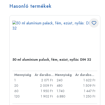
Hasonló termékek
eg,
50 ml alumínium palack, fém, ezüst, nyílás: DIN 32
bonként
Mennyiség
Ár darabonként
Mennyiség
Ár darabonként
Ft
1
2 071 Ft
240
1 622 Ft
Ft
20
2 009 Ft
480
1 509 Ft
Ft
60
1 950 Ft
1.740
1 447 Ft
Ft
120
1 902 Ft
6.880
1 250 Ft