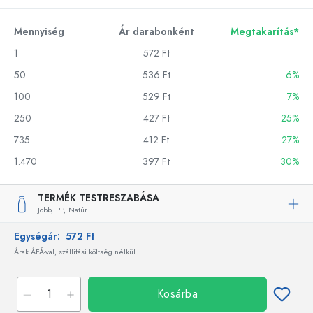
Mennyiség
Ár darabonként
Megtakarítás*
1
572 Ft
50
536 Ft
6%
100
529 Ft
7%
250
427 Ft
25%
735
412 Ft
27%
1.470
397 Ft
30%
TERMÉK TESTRESZABÁSA
Jobb,
PP,
Natúr
Egységár:
572 Ft
Árak ÁFÁ-val, szállítási költség nélkül
Kosárba