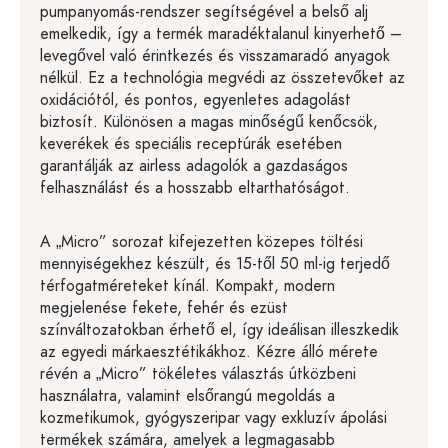
pumpanyomás-rendszer segítségével a belső alj
emelkedik, így a termék maradéktalanul kinyerhető –
levegővel való érintkezés és visszamaradó anyagok
nélkül. Ez a technológia megvédi az összetevőket az
oxidációtól, és pontos, egyenletes adagolást
biztosít. Különösen a magas minőségű kenőcsök,
keverékek és speciális receptúrák esetében
garantálják az airless adagolók a gazdaságos
felhasználást és a hosszabb eltarthatóságot.
A „Micro” sorozat kifejezetten közepes töltési
mennyiségekhez készült, és 15-től 50 ml-ig terjedő
térfogatméreteket kínál. Kompakt, modern
megjelenése fekete, fehér és ezüst
színváltozatokban érhető el, így ideálisan illeszkedik
az egyedi márkaesztétikákhoz. Kézre álló mérete
révén a „Micro” tökéletes választás útközbeni
használatra, valamint elsőrangú megoldás a
kozmetikumok, gyógyszeripar vagy exkluzív ápolási
termékek számára, amelyek a legmagasabb