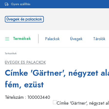
Gyors szállítás
reséshez
Ugrás a fő navigációhoz
Termékek
Palackok
Üvegek
Tárolók
Tartozékok
Palackok
Összes megjelenítése P
ÜVEGEK ES PALACKOK
Üvegek
Címke 'Gärtner', négyzet al
Palackok márka szerint
WECK-palackok
Tárolók
fém, ezüst
Edények
Palackok funkció szerint
Tételszám :
100003440
Pipettás palackok
Kozmetikai tartályok
Csatos üvegpalackok