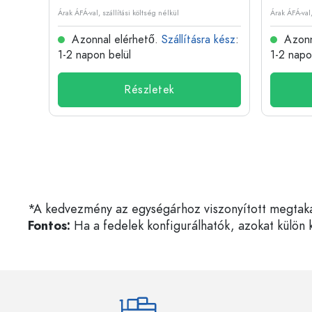
Árak ÁFÁ-val, szállítási költség nélkül
Árak ÁFÁ-val,
 kész
:
Azonnal elérhető.
Szállításra kész
:
Azonn
1-2 napon belül
1-2 napo
Részletek
*A kedvezmény az egységárhoz viszonyított megtakarí
Fontos:
Ha a fedelek konfigurálhatók, azokat külön k