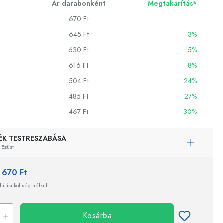
Ár darabonként
Megtakarítás*
670 Ft
645 Ft
3%
ckok
630 Ft
5%
palackok
616 Ft
8%
504 Ft
24%
485 Ft
27%
467 Ft
30%
ÉK TESTRESZABÁSA
k
Ezüst
ballonok
:
670 Ft
llítási költség nélkül
Kosárba