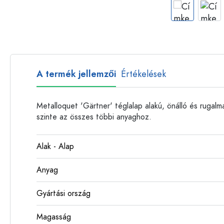
Műanyag palackok
A termék jellemzői
Értékelések
Metalloquet 'Gärtner' téglalap alakú, önálló és rugal
szinte az összes többi anyaghoz.
Alak - Alap
Anyag
Gyártási ország
Magasság