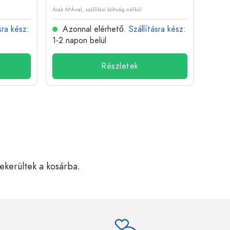
Árak ÁFÁ-val, szállítási költség nélkül
Árak ÁFÁ-
sra kész
:
Azonnal elérhető.
Szállításra kész
:
Azo
1-2 napon belül
1-2 n
Részletek
bekerültek a kosárba.