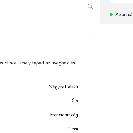
Alumíniumpalackok
Azonnal 
mas címke, amely tapad az üveghez és
Négyzet alakú
Ón
Franciaország
1
mm