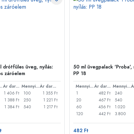
 drótfüles üveg, nyílás:
50 ml üvegpalack 'Proba', n
es záróelem
PP 18
nyiség
Ár darabonként
Mennyiség
Ár darabonként
Mennyiség
Ár darabonként
Mennyiség
1 406 Ft
100
1 355 Ft
1
482 Ft
240
1 388 Ft
250
1 221 Ft
20
467 Ft
540
1 384 Ft
540
1 217 Ft
60
456 Ft
1.020
120
442 Ft
3.800
t
482 Ft