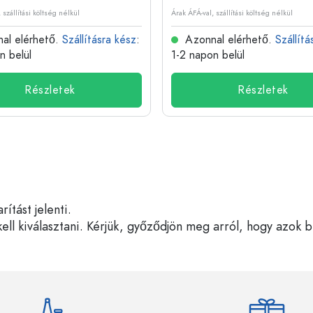
 szállítási költség nélkül
Árak ÁFÁ-val, szállítási költség nélkül
al elérhető.
Szállításra kész
:
Azonnal elérhető.
Szállítá
n belül
1-2 napon belül
Részletek
Részletek
tást jelenti.
ell kiválasztani. Kérjük, győződjön meg arról, hogy azok 