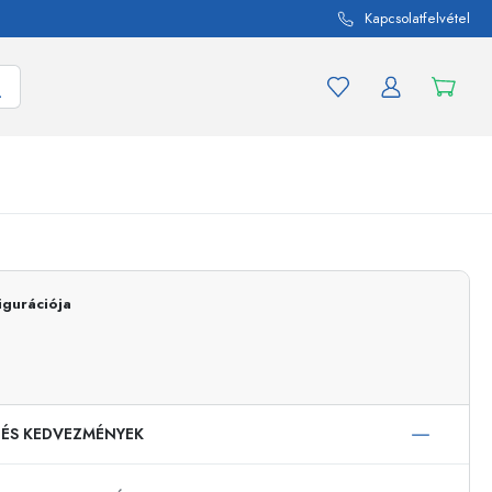
Kapcsolatfelvétel
mék és termékváltozat
A befőttes üvegekhez
igurációja
Vásároljon most
Vásároljon most
 ÉS KEDVEZMÉNYEK