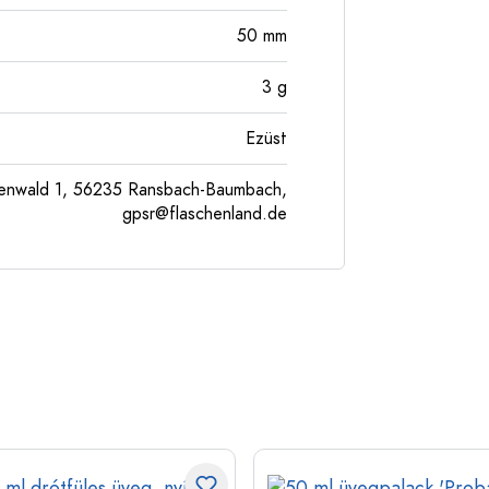
50
mm
3
g
Ezüst
enwald 1, 56235 Ransbach-Baumbach,
gpsr@flaschenland.de