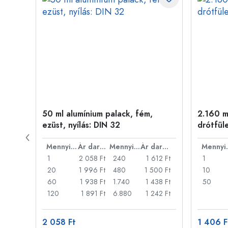
50 ml alumínium palack, fém,
2.160 ml
ílás:
ezüst, nyílás: DIN 32
drótfül
Ár darabonként
Mennyiség
Ár darabonként
Mennyiség
Ár darabonként
Men
44 Ft
1
2 058 Ft
240
1 612 Ft
1
30 Ft
20
1 996 Ft
480
1 500 Ft
10
15 Ft
60
1 938 Ft
1.740
1 438 Ft
50
72 Ft
120
1 891 Ft
6.880
1 242 Ft
2 058 Ft
1 406 F