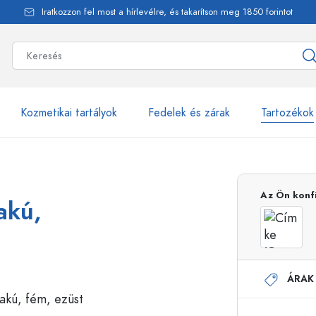
Iratkozzon fel most a hírlevélre, és takarítson meg 1850 forintot
Kozmetikai tartályok
Fedelek és zárak
Tartozékok
alackok
több mint 2500 ter
Az Ön konf
akú,
Estal-Palackok
ÁRAK
Adagolópalackok
Airless adagolók
Szórópalackok
Roll-on palackok