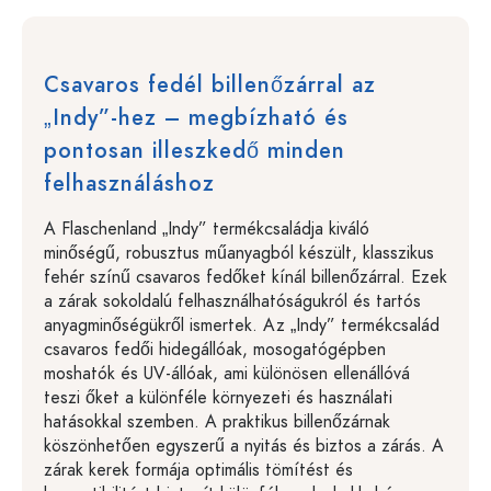
Csavaros fedél billenőzárral az
„Indy”-hez – megbízható és
pontosan illeszkedő minden
felhasználáshoz
A Flaschenland „Indy” termékcsaládja kiváló
minőségű, robusztus műanyagból készült, klasszikus
fehér színű csavaros fedőket kínál billenőzárral. Ezek
a zárak sokoldalú felhasználhatóságukról és tartós
anyagminőségükről ismertek. Az „Indy” termékcsalád
csavaros fedői hidegállóak, mosogatógépben
moshatók és UV-állóak, ami különösen ellenállóvá
teszi őket a különféle környezeti és használati
hatásokkal szemben. A praktikus billenőzárnak
köszönhetően egyszerű a nyitás és biztos a zárás. A
zárak kerek formája optimális tömítést és