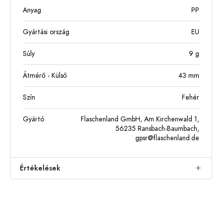
Anyag
PP
Gyártási ország
EU
Súly
9
g
Átmérő - Külső
43
mm
Szín
Fehér
Gyártó
Flaschenland GmbH, Am Kirchenwald 1,
56235 Ransbach-Baumbach,
gpsr@flaschenland.de
Értékelések