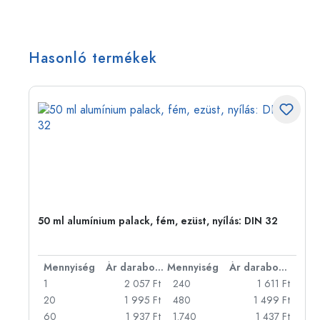
Hasonló termékek
50 ml alumínium palack, fém, ezüst, nyílás: DIN 32
bonként
Mennyiség
Ár darabonként
Mennyiség
Ár darabonként
Ft
1
2 057 Ft
240
1 611 Ft
Ft
20
1 995 Ft
480
1 499 Ft
Ft
60
1 937 Ft
1.740
1 437 Ft