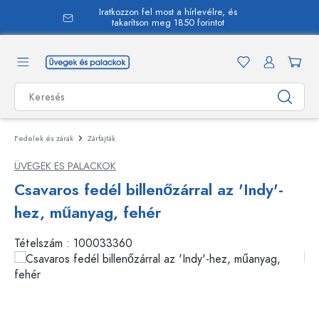
Iratkozzon fel most a hírlevélre, és
 tartalomra
takarítson meg 1850 forintot
Fedelek és zárak
Zárfajták
ÜVEGEK ES PALACKOK
Csavaros fedél billenőzárral az 'Indy'-
hez, műanyag, fehér
Tételszám :
100033360