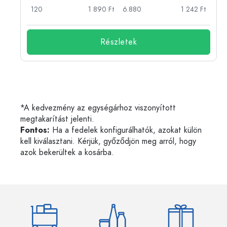
Ft
120
1 890 Ft
6.880
1 242 Ft
Részletek
*A kedvezmény az egységárhoz viszonyított
megtakarítást jelenti.
Fontos:
Ha a fedelek konfigurálhatók, azokat külön
kell kiválasztani. Kérjük, győződjön meg arról, hogy
azok bekerültek a kosárba.