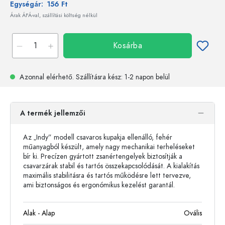
Egységár:
156 Ft
Árak ÁFÁ-val, szállítási költség nélkül
Kosárba
Azonnal elérhető.
Szállításra kész
: 1-2 napon belül
A termék jellemzői
Az „Indy” modell csavaros kupakja ellenálló, fehér
műanyagból készült, amely nagy mechanikai terheléseket
bír ki. Precízen gyártott zsanértengelyek biztosítják a
csavarzárak stabil és tartós összekapcsolódását. A kialakítás
maximális stabilitásra és tartós működésre lett tervezve,
ami biztonságos és ergonómikus kezelést garantál.
Alak - Alap
Ovális