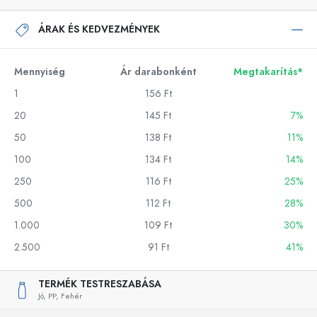
ÁRAK ÉS KEDVEZMÉNYEK
Mennyiség
Ár darabonként
Megtakarítás*
1
156 Ft
20
145 Ft
7%
50
138 Ft
11%
100
134 Ft
14%
250
116 Ft
25%
500
112 Ft
28%
1.000
109 Ft
30%
2.500
91 Ft
41%
TERMÉK TESTRESZABÁSA
Jó,
PP,
Fehér