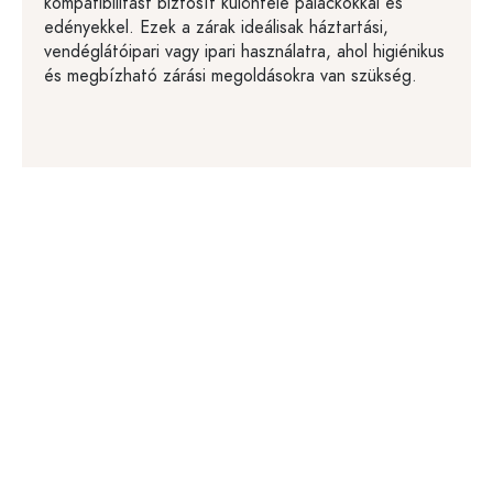
kompatibilitást biztosít különféle palackokkal és
edényekkel. Ezek a zárak ideálisak háztartási,
vendéglátóipari vagy ipari használatra, ahol higiénikus
és megbízható zárási megoldásokra van szükség.