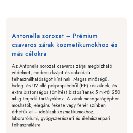
Antonella sorozat – Prémium
csavaros zárak kozmetikumokhoz és
más célokra
Az Antonella sorozat csavaros zárjai megbízható
védelmet, modern dizájnt és sokoldalú
felhasználhatóságot kínálnak. Magas minőségű,
hideg- és UV-álló polipropilénből (PP) készülnek, és
extra biztonságos tömítést biztosítanak 5 ml-től 250
ml-ig terjedő tartályokhoz. A zárak mosogatógépben
moshatók, elegáns fekete vagy fehér színben
érhetők el – ideálisak kozmetikumokhoz,
laboratóriumi, gyógyszerészeti és élelmiszeripari
felhasználásra.