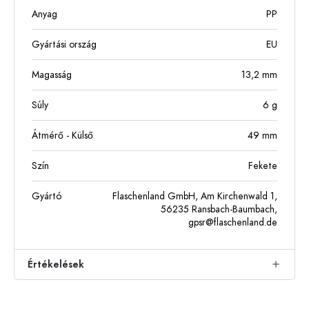
Anyag
PP
Gyártási ország
EU
Magasság
13,2
mm
Súly
6
g
Átmérő - Külső
49
mm
Szín
Fekete
Gyártó
Flaschenland GmbH, Am Kirchenwald 1,
56235 Ransbach-Baumbach,
gpsr@flaschenland.de
Értékelések