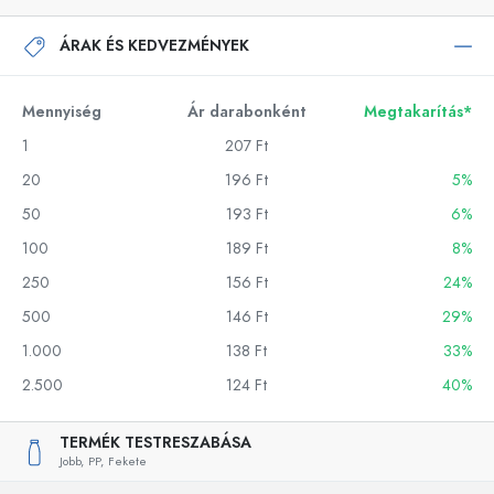
ÁRAK ÉS KEDVEZMÉNYEK
Mennyiség
Ár darabonként
Megtakarítás*
1
207 Ft
20
196 Ft
5%
50
193 Ft
6%
100
189 Ft
8%
250
156 Ft
24%
500
146 Ft
29%
1.000
138 Ft
33%
2.500
124 Ft
40%
TERMÉK TESTRESZABÁSA
Jobb,
PP,
Fekete