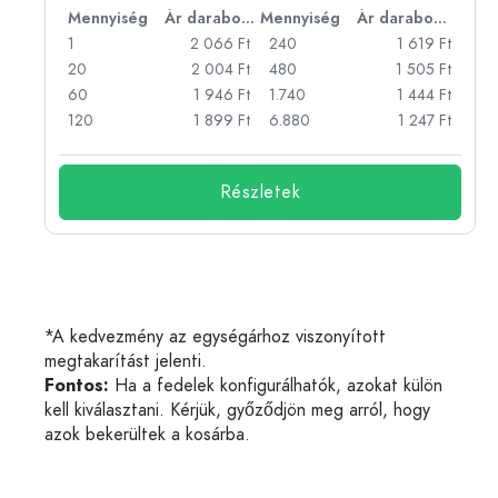
bonként
Mennyiség
Ár darabonként
Mennyiség
Ár darabonként
Ft
1
2 066 Ft
240
1 619 Ft
Ft
20
2 004 Ft
480
1 505 Ft
Ft
60
1 946 Ft
1.740
1 444 Ft
Ft
120
1 899 Ft
6.880
1 247 Ft
Részletek
*A kedvezmény az egységárhoz viszonyított
megtakarítást jelenti.
Fontos:
Ha a fedelek konfigurálhatók, azokat külön
kell kiválasztani. Kérjük, győződjön meg arról, hogy
azok bekerültek a kosárba.