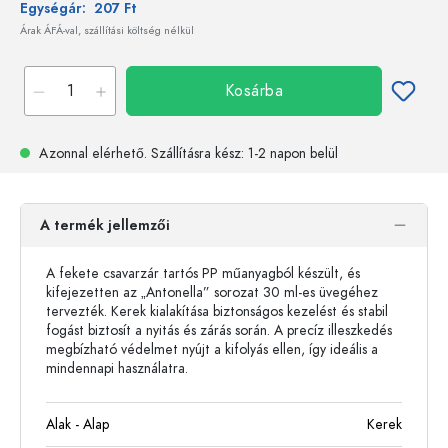
Egységár:
207 Ft
Árak ÁFÁ-val, szállítási költség nélkül
Kosárba
Azonnal elérhető.
Szállításra kész
: 1-2 napon belül
A termék jellemzői
A fekete csavarzár tartós PP műanyagból készült, és
kifejezetten az „Antonella” sorozat 30 ml-es üvegéhez
tervezték. Kerek kialakítása biztonságos kezelést és stabil
fogást biztosít a nyitás és zárás során. A precíz illeszkedés
megbízható védelmet nyújt a kifolyás ellen, így ideális a
mindennapi használatra.
Alak - Alap
Kerek