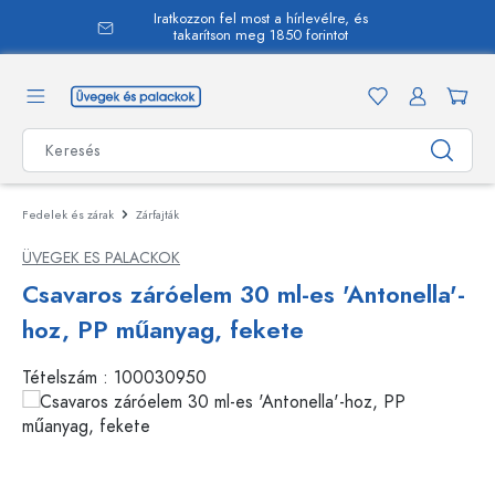
Iratkozzon fel most a hírlevélre, és
 tartalomra
takarítson meg 1850 forintot
Fedelek és zárak
Zárfajták
ÜVEGEK ES PALACKOK
Csavaros záróelem 30 ml-es 'Antonella'-
hoz, PP műanyag, fekete
Tételszám :
100030950