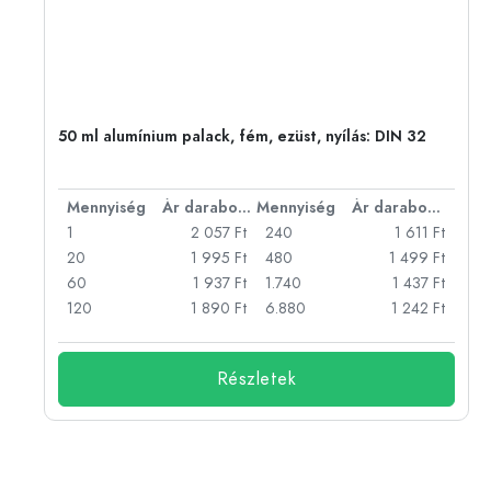
50 ml alumínium palack, fém, ezüst, nyílás: DIN 32
bonként
Mennyiség
Ár darabonként
Mennyiség
Ár darabonként
Ft
1
2 057 Ft
240
1 611 Ft
Ft
20
1 995 Ft
480
1 499 Ft
Ft
60
1 937 Ft
1.740
1 437 Ft
Ft
120
1 890 Ft
6.880
1 242 Ft
Részletek