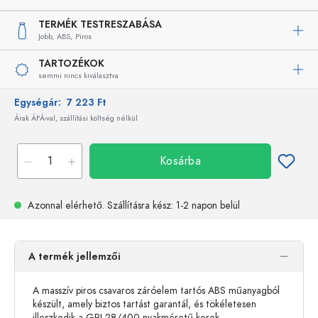
TERMÉK TESTRESZABÁSA
Jobb,
ABS,
Piros
TARTOZÉKOK
semmi nincs kiválasztva
Egységár:
7 223 Ft
Árak ÁFÁ-val, szállítási költség nélkül
Kosárba
Azonnal elérhető.
Szállításra kész
: 1-2 napon belül
A termék jellemzői
A masszív piros csavaros záróelem tartós ABS műanyagból
készült, amely biztos tartást garantál, és tökéletesen
illeszkedik a GPI 28/400 nyakméretű kerek