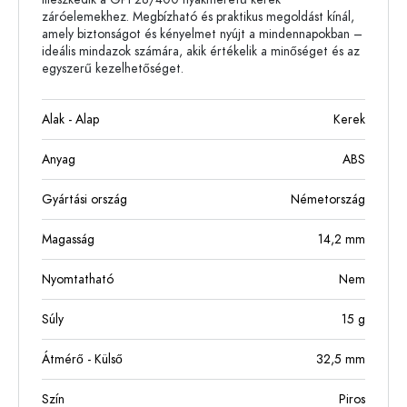
záróelemekhez. Megbízható és praktikus megoldást kínál,
amely biztonságot és kényelmet nyújt a mindennapokban –
ideális mindazok számára, akik értékelik a minőséget és az
egyszerű kezelhetőséget.
Alak - Alap
Kerek
Anyag
ABS
Gyártási ország
Németország
Magasság
14,2
mm
Nyomtatható
Nem
Súly
15
g
Átmérő - Külső
32,5
mm
Szín
Piros