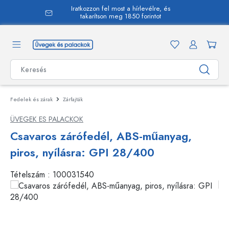
Iratkozzon fel most a hírlevélre, és
 tartalomra
takarítson meg 1850 forintot
Fedelek és zárak
Zárfajták
ÜVEGEK ES PALACKOK
Csavaros zárófedél, ABS-műanyag,
piros, nyílásra: GPI 28/400
Tételszám :
100031540