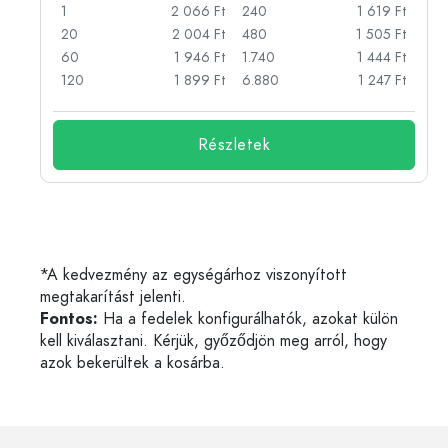
Ft
1
2 066 Ft
240
1 619 Ft
Ft
20
2 004 Ft
480
1 505 Ft
Ft
60
1 946 Ft
1.740
1 444 Ft
Ft
120
1 899 Ft
6.880
1 247 Ft
Részletek
*A kedvezmény az egységárhoz viszonyított
megtakarítást jelenti.
Fontos:
Ha a fedelek konfigurálhatók, azokat külön
kell kiválasztani. Kérjük, győződjön meg arról, hogy
azok bekerültek a kosárba.