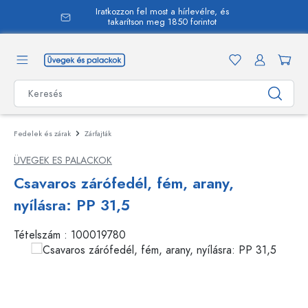
Iratkozzon fel most a hírlevélre, és
 tartalomra
takarítson meg 1850 forintot
Fedelek és zárak
Zárfajták
ÜVEGEK ES PALACKOK
Csavaros zárófedél, fém, arany,
nyílásra: PP 31,5
Tételszám :
100019780