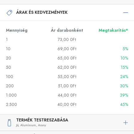
ÁRAK ÉS KEDVEZMÉNYEK
Mennyiség
Ár darabonként
Megtakarítás*
1
73,00 0Ft
10
69,00 0Ft
5%
20
65,00 0Ft
10%
50
62,00 0Ft
15%
100
55,00 0Ft
24%
200
51,00 0Ft
30%
1.000
44,00 0Ft
39%
2.500
40,00 0Ft
45%
TERMÉK TESTRESZABÁSA
Jó,
Alumínium,
Arany