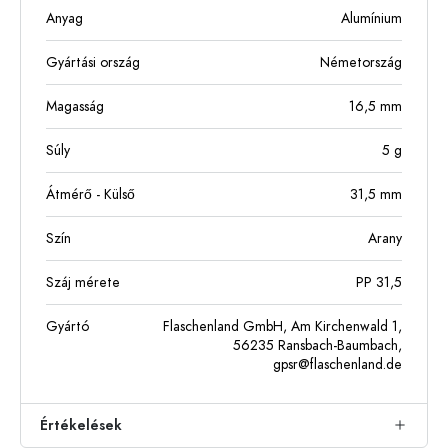
Anyag
Alumínium
Gyártási ország
Németország
Magasság
16,5
mm
Súly
5
g
Átmérő - Külső
31,5
mm
Szín
Arany
Száj mérete
PP 31,5
Gyártó
Flaschenland GmbH, Am Kirchenwald 1,
56235 Ransbach-Baumbach,
gpsr@flaschenland.de
Értékelések