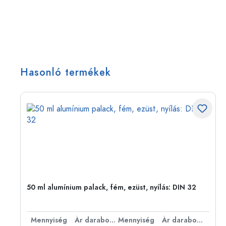
Hasonló termékek
eg,
50 ml alumínium palack, fém, ezüst, nyílás: DIN 32
bonként
Mennyiség
Ár darabonként
Mennyiség
Ár darabonként