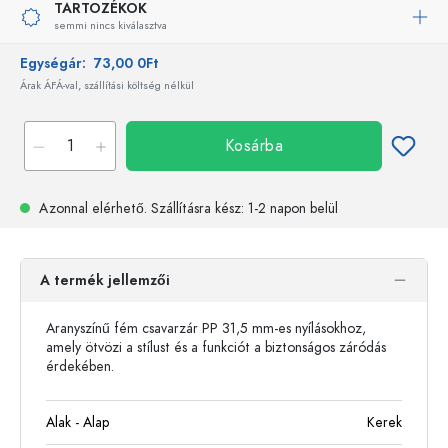
TARTOZÉKOK
semmi nincs kiválasztva
Egységár:
73,00 0Ft
Árak ÁFÁ-val, szállítási költség nélkül
Kosárba
Azonnal elérhető.
Szállításra kész
: 1-2 napon belül
A termék jellemzői
Aranyszínű fém csavarzár PP 31,5 mm-es nyílásokhoz,
amely ötvözi a stílust és a funkciót a biztonságos záródás
érdekében.
Alak - Alap
Kerek