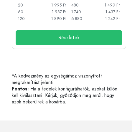
Ft
20
1 995 Ft
480
1 499 Ft
Ft
60
1 937 Ft
1.740
1 437 Ft
Ft
120
1 890 Ft
6.880
1 242 Ft
Részletek
*A kedvezmény az egységárhoz viszonyított
megtakarítást jelenti.
Fontos:
Ha a fedelek konfigurálhatók, azokat külön
kell kiválasztani. Kérjük, győződjön meg arról, hogy
azok bekerültek a kosárba.