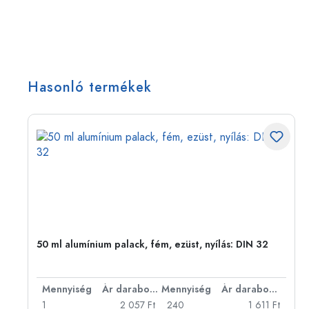
Hasonló termékek
50 ml alumínium palack, fém, ezüst, nyílás: DIN 32
bonként
Mennyiség
Ár darabonként
Mennyiség
Ár darabonként
Ft
1
2 057 Ft
240
1 611 Ft