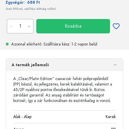
Egységár:
688 Ft
Árak ÁFÁ-val, szállítási költség nélkül
Kosárba
Azonnal elérhető.
Szállításra kész
: 1-2 napon belül
A termék jellemzői
A „Clear/Platin Edition“ csavarzár fehér polipropilénből
(PP) készül, és jellegzetes, kerek kialakításával, valamint a
45/2P nyakhoz pontos illeszkedésével tűnik ki. Biztos
záródást garantál. Az anyag stabilitást és tartósságot
biztosít, így a zár funkcionálisan és esztétikailag is vonzó.
Alak - Alap
Kerek