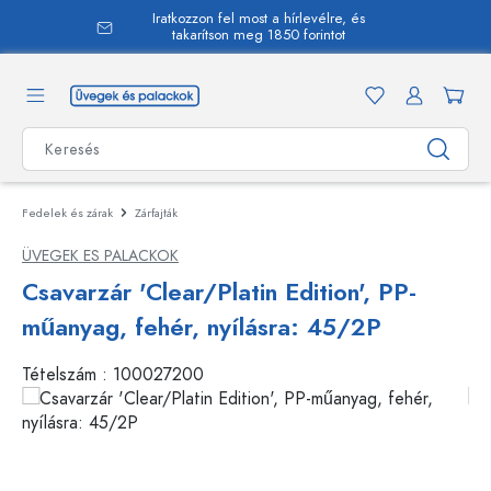
Iratkozzon fel most a hírlevélre, és
 tartalomra
takarítson meg 1850 forintot
Fedelek és zárak
Zárfajták
ÜVEGEK ES PALACKOK
Csavarzár 'Clear/Platin Edition', PP-
műanyag, fehér, nyílásra: 45/2P
Tételszám :
100027200