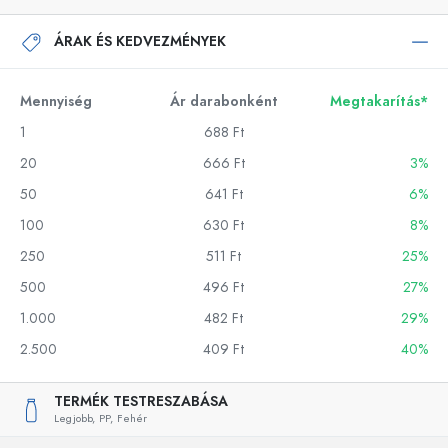
ÁRAK ÉS KEDVEZMÉNYEK
Mennyiség
Ár darabonként
Megtakarítás*
1
688 Ft
20
666 Ft
3%
50
641 Ft
6%
100
630 Ft
8%
250
511 Ft
25%
500
496 Ft
27%
1.000
482 Ft
29%
2.500
409 Ft
40%
TERMÉK TESTRESZABÁSA
Legjobb,
PP,
Fehér