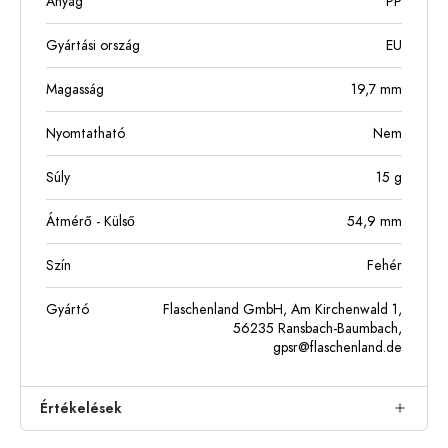
Anyag
PP
Gyártási ország
EU
Magasság
19,7
mm
Nyomtatható
Nem
Súly
15
g
Átmérő - Külső
54,9
mm
Szín
Fehér
Gyártó
Flaschenland GmbH, Am Kirchenwald 1,
56235 Ransbach-Baumbach,
gpsr@flaschenland.de
Értékelések